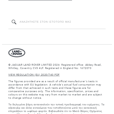
© JAGUAR LAND ROVER LIMITED 2026: Registered office: Abbey Road,
Whitley, Coventry CV3 4LF. Registered in England No: 1672070
VIEW REGULATION (EU) 2020/740 PDF
The figures provided are as a result of official manufacturer's tests in
accordance with EU legislation. A vehicle's actual fuel consumption may
differ from that achieved in such tests and these figures are for
comparative purposes only. The information, specification, prices and
colours on this website may vary from market to market and are subject
to change without notice.
Τα δηλωμένα βάρη αντανακλούν την τυπική προδιαγραφή του οχήματος. Τα
αξεσουάρ και άλλα αντικείμενα που τοποθετούνται μετά την κατασκευή
επηρεάζουν το ωφέλιμο φορτίο. Βεβαιωθείτε ότι το Μικτό Βάρος Οχήματος