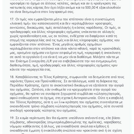
προσφέρει το όχημα σε άλλους πελάτες, ακόμη και αν η προέγκριση της
πιστωτικής σας κάρτας δεν έχει λήξει ακόμα και τα 500,00 € εξακολουθούν
να είναι δεσμευμένα στον λογαριασμό σας.
17. Οι τιμές που εμφανίζονται μέσω του ιστότοπου είναι η συνιστώμενη
«λιανική τιμή» του κατασκευαστή και δεν περιλαμβάνουν προσφορές,
εκπτώσεις, δικαιώματα, τιμές ανταλλαγής ή κόστος παράδοσης. Οι τιμές, οι
προδιαγραφές και άλλες πληροφορίες οχήματος υπόκεινται σε αλλαγές
χωρίς προειδοποίηση και, ως εκ τούτου, ενδέχεται να διαφέρουν κατά τη
στιγμή της παραγγελίας από τις τιμές και άλλες πληροφορίες οχήματος που
εμφανίζονται στον ιστότοπο. Ένας μεγάλος αριθμός οχημάτων
περιλαμβάνεται στον ιστότοπο και είναι πάντα πιθανό, παρά τις προσπάθειές
μας, ορισμένα οχήματα να έχουν εσφαλμένη τιμή, περιγραφή ή απεικόνιση
σε αυτό το εργαλείο ή να είναι ή να μην είναι διαθέσιμα. Μιλήστε πάντα με
τον Επίσημο Συνεργάτη JLR για να επιβεβαιώσετε την πιο ενημερωμένη
διαθεσιμότητα, τιμή, προδιαγραφές και άλλες πληροφορίες οχήματος πριν
κάνετε την παραγγελία σας.
18. Καταβάλλοντας το Τέλος Κράτησης, συμφωνείτε να δεσμεύεστε από τους
παρόντες Όρους και Προϋποθέσεις. Σε αντάλλαγμα, κατά τη διάρκεια της
Περιόδου Κράτησης, έχετε το αποκλειστικό δικαίωμα να εξετάσετε την αγορά
του οχήματος. Ωστόσο, εάν επιθυμείτε να προχωρήσετε στην αγορά του
οχήματος, θα πρέπει να συνάψετε ξεχωριστό συμβόλαιο πώλησης/αγοράς,
αφού επιθεωρήσετε το όχημα, στη σχετική Αντιπροσωπεία. Ούτε η καταβολή
του Τέλους Κράτησης, ούτε η on line κράτηση του οχήματος συνεπάγεται με
οποιονδήποτε τρόπο σύμβαση πώλησης/αγοράς του οχήματος, ούτε συνιστά
αποδοχή προσφοράς πώλησης του οχήματος.
19. Σε καμία περίπτωση δεν θα είμαστε υπεύθυνοι απέναντί σας, είτε βάσει
σύμβασης, αδικοπραξίας (συμπεριλαμβανομένης της αμέλειας), παραβίασης
νόμιμου καθήκοντος ή άλλως, για οποιαδήποτε απώλεια κέρδους ή
οποιαδήποτε έμμεση ή επακόλουθη απώλεια που προκύπτει από ή σε σχέση