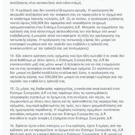
αναζήτησης νέου αυτοκινήτου ανά πάσα στιγμή.
13. Η κράτησή σας δεν αποτελεί δέσμευση αγοράς. Η προέγκριση θα
ακυρωθεί ανεξάρτητα από την απόφασή σας να παραγγείλετε το όχημα από
το κατάστημα λιανικής πώλησης JLR. Ως εκ τούτου, η προέγκριση κράτησης
ποσού ύψους 500,00€ δεν αφαιρείται από οποιαδήποτε πληρωμή
πραγματοποιείται στον Επίσημο Συνεργάτη JLR. Μπορείτε να τερματίσετε την
κράτησή σας ανά πάσα στιγμή ακολουθώντας τον σύνδεσμο στο email
επιβεβαίωσης ή μπορείτε απλά να επιτρέψετε τη λήξη της προέγκρισης της
πιστωτικής κάρτας. Η προέγκριση της πιστωτικής κάρτας δεν μπορεί να
επιστραφεί νωρίτερα από την περίοδο που επιβάλλει η τράπεζά σας
(επικοινωνήστε με την τράπεζά σας για λεπτομέρειες).
14. Εάν κάνετε κράτηση ενός οχήματος που έχει ήδη πωληθεί ή το οποίο δεν
είναι διαθέσιμο με άλλο τρόπο, ο Επίσημος Συνεργάτης της JLR θα
επικοινωνήσει μαζί σας μέσω email ή τηλεφώνου για να σας ενημερώσει
και να σας προσφέρει εναλλακτικά διαθέσιμα οχήματα. Σε περίπτωση που
δεν μπορεί να βρεθεί κατάλληλη εναλλακτική λύση, η προέγκριση της
πιστωτικής κάρτας των 500,00€ δεν μπορεί να επιστραφεί νωρίτερα από την
περίοδο που επιβάλλει η τράπεζά σας.
15. Ως μέρος της διαδικασίας παραγγελίας, εναπόκειται αποκλειστικά στον
Επίσημο Συνεργάτη JLR να σας παράσχει όλες τις προσυμβατικές
πληροφορίες σχετικά με το όχημα και, στη συνέχεια, εάν ισχύει, να
συμφωνήσει με όλους τους όρους και τις προϋποθέσεις της παραγγελίας του
οχήματος, συμπεριλαμβανομένης της τιμής, των όρων χρηματοδότησης και
της ημερομηνίας παράδοσης. Η σύμβαση πώλησης οχημάτων συνάπτεται
απευθείας ανάμεσα σε εσάς και τον Επίσημο Συνεργάτη της JLR.
Απευθύνετε τυχόν απορίες ή ζητήματα στον Επίσημο Συνεργάτη JLR.
16. Εφόσον έχετε κάνει επιτυχώς on line κράτηση, έχετε 5 ημέρες από την
κράτηση για να παραγγείλετε το όχημα από τον Επίσημο Συνεργάτη της JLR.
Μετά από αυτό το χρονικό διάστημα ο Επίσημος Συνεργάτης JLR μπορεί να