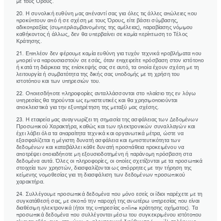
με τους Όρους.
20. Η συνολική ευθύνη μας απέναντί σας για όλες τις άλλες απώλειες που
προκύπτουν από ή σε σχέση με τους Όρους, είτε βάσει σύμβασης,
αδικοπραξίας (συμπεριλαμβανομένης της αμέλειας), παραβίασης νόμιμου
καθήκοντος ή άλλως, δεν θα υπερβαίνει σε καμία περίπτωση το Τέλος
Κράτησης.
21. Επιπλέον δεν φέρουμε καμία ευθύνη για τυχόν τεχνικά προβλήματα που
μπορεί να παρουσιαστούν σε εσάς, όταν επιχειρείτε πρόσβαση στον ιστότοπο
ή κατά τη διάρκεια της επίσκεψής σας σε αυτό, τα οποία έχουν σχέση με τη
λειτουργία ή συμβατότητα της δικής σας υποδομής με τη χρήση του
ιστοτόπου και των υπηρεσιών του.
22. Οποιεσδήποτε πληροφορίες ανταλλάσσονται στο πλαίσιο της εν λόγω
υπηρεσίας θα τηρούνται ως εμπιστευτικές και θα χρησιμοποιούνται
αποκλειστικά για την εξυπηρέτηση της μεταξύ μας σχέσης.
23. Η εταιρεία μας αναγνωρίζει τη σημασία της ασφάλειας των Δεδομένων
Προσωπικού Χαρακτήρα, καθώς και των ηλεκτρονικών συναλλαγών και
έχει λάβει όλα τα απαραίτητα τεχνικά και οργανωτικά μέτρα, ώστε να
εξασφαλίζεται η μέγιστη δυνατή ασφάλεια και εμπιστευτικότητα των
δεδομένων και καταβάλλει κάθε δυνατή προσπάθεια προκειμένου να
αποτρέψει οποιαδήποτε μη εξουσιοδοτημένη ή παράνομη πρόσβαση στα
δεδομένα αυτά. Όλες οι πληροφορίες, οι οποίες σχετίζονται με τα προσωπικά
στοιχεία των χρηστών, διασφαλίζονται ως απόρρητες με την τήρηση της
κείμενης νομοθεσίας για τη διασφάλιση των δεδομένων προσωπικού
χαρακτήρα.
24. Συλλέγουμε προσωπικά δεδομένα που μόνο εσείς οι ίδιοι παρέχετε με τη
συγκατάθεσή σας, με σκοπό την παροχή της ανωτέρω υπηρεσίας που είναι
διαθέσιμη ηλεκτρονικά (ήτοι της υπηρεσίας online κράτησης οχήματος). Τα
προσωπικά δεδομένα που συλλέγονται μέσω του συγκεκριμένου ιστότοπου