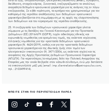
είναι τα εξής: ονοματεπώνυμο, ηλεκτρονική διεύθυνση (email), τηλέφωνο,
διεύθυνση, στοιχεία κάρτας. Συνοπτικά, επεξεργαζόμαστε τα απολύτως
απαραίτητα δεδομένα προσωπικού χαρακτήρα για τις ανάγκες της εν λόγω
επεξεργασίας. Σε κάθε περίπτωση, τα κριτήρια που χρησιμοποιούμε για τον
καθορισμό της περιόδου αποθήκευσης των δεδομένων προσωπικού
χαρακτήρα βασίζονται στη συμμόρφωση με τις αρχές της ελαχιστοποίησης
των δεδομένων και του περιορισμού της περιόδου αποθήκευσης.
25. Η επεξεργασία των δεδομένων προσωπικού χαρακτήρα γίνεται
σύμφωνα με τις διατάξεις του Γενικού Κανονισμού για την Προστασία
Δεδομένων (ΕΕ) 2016/679 (GDPR), τυχόν ειδικότερης εθνικής και
ευρωπαϊκής νομοθεσίας για ορισμένους τομείς, της εκάστοτε ισχύουσας
ελληνικής νομοθεσίας για την προστασία δεδομένων προσωπικού
χαρακτήρα (Ν. 4624/2019), καθώς και για την προστασία δεδομένων
προσωπικού χαρακτήρα και της ιδιωτικής ζωής στον τομέα των
ηλεκτρονικών επικοινωνιών (Ν. 3471/2006, ως εκάστοτε ισχύει) και τις
αποφάσεις της Αρχής Προστασίας Δεδομένων Προσωπικού Χαρακτήρα
(ΑΠΔΠΧ). Για περισσότερες λεπτομέρειες δείτε την Πολιτική Απορρήτου της
Εταιρείας μας την οποία θα βρείτε στον κάτωθι σύνδεσμο, ενώ μην διστάσετε
να επικοινωνήσετε μαζί μας (email: imp.clientrelations@petropoulos.com,
τηλ.: 2103499414).
ΜΠΕΙΤΕ ΣΤΗΝ ΠΙΟ ΠΕΡΙΠΕΤΕΙΩΔΗ ΠΑΡΕΑ