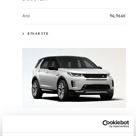
Aπό
96,966€
ΕΠΙΛΕΞΤΕ
DISCOVERY SPORT
Aπό
66,915€