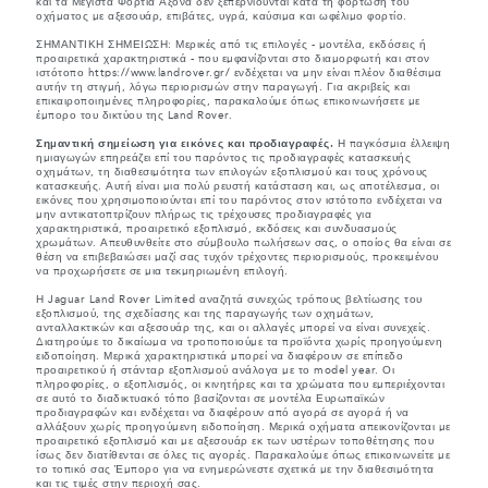
και τα Μέγιστα Φορτία Άξονα δεν ξεπερνιούνται κατά τη φόρτωση του
οχήματος με αξεσουάρ, επιβάτες, υγρά, καύσιμα και ωφέλιμο φορτίο.
ΣΗΜΑΝΤΙΚΗ ΣΗΜΕΙΩΣΗ: Μερικές από τις επιλογές - μοντέλα, εκδόσεις ή
προαιρετικά χαρακτηριστικά - που εμφανίζονται στο διαμορφωτή και στον
ιστότοπο https://www.landrover.gr/ ενδέχεται να μην είναι πλέον διαθέσιμα
αυτήν τη στιγμή, λόγω περιορισμών στην παραγωγή. Για ακριβείς και
επικαιροποιημένες πληροφορίες, παρακαλούμε όπως επικοινωνήσετε με
έμπορο του δικτύου της Land Rover.
Σημαντική σημείωση για εικόνες και προδιαγραφές.
Η παγκόσμια έλλειψη
ημιαγωγών επηρεάζει επί του παρόντος τις προδιαγραφές κατασκευής
οχημάτων, τη διαθεσιμότητα των επιλογών εξοπλισμού και τους χρόνους
κατασκευής. Αυτή είναι μια πολύ ρευστή κατάσταση και, ως αποτέλεσμα, οι
εικόνες που χρησιμοποιούνται επί του παρόντος στον ιστότοπο ενδέχεται να
μην αντικατοπτρίζουν πλήρως τις τρέχουσες προδιαγραφές για
χαρακτηριστικά, προαιρετικό εξοπλισμό, εκδόσεις και συνδυασμούς
χρωμάτων. Απευθυνθείτε στο σύμβουλο πωλήσεων σας, ο οποίος θα είναι σε
θέση να επιβεβαιώσει μαζί σας τυχόν τρέχοντες περιορισμούς, προκειμένου
να προχωρήσετε σε μια τεκμηριωμένη επιλογή.
Η Jaguar Land Rover Limited αναζητά συνεχώς τρόπους βελτίωσης του
εξοπλισμού, της σχεδίασης και της παραγωγής των οχημάτων,
ανταλλακτικών και αξεσουάρ της, και οι αλλαγές μπορεί να είναι συνεχείς.
Διατηρούμε το δικαίωμα να τροποποιούμε τα προϊόντα χωρίς προηγούμενη
ειδοποίηση. Μερικά χαρακτηριστικά μπορεί να διαφέρουν σε επίπεδο
προαιρετικού ή στάνταρ εξοπλισμού ανάλογα με το model year. Οι
πληροφορίες, ο εξοπλισμός, οι κινητήρες και τα χρώματα που εμπεριέχονται
σε αυτό το διαδικτυακό τόπο βασίζονται σε μοντέλα Ευρωπαϊκών
προδιαγραφών και ενδέχεται να διαφέρουν από αγορά σε αγορά ή να
αλλάξουν χωρίς προηγούμενη ειδοποίηση. Μερικά οχήματα απεικονίζονται με
προαιρετικό εξοπλισμό και με αξεσουάρ εκ των υστέρων τοποθέτησης που
ίσως δεν διατίθενται σε όλες τις αγορές. Παρακαλούμε όπως επικοινωνείτε με
το τοπικό σας Έμπορο για να ενημερώνεστε σχετικά με την διαθεσιμότητα
και τις τιμές στην περιοχή σας.