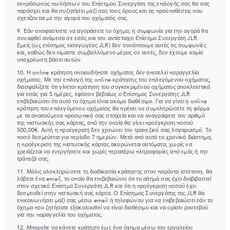
εκπρόσωπος πωλήσεων του Επίσημου Συνεργάτη της επιλογής σας θα σας
έχουν συλλέξει σε σχέση με την από μέρους σας χρήση
παράσχει και θα συζητήσει μαζί σας τους όρους και τις προϋποθέσεις που
των υπηρεσιών τους.
σχετίζονται με την αγορά του οχήματός σας.
9. Εάν αποφασίσετε να αγοράσετε το όχημα, η συμφωνία για την αγορά θα
συναφθεί ανάμεσα σε εσάς και τον αντίστοιχο Επίσημο Συνεργάτη JLR.
Εμείς (ως επίσημος εισαγωγέας JLR) δεν συνάπτουμε αυτές τις συμφωνίες
και, καθώς δεν είμαστε συμβαλλόμενο μέρος σε αυτές, δεν έχουμε καμία
υποχρέωση βάσει αυτών.
10. Η online κράτηση οποιουδήποτε οχήματος δεν αποτελεί παραγγελία
οχήματος. Με την επιλογή της online κράτησης του επιλεγόμενου οχήματος,
διασφαλίζετε ότι γίνεται κράτηση του συγκεκριμένου οχήματος αποκλειστικά
για εσάς για 5 ημέρες, εφόσον βεβαίως ο Επίσημος Συνεργάτης JLR
επιβεβαιώσει ότι αυτό το όχημα είναι ακόμα διαθέσιμο. Για να γίνει η online
κράτηση του επιλεγόμενου οχήματος θα πρέπει να συμπληρώσετε τη φόρμα
με τα απαιτούμενα προσωπικά σας στοιχεία και να αναγράψετε τον αριθμό
της πιστωτικής σας κάρτας, από την οποία θα γίνει προέγκριση ποσού
500,00€. Αυτή η προέγκριση δεν χρεώνει τον τραπεζικό σας λογαριασμό. Το
ποσό δεσμεύεται για περίοδο 7 ημερών. Μετά από αυτό το χρονικό διάστημα,
η προέγκριση της πιστωτικής κάρτας ακυρώνεται αυτόματα, χωρίς να
χρειάζεται να ενεργήσετε και χωρίς περαιτέρω πληροφορίες από εμάς ή την
τράπεζά σας.
11. Μόλις ολοκληρώσετε τη διαδικασία κράτησης στον παρόντα ιστότοπο, θα
λάβετε ένα email, το οποίο θα επιβεβαιώνει ότι το αίτημά σας έχει διαβιβαστεί
στον σχετικό Επίσημο Συνεργάτη JLR και ότι η προέγκριση ποσού έχει
δεσμευθεί στην πιστωτική σας κάρτα. Ο Επίσημος Συνεργάτης της JLR θα
επικοινωνήσει μαζί σας μέσω email ή τηλεφώνου για να επιβεβαιώσει εάν το
όχημα που ζητήσατε εξακολουθεί να είναι διαθέσιμο και να ορίσει ραντεβού
για την παραγγελία του οχήματος.
12. Μπορείτε να κάνετε κράτηση έως ένα όχημα μέσω του εργαλείου