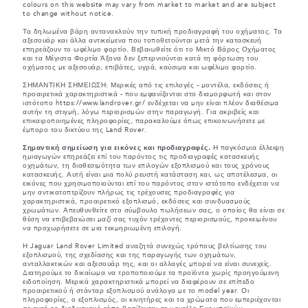
colours on this website may vary from market to market and are subject
to change without notice.
Τα δηλωμένα βάρη αντανακλούν την τυπική προδιαγραφή του οχήματος. Τα
αξεσουάρ και άλλα αντικείμενα που τοποθετούνται μετά την κατασκευή
επηρεάζουν το ωφέλιμο φορτίο. Βεβαιωθείτε ότι το Μικτό Βάρος Οχήματος
και τα Μέγιστα Φορτία Άξονα δεν ξεπερνιούνται κατά τη φόρτωση του
οχήματος με αξεσουάρ, επιβάτες, υγρά, καύσιμα και ωφέλιμο φορτίο.
ΣΗΜΑΝΤΙΚΗ ΣΗΜΕΙΩΣΗ: Μερικές από τις επιλογές - μοντέλα, εκδόσεις ή
προαιρετικά χαρακτηριστικά - που εμφανίζονται στο διαμορφωτή και στον
ιστότοπο https://www.landrover.gr/ ενδέχεται να μην είναι πλέον διαθέσιμα
αυτήν τη στιγμή, λόγω περιορισμών στην παραγωγή. Για ακριβείς και
επικαιροποιημένες πληροφορίες, παρακαλούμε όπως επικοινωνήσετε με
έμπορο του δικτύου της Land Rover.
Σημαντική σημείωση για εικόνες και προδιαγραφές.
Η παγκόσμια έλλειψη
ημιαγωγών επηρεάζει επί του παρόντος τις προδιαγραφές κατασκευής
οχημάτων, τη διαθεσιμότητα των επιλογών εξοπλισμού και τους χρόνους
κατασκευής. Αυτή είναι μια πολύ ρευστή κατάσταση και, ως αποτέλεσμα, οι
εικόνες που χρησιμοποιούνται επί του παρόντος στον ιστότοπο ενδέχεται να
μην αντικατοπτρίζουν πλήρως τις τρέχουσες προδιαγραφές για
χαρακτηριστικά, προαιρετικό εξοπλισμό, εκδόσεις και συνδυασμούς
χρωμάτων. Απευθυνθείτε στο σύμβουλο πωλήσεων σας, ο οποίος θα είναι σε
θέση να επιβεβαιώσει μαζί σας τυχόν τρέχοντες περιορισμούς, προκειμένου
να προχωρήσετε σε μια τεκμηριωμένη επιλογή.
Η Jaguar Land Rover Limited αναζητά συνεχώς τρόπους βελτίωσης του
εξοπλισμού, της σχεδίασης και της παραγωγής των οχημάτων,
ανταλλακτικών και αξεσουάρ της, και οι αλλαγές μπορεί να είναι συνεχείς.
Διατηρούμε το δικαίωμα να τροποποιούμε τα προϊόντα χωρίς προηγούμενη
ειδοποίηση. Μερικά χαρακτηριστικά μπορεί να διαφέρουν σε επίπεδο
προαιρετικού ή στάνταρ εξοπλισμού ανάλογα με το model year. Οι
πληροφορίες, ο εξοπλισμός, οι κινητήρες και τα χρώματα που εμπεριέχονται