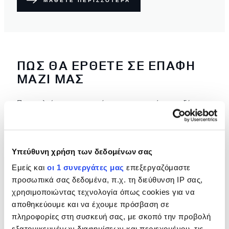
ΜΑΘΕΤΕ ΠΕΡΙΣΣΟΤΕΡΑ
ΠΩΣ ΘΑ ΕΡΘΕΤΕ ΣΕ ΕΠΑΦΗ
ΜΑΖΙ ΜΑΣ
Παρακαλούμε χρησιμοποιήστε τους παρακάτω συνδέσμους
για να επικοινωνήσετε με τη Land Rover. Το ερώτημά σας
θα σταλεί σε ένα μέλος της εξειδικευμένης ομάδας μας, το
οποίο θα έρθει σύντομα σε επαφή μαζί σας.
Υπεύθυνη χρήση των δεδομένων σας
ΕΠΙΚΟΙΝΩΝΗΣΤΕ ΜΑΖΙ ΜΑΣ
Εμείς και
οι 1 συνεργάτες μας
επεξεργαζόμαστε
προσωπικά σας δεδομένα, π.χ. τη διεύθυνση IP σας,
χρησιμοποιώντας τεχνολογία όπως cookies για να
αποθηκεύουμε και να έχουμε πρόσβαση σε
πληροφορίες στη συσκευή σας, με σκοπό την προβολή
εξατομικευμένων διαφημίσεων και περιεχομένου, τις