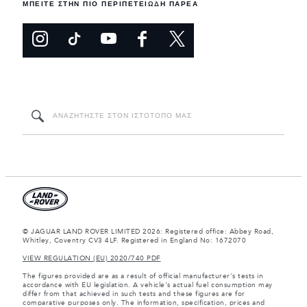
ΜΠΕΙΤΕ ΣΤΗΝ ΠΙΟ ΠΕΡΙΠΕΤΕΙΩΔΗ ΠΑΡΕΑ
© JAGUAR LAND ROVER LIMITED 2026: Registered office: Abbey Road,
Whitley, Coventry CV3 4LF. Registered in England No: 1672070
VIEW REGULATION (EU) 2020/740 PDF
The figures provided are as a result of official manufacturer's tests in
accordance with EU legislation. A vehicle's actual fuel consumption may
differ from that achieved in such tests and these figures are for
comparative purposes only. The information, specification, prices and