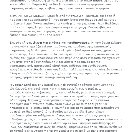
επηρεάζουν το ωφέλιμο φορτίο. Βεβαιωθείτε ότι το Μικτό Βάρος Οχήματος
και τα Μέγιστα Φορτία Άξονα δεν ξεπερνιούνται κατά τη φόρτωση του
οχήματος με αξεσουάρ, επιβάτες, υγρά, καύσιμα και ωφέλιμο φορτίο.
ΣΗΜΑΝΤΙΚΗ ΣΗΜΕΙΩΣΗ: Μερικές από τις επιλογές - μοντέλα, εκδόσεις ή
προαιρετικά χαρακτηριστικά - που εμφανίζονται στο διαμορφωτή και στον
ιστότοπο https://www.landrover.gr/ ενδέχεται να μην είναι πλέον διαθέσιμα
αυτήν τη στιγμή, λόγω περιορισμών στην παραγωγή. Για ακριβείς και
επικαιροποιημένες πληροφορίες, παρακαλούμε όπως επικοινωνήσετε με
έμπορο του δικτύου της Land Rover.
Σημαντική σημείωση για εικόνες και προδιαγραφές.
Η παγκόσμια έλλειψη
ημιαγωγών επηρεάζει επί του παρόντος τις προδιαγραφές κατασκευής
οχημάτων, τη διαθεσιμότητα των επιλογών εξοπλισμού και τους χρόνους
κατασκευής. Αυτή είναι μια πολύ ρευστή κατάσταση και, ως αποτέλεσμα, οι
εικόνες που χρησιμοποιούνται επί του παρόντος στον ιστότοπο ενδέχεται να
μην αντικατοπτρίζουν πλήρως τις τρέχουσες προδιαγραφές για
χαρακτηριστικά, προαιρετικό εξοπλισμό, εκδόσεις και συνδυασμούς
χρωμάτων. Απευθυνθείτε στο σύμβουλο πωλήσεων σας, ο οποίος θα είναι σε
θέση να επιβεβαιώσει μαζί σας τυχόν τρέχοντες περιορισμούς, προκειμένου
να προχωρήσετε σε μια τεκμηριωμένη επιλογή.
Η Jaguar Land Rover Limited αναζητά συνεχώς τρόπους βελτίωσης του
εξοπλισμού, της σχεδίασης και της παραγωγής των οχημάτων,
ανταλλακτικών και αξεσουάρ της, και οι αλλαγές μπορεί να είναι συνεχείς.
Διατηρούμε το δικαίωμα να τροποποιούμε τα προϊόντα χωρίς προηγούμενη
ειδοποίηση. Μερικά χαρακτηριστικά μπορεί να διαφέρουν σε επίπεδο
προαιρετικού ή στάνταρ εξοπλισμού ανάλογα με το model year. Οι
πληροφορίες, ο εξοπλισμός, οι κινητήρες και τα χρώματα που εμπεριέχονται
σε αυτό το διαδικτυακό τόπο βασίζονται σε μοντέλα Ευρωπαϊκών
προδιαγραφών και ενδέχεται να διαφέρουν από αγορά σε αγορά ή να
αλλάξουν χωρίς προηγούμενη ειδοποίηση. Μερικά οχήματα απεικονίζονται με
προαιρετικό εξοπλισμό και με αξεσουάρ εκ των υστέρων τοποθέτησης που
ίσως δεν διατίθενται σε όλες τις αγορές. Παρακαλούμε όπως επικοινωνείτε με
το τοπικό σας Έμπορο για να ενημερώνεστε σχετικά με την διαθεσιμότητα