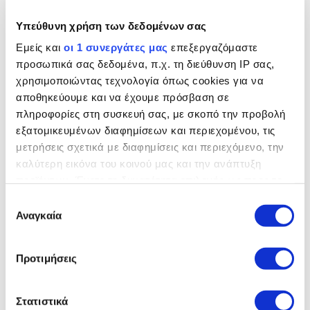
περιλαμβάνει όλα τα στοιχεία που έχουν ελεγχθεί,
επιτρέποντάς σας να δώσετε προτεραιότητα σε τυχόν
Υπεύθυνη χρήση των δεδομένων σας
απαραίτητες εργασίες συντήρησης.
Εμείς και
οι 1 συνεργάτες μας
επεξεργαζόμαστε
προσωπικά σας δεδομένα, π.χ. τη διεύθυνση IP σας,
χρησιμοποιώντας τεχνολογία όπως cookies για να
ΠΡΑΣΙΝΟ
αποθηκεύουμε και να έχουμε πρόσβαση σε
πληροφορίες στη συσκευή σας, με σκοπό την προβολή
Αυτό το στοιχείο έχει περάσει με επιτυχία τον έλεγχό μας
και λειτουργεί ακριβώς όπως προορίζεται.
εξατομικευμένων διαφημίσεων και περιεχομένου, τις
μετρήσεις σχετικά με διαφημίσεις και περιεχόμενο, την
καλύτερη εικόνα του κοινού μας και την ανάπτυξη
προϊόντων. Έχετε τη δυνατότητα επιλογής ως προς το
ΚΙΤΡΙΝΟ
ποιος χρησιμοποιεί τα δεδομένα σας και για ποιους
Επιλογή
Αυτό το στοιχείο θα χρειαστεί συντήρηση ή επισκευή πριν
σκοπούς.
Αναγκαία
συγκατάθεσης
από το επόμενο σέρβις του αυτοκινήτου σας. Σας
προτείνουμε να κλείσετε ένα ραντεβού με ένα
Εάν μας επιτρέπετε, θα θέλαμε επίσης:
Εξουσιοδοτημένο Συνεργείο.
Προτιμήσεις
Να συλλέξουμε πληροφορίες σχετικά με τη
γεωγραφική σας τοποθεσία, οι οποίες μπορεί να
είναι ακριβείς σε απόσταση μερικών μέτρων
Στατιστικά