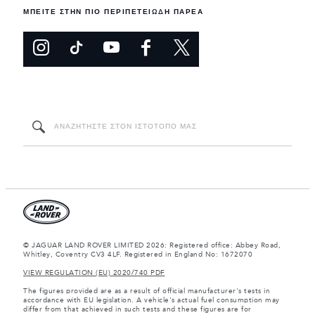
ΜΠΕΙΤΕ ΣΤΗΝ ΠΙΟ ΠΕΡΙΠΕΤΕΙΩΔΗ ΠΑΡΕΑ
© JAGUAR LAND ROVER LIMITED 2026: Registered office: Abbey Road,
Whitley, Coventry CV3 4LF. Registered in England No: 1672070
VIEW REGULATION (EU) 2020/740 PDF
The figures provided are as a result of official manufacturer's tests in
accordance with EU legislation. A vehicle's actual fuel consumption may
differ from that achieved in such tests and these figures are for