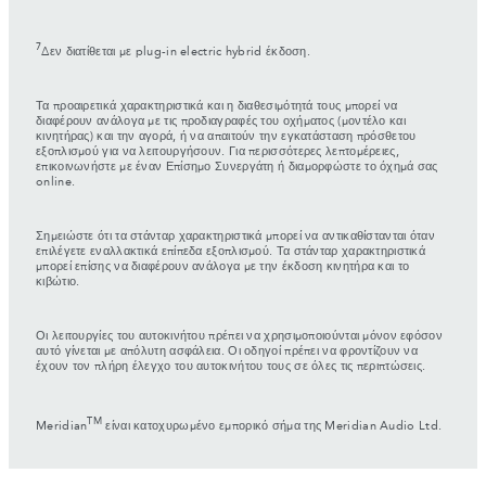
7
Δεν διατίθεται με plug-in electric hybrid έκδοση.
Τα προαιρετικά χαρακτηριστικά και η διαθεσιμότητά τους μπορεί να
διαφέρουν ανάλογα με τις προδιαγραφές του οχήματος (μοντέλο και
κινητήρας) και την αγορά, ή να απαιτούν την εγκατάσταση πρόσθετου
εξοπλισμού για να λειτουργήσουν. Για περισσότερες λεπτομέρειες,
επικοινωνήστε με έναν Επίσημο Συνεργάτη ή διαμορφώστε το όχημά σας
online.
Σημειώστε ότι τα στάνταρ χαρακτηριστικά μπορεί να αντικαθίστανται όταν
επιλέγετε εναλλακτικά επίπεδα εξοπλισμού. Τα στάνταρ χαρακτηριστικά
μπορεί επίσης να διαφέρουν ανάλογα με την έκδοση κινητήρα και το
κιβώτιο.
Οι λειτουργίες του αυτοκινήτου πρέπει να χρησιμοποιούνται μόνον εφόσον
αυτό γίνεται με απόλυτη ασφάλεια. Οι οδηγοί πρέπει να φροντίζουν να
έχουν τον πλήρη έλεγχο του αυτοκινήτου τους σε όλες τις περιπτώσεις.
TM
Meridian
είναι κατοχυρωμένο εμπορικό σήμα της Meridian Audio Ltd.