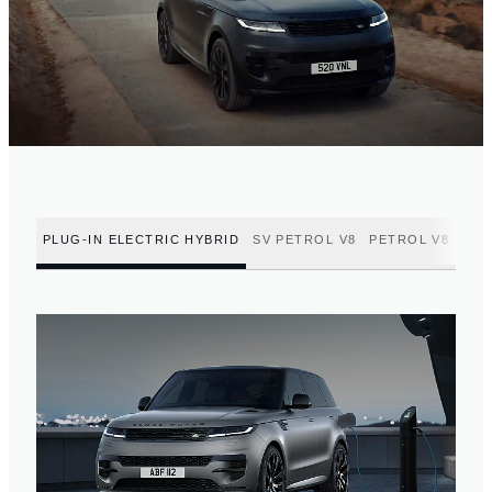
PLUG-IN ELECTRIC HYBRID
SV PETROL V8
PETROL V8
PET