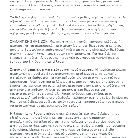
comparative purposes only. The information, specification, prices and
colours on this website may vary from market to market and are subject
to change without notice.
Τα δηλωμένα βάρη αντανακλούν την τυπική προδιαγραφή του οχήματος. Τα
αξεσουάρ και άλλα αντικείμενα που τοποθετούνται μετά την κατασκευή
επηρεάζουν το ωφέλιμο φορτίο. Βεβαιωθείτε ότι το Μικτό Βάρος Οχήματος
και τα Μέγιστα Φορτία Άξονα δεν ξεπερνιούνται κατά τη φόρτωση του
οχήματος με αξεσουάρ, επιβάτες, υγρά, καύσιμα και ωφέλιμο φορτίο.
ΣΗΜΑΝΤΙΚΗ ΣΗΜΕΙΩΣΗ: Μερικές από τις επιλογές - μοντέλα, εκδόσεις ή
προαιρετικά χαρακτηριστικά - που εμφανίζονται στο διαμορφωτή και στον
ιστότοπο https://www.landrover.gr/ ενδέχεται να μην είναι πλέον διαθέσιμα
αυτήν τη στιγμή, λόγω περιορισμών στην παραγωγή. Για ακριβείς και
επικαιροποιημένες πληροφορίες, παρακαλούμε όπως επικοινωνήσετε με
έμπορο του δικτύου της Land Rover.
Σημαντική σημείωση για εικόνες και προδιαγραφές.
Η παγκόσμια έλλειψη
ημιαγωγών επηρεάζει επί του παρόντος τις προδιαγραφές κατασκευής
οχημάτων, τη διαθεσιμότητα των επιλογών εξοπλισμού και τους χρόνους
κατασκευής. Αυτή είναι μια πολύ ρευστή κατάσταση και, ως αποτέλεσμα, οι
εικόνες που χρησιμοποιούνται επί του παρόντος στον ιστότοπο ενδέχεται να
μην αντικατοπτρίζουν πλήρως τις τρέχουσες προδιαγραφές για
χαρακτηριστικά, προαιρετικό εξοπλισμό, εκδόσεις και συνδυασμούς
χρωμάτων. Απευθυνθείτε στο σύμβουλο πωλήσεων σας, ο οποίος θα είναι σε
θέση να επιβεβαιώσει μαζί σας τυχόν τρέχοντες περιορισμούς, προκειμένου
να προχωρήσετε σε μια τεκμηριωμένη επιλογή.
Η Jaguar Land Rover Limited αναζητά συνεχώς τρόπους βελτίωσης του
εξοπλισμού, της σχεδίασης και της παραγωγής των οχημάτων,
ανταλλακτικών και αξεσουάρ της, και οι αλλαγές μπορεί να είναι συνεχείς.
Διατηρούμε το δικαίωμα να τροποποιούμε τα προϊόντα χωρίς προηγούμενη
ειδοποίηση. Μερικά χαρακτηριστικά μπορεί να διαφέρουν σε επίπεδο
προαιρετικού ή στάνταρ εξοπλισμού ανάλογα με το model year. Οι
πληροφορίες, ο εξοπλισμός, οι κινητήρες και τα χρώματα που εμπεριέχονται