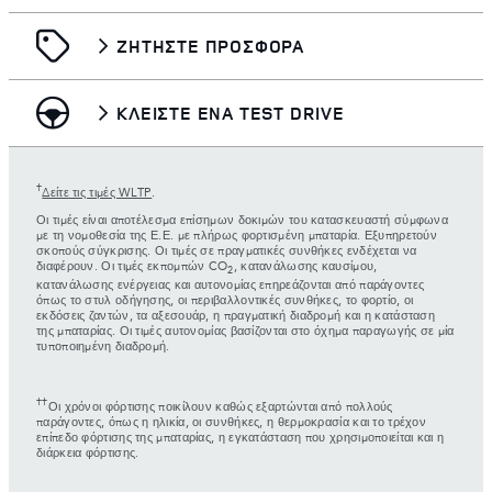
ΖΗΤΗΣΤΕ ΠΡΟΣΦΟΡΑ
ΚΛΕΙΣΤΕ ΕΝΑ TEST DRIVE
†
Δείτε τις τιμές WLTP
.
Οι τιμές είναι αποτέλεσμα επίσημων δοκιμών του κατασκευαστή σύμφωνα
με τη νομοθεσία της Ε.Ε. με πλήρως φορτισμένη μπαταρία. Εξυπηρετούν
σκοπούς σύγκρισης. Οι τιμές σε πραγματικές συνθήκες ενδέχεται να
διαφέρουν. Οι τιμές εκπομπών CO
, κατανάλωσης καυσίμου,
2
κατανάλωσης ενέργειας και αυτονομίας επηρεάζονται από παράγοντες
όπως το στυλ οδήγησης, οι περιβαλλοντικές συνθήκες, το φορτίο, οι
εκδόσεις ζαντών, τα αξεσουάρ, η πραγματική διαδρομή και η κατάσταση
της μπαταρίας. Οι τιμές αυτονομίας βασίζονται στο όχημα παραγωγής σε μία
τυποποιημένη διαδρομή.
††
Οι χρόνοι φόρτισης ποικίλουν καθώς εξαρτώνται από πολλούς
παράγοντες, όπως η ηλικία, οι συνθήκες, η θερμοκρασία και το τρέχον
επίπεδο φόρτισης της μπαταρίας, η εγκατάσταση που χρησιμοποιείται και η
διάρκεια φόρτισης.