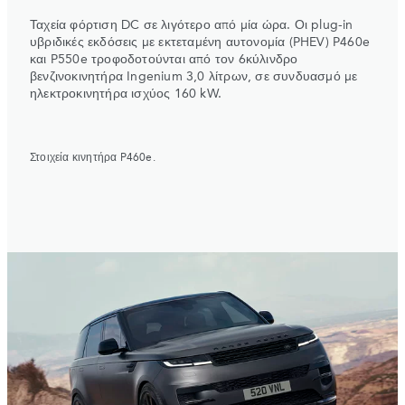
Ταχεία φόρτιση DC σε λιγότερο από μία ώρα. Οι plug-in
υβριδικές εκδόσεις με εκτεταμένη αυτονομία (PHEV) P460e
και P550e τροφοδοτούνται από τον 6κύλινδρο
βενζινοκινητήρα Ingenium 3,0 λίτρων, σε συνδυασμό με
ηλεκτροκινητήρα ισχύος 160 kW.
Στοιχεία κινητήρα P460e.