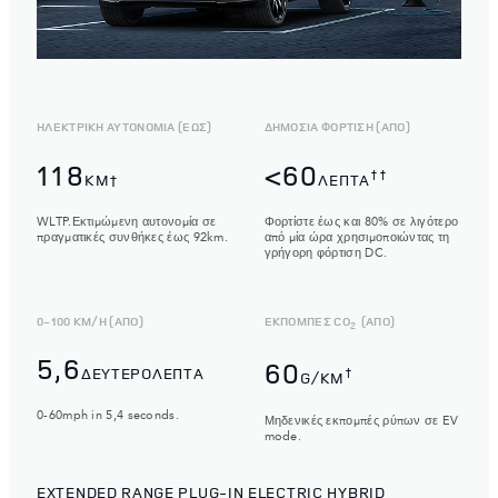
ΗΛΕΚΤΡΙΚΗ ΑΥΤΟΝΟΜΙΑ (ΕΩΣ)
ΔΗΜΟΣΙΑ ΦΟΡΤΙΣΗ (ΑΠΟ)
118
<60
††
KM†
ΛΕΠΤΆ
WLTP.Εκτιμώμενη αυτονομία σε
Φορτίστε έως και 80% σε λιγότερο
πραγματικές συνθήκες έως 92km.
από μία ώρα χρησιμοποιώντας τη
γρήγορη φόρτιση DC.
0-100 KM/H (ΑΠΟ)
ΕΚΠΟΜΠΕΣ CO
(ΑΠΟ)
2
5,6
60
ΔΕΥΤΕΡΟΛΕΠΤΑ
†
G/KM
0-60mph in 5,4 seconds.
Μηδενικές εκπομπές ρύπων σε EV
mode.
EXTENDED RANGE PLUG-IN ELECTRIC HYBRID