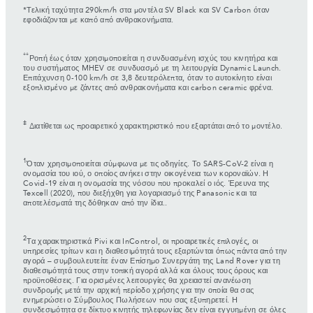
*Τελική ταχύτητα 290km/h στα μοντέλα SV Black και SV Carbon όταν
εφοδιάζονται με καπό από ανθρακονήματα.
**
Ροπή έως όταν χρησιμοποιείται η συνδυασμένη ισχύς του κινητήρα και
του συστήματος MHEV σε συνδυασμό με τη λειτουργία Dynamic Launch.
Επιτάχυνση 0-100 km/h σε 3,8 δευτερόλεπτα, όταν το αυτοκίνητο είναι
εξοπλισμένο με ζάντες από ανθρακονήματα και carbon ceramic φρένα.
‡
Διατίθεται ως προαιρετικό χαρακτηριστικό που εξαρτάται από το μοντέλο.
1
Όταν χρησιμοποιείται σύμφωνα με τις οδηγίες. Το SARS-CoV-2 είναι η
ονομασία του ιού, ο οποίος ανήκει στην οικογένεια των κοροναϊών. Η
Covid-19 είναι η ονομασία της νόσου που προκαλεί ο ιός. Έρευνα της
Texcell (2020), που διεξήχθη για λογαριασμό της Panasonic και τα
αποτελέσματά της δόθηκαν από την ίδια..
2
Τα χαρακτηριστικά Pivi και InControl, οι προαιρετικές επιλογές, οι
υπηρεσίες τρίτων και η διαθεσιμότητά τους εξαρτώνται όπως πάντα από την
αγορά – συμβουλευτείτε έναν Επίσημο Συνεργάτη της Land Rover για τη
διαθεσιμότητά τους στην τοπική αγορά αλλά και όλους τους όρους και
προϋποθέσεις. Για ορισμένες λειτουργίες θα χρειαστεί ανανέωση
συνδρομής μετά την αρχική περίοδο χρήσης για την οποία θα σας
ενημερώσει ο Σύμβουλος Πωλήσεων που σας εξυπηρετεί. Η
συνδεσιμότητα σε δίκτυο κινητής τηλεφωνίας δεν είναι εγγυημένη σε όλες