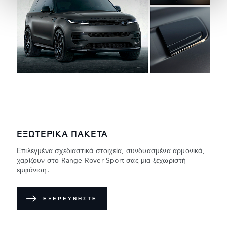
κοινωνικών μέσων, διαφήμισης και αναλύσεων, οι
οποίοι ενδεχομένως να τις συνδυάσουν με άλλες
πληροφορίες που τους έχετε παραχωρήσει ή τις οποίες
έχουν συλλέξει σε σχέση με την από μέρους σας χρήση
των υπηρεσιών τους.
ΕΞΩΤΕΡΙΚΑ ΠΑΚΕΤΑ
Επιλεγμένα σχεδιαστικά στοιχεία, συνδυασμένα αρμονικά,
χαρίζουν στο Range Rover Sport σας μια ξεχωριστή
εμφάνιση.
ΕΞΕΡΕΥΝΉΣΤΕ