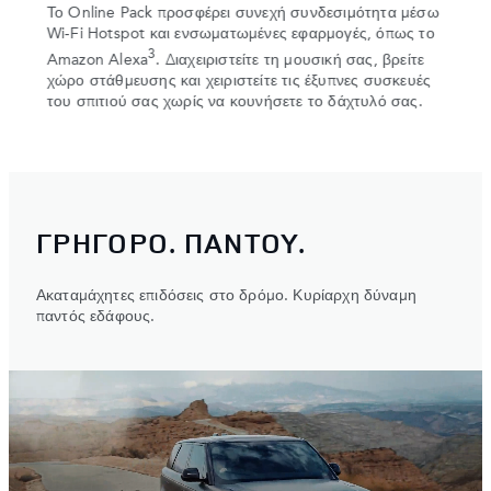
er
Το Online Pack προσφέρει συνεχή συνδεσιμότητα μέσω
Σε αρ
Wi‑Fi Hotspot και ενσωματωμένες εφαρμογές, όπως το
οθόνη
3
 Mode,
Amazon Alexa
. Διαχειριστείτε τη μουσική σας, βρείτε
προσα
χώρο στάθμευσης και χειριστείτε τις έξυπνες συσκευές
προαι
του σπιτιού σας χωρίς να κουνήσετε το δάχτυλό σας.
βασικ
παρμπ
ΓΡΗΓΟΡΟ. ΠΑΝΤΟΥ.
Ακαταμάχητες επιδόσεις στο δρόμο. Κυρίαρχη δύναμη
παντός εδάφους.