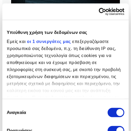
ΔΗΜΙΟΥΡΓΗΣΤΕ ΤΟ ΔΙΚΟ ΣΑΣ
ΑΥΤΟΚΙΝΗΤΟ
Υπεύθυνη χρήση των δεδομένων σας
ΔΕΙΤΕ ΤΗ GALLERY
Εμείς και
οι 1 συνεργάτες μας
επεξεργαζόμαστε
προσωπικά σας δεδομένα, π.χ. τη διεύθυνση IP σας,
χρησιμοποιώντας τεχνολογία όπως cookies για να
αποθηκεύουμε και να έχουμε πρόσβαση σε
πληροφορίες στη συσκευή σας, με σκοπό την προβολή
ΔΗΜΙΟΥΡΓΗΣΤΕ ΚΑΙ
εξατομικευμένων διαφημίσεων και περιεχομένου, τις
ΠΑΡΑΓΓΕΙΛΤΕ
μετρήσεις σχετικά με διαφημίσεις και περιεχόμενο, την
καλύτερη εικόνα του κοινού μας και την ανάπτυξη
Επιλέξτε ένα από τα ξεχωριστά μας μοντέλα και
προϊόντων. Έχετε τη δυνατότητα επιλογής ως προς το
προσαρμόστε το στις προτιμήσεις σας.
ποιος χρησιμοποιεί τα δεδομένα σας και για ποιους
Επιλογή
σκοπούς.
Αναγκαία
συγκατάθεσης
Εάν μας επιτρέπετε, θα θέλαμε επίσης:
Προτιμήσεις