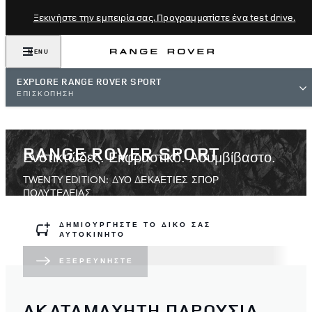
Ξεκινήστε την εμπειρία σας. Προγραμματίστε ένα test drive.
MENU
EXPLORE RANGE ROVER SPORT
ΕΠΙΣΚΟΠΗΣΗ
RANGE ROVER SPORT
Ενστικτώδες. Εκφραστικό. Ασυμβίβαστο.
TWENTY EDITION: ΔΥΟ ΔΕΚΑΕΤΙΕΣ ΣΠΟΡ
ΠΟΛΥΤΕΛΕΙΑΣ
ΔΗΜΙΟΥΡΓΗΣΤΕ ΤΟ ΔΙΚΟ ΣΑΣ
ΑΥΤΟΚΙΝΗΤΟ
ΚΟΜΨΟΤΗΤΑ
ΤΕΧΝΟΛΟΓΙΑ
ΕΠΙΔΟΣΕΙΣ
TWENTY EDITION
ΕΞΕΡΕΥΝΉΣΤΕ
ΑΚΑΤΑΜΑΧΗΤΗ ΠΑΡΟΥΣΙΑ