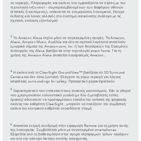
τις περιοχές. Πληροφορίες και εικόνες που εμφανίζονται σε σχέση με την
τεχνολογία InControl - συμπεριλαμβανομένων των διαφόρων οθονών
(στατικές ή κινούμενες), υπόκεινται σε ενημερώσεις λογισμικού, έλεγχο
έκδοσης και λοιπές αλλαγές στο σύστημα απεικόνισης ανάλογα με τις
σχετικές επιλογές εξοπλισμού.
3
Το Amazon Alexa ισχύει μόνο σε συγκεκριμένες αγορές. Τα Amazon,
Alexa, Amazon Music, Audible και όλα τα σχετικά λογότυπα αποτελούν
εμπορικά σήματα της Amazon.com, Inc. ή των θυγατρικών της Ορισμένες
λειτουργίες της Alexa βασίζονται στην τεχνολογία smart home. Για τη
χρήση της Amazon Alexa απαιτείται λογαριασμός Amazon..
4
Η εικόνα από το ClearSight GroundView™ βασίζεται σε 3D Surround
Camera και δεν είναι ζωντανή. Ελέγχετε τη γύρω περιοχή για λόγους
ασφάλειας surroundings for safety. Προαιρετικό χαρακτηριστικό>
5
Χαρακτηριστικό που υπόκειται στους τοπικούς κανονισμούς. Εάν οι οδηγοί
που χρησιμοποιούν πολυεστιακά γυαλιά (με δύο ή μεταβλητές εστίες
όρασης) αδυνατούν να προσαρμόσουν εύκολα την εστίαση της ψηφιακής
εικόνας του καθρέπτη ClearSight , μπορούν να επιλέξουν την συμβατική
εικόνα του κεντρικού καθρέπτη οποιαδήποτε στιγμή
6
Απαιτείται ενεργή συνδρομή στην εφαρμογή Remote για τη χρήση αυτής
της λειτουργίας. Συμβατότητα μόνο με συγκεκριμένα smartphones.
Εξαρτάται από τη διαθεσιμότητα στην αγορά πλατφορμών τρίτων παρόχων
και από την κάλυψη δικτύου κινητής τηλεφωνίας..