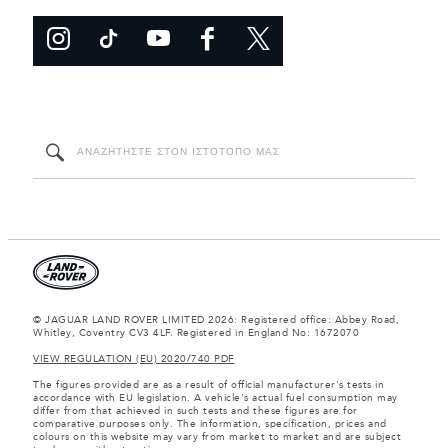
© JAGUAR LAND ROVER LIMITED 2026: Registered office: Abbey Road,
Whitley, Coventry CV3 4LF. Registered in England No: 1672070
VIEW REGULATION (EU) 2020/740 PDF
The figures provided are as a result of official manufacturer's tests in
accordance with EU legislation. A vehicle's actual fuel consumption may
differ from that achieved in such tests and these figures are for
comparative purposes only. The information, specification, prices and
colours on this website may vary from market to market and are subject