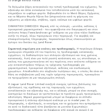
to change without notice.
Τα δηλωμένα βάρη αντανακλούν την τυπική προδιαγραφή του οχήματος. Τα
αξεσουάρ και άλλα αντικείμενα που τοποθετούνται μετά την κατασκευή
επηρεάζουν το ωφέλιμο φορτίο. Βεβαιωθείτε ότι το Μικτό Βάρος Οχήματος
και τα Μέγιστα Φορτία Άξονα δεν ξεπερνιούνται κατά τη φόρτωση του
οχήματος με αξεσουάρ, επιβάτες, υγρά, καύσιμα και ωφέλιμο φορτίο.
ΣΗΜΑΝΤΙΚΗ ΣΗΜΕΙΩΣΗ: Μερικές από τις επιλογές - μοντέλα, εκδόσεις ή
προαιρετικά χαρακτηριστικά - που εμφανίζονται στο διαμορφωτή και στον
ιστότοπο https://www.landrover.gr/ ενδέχεται να μην είναι πλέον διαθέσιμα
αυτήν τη στιγμή, λόγω περιορισμών στην παραγωγή. Για ακριβείς και
επικαιροποιημένες πληροφορίες, παρακαλούμε όπως επικοινωνήσετε με
έμπορο του δικτύου της Land Rover.
Σημαντική σημείωση για εικόνες και προδιαγραφές.
Η παγκόσμια έλλειψη
ημιαγωγών επηρεάζει επί του παρόντος τις προδιαγραφές κατασκευής
οχημάτων, τη διαθεσιμότητα των επιλογών εξοπλισμού και τους χρόνους
κατασκευής. Αυτή είναι μια πολύ ρευστή κατάσταση και, ως αποτέλεσμα, οι
εικόνες που χρησιμοποιούνται επί του παρόντος στον ιστότοπο ενδέχεται να
μην αντικατοπτρίζουν πλήρως τις τρέχουσες προδιαγραφές για
χαρακτηριστικά, προαιρετικό εξοπλισμό, εκδόσεις και συνδυασμούς
χρωμάτων. Απευθυνθείτε στο σύμβουλο πωλήσεων σας, ο οποίος θα είναι σε
θέση να επιβεβαιώσει μαζί σας τυχόν τρέχοντες περιορισμούς, προκειμένου
να προχωρήσετε σε μια τεκμηριωμένη επιλογή.
Η Jaguar Land Rover Limited αναζητά συνεχώς τρόπους βελτίωσης του
εξοπλισμού, της σχεδίασης και της παραγωγής των οχημάτων,
ανταλλακτικών και αξεσουάρ της, και οι αλλαγές μπορεί να είναι συνεχείς.
Διατηρούμε το δικαίωμα να τροποποιούμε τα προϊόντα χωρίς προηγούμενη
ειδοποίηση. Μερικά χαρακτηριστικά μπορεί να διαφέρουν σε επίπεδο
προαιρετικού ή στάνταρ εξοπλισμού ανάλογα με το model year. Οι
πληροφορίες, ο εξοπλισμός, οι κινητήρες και τα χρώματα που εμπεριέχονται
σε αυτό το διαδικτυακό τόπο βασίζονται σε μοντέλα Ευρωπαϊκών
προδιαγραφών και ενδέχεται να διαφέρουν από αγορά σε αγορά ή να