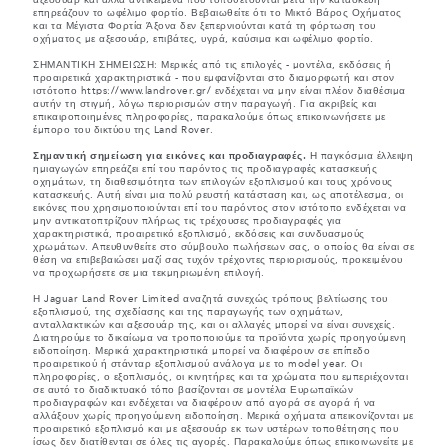
επηρεάζουν το ωφέλιμο φορτίο. Βεβαιωθείτε ότι το Μικτό Βάρος Οχήματος
και τα Μέγιστα Φορτία Άξονα δεν ξεπερνιούνται κατά τη φόρτωση του
οχήματος με αξεσουάρ, επιβάτες, υγρά, καύσιμα και ωφέλιμο φορτίο.
ΣΗΜΑΝΤΙΚΗ ΣΗΜΕΙΩΣΗ: Μερικές από τις επιλογές - μοντέλα, εκδόσεις ή
προαιρετικά χαρακτηριστικά - που εμφανίζονται στο διαμορφωτή και στον
ιστότοπο https://www.landrover.gr/ ενδέχεται να μην είναι πλέον διαθέσιμα
αυτήν τη στιγμή, λόγω περιορισμών στην παραγωγή. Για ακριβείς και
επικαιροποιημένες πληροφορίες, παρακαλούμε όπως επικοινωνήσετε με
έμπορο του δικτύου της Land Rover.
Σημαντική σημείωση για εικόνες και προδιαγραφές.
Η παγκόσμια έλλειψη
ημιαγωγών επηρεάζει επί του παρόντος τις προδιαγραφές κατασκευής
οχημάτων, τη διαθεσιμότητα των επιλογών εξοπλισμού και τους χρόνους
κατασκευής. Αυτή είναι μια πολύ ρευστή κατάσταση και, ως αποτέλεσμα, οι
εικόνες που χρησιμοποιούνται επί του παρόντος στον ιστότοπο ενδέχεται να
μην αντικατοπτρίζουν πλήρως τις τρέχουσες προδιαγραφές για
χαρακτηριστικά, προαιρετικό εξοπλισμό, εκδόσεις και συνδυασμούς
χρωμάτων. Απευθυνθείτε στο σύμβουλο πωλήσεων σας, ο οποίος θα είναι σε
θέση να επιβεβαιώσει μαζί σας τυχόν τρέχοντες περιορισμούς, προκειμένου
να προχωρήσετε σε μια τεκμηριωμένη επιλογή.
Η Jaguar Land Rover Limited αναζητά συνεχώς τρόπους βελτίωσης του
εξοπλισμού, της σχεδίασης και της παραγωγής των οχημάτων,
ανταλλακτικών και αξεσουάρ της, και οι αλλαγές μπορεί να είναι συνεχείς.
Διατηρούμε το δικαίωμα να τροποποιούμε τα προϊόντα χωρίς προηγούμενη
ειδοποίηση. Μερικά χαρακτηριστικά μπορεί να διαφέρουν σε επίπεδο
προαιρετικού ή στάνταρ εξοπλισμού ανάλογα με το model year. Οι
πληροφορίες, ο εξοπλισμός, οι κινητήρες και τα χρώματα που εμπεριέχονται
σε αυτό το διαδικτυακό τόπο βασίζονται σε μοντέλα Ευρωπαϊκών
προδιαγραφών και ενδέχεται να διαφέρουν από αγορά σε αγορά ή να
αλλάξουν χωρίς προηγούμενη ειδοποίηση. Μερικά οχήματα απεικονίζονται με
προαιρετικό εξοπλισμό και με αξεσουάρ εκ των υστέρων τοποθέτησης που
ίσως δεν διατίθενται σε όλες τις αγορές. Παρακαλούμε όπως επικοινωνείτε με