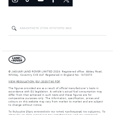
© JAGUAR LAND ROVER LIMITED 2026: Registered office: Abbey Road,
Whitley, Coventry CV3 4LF. Registered in England No: 1672070
VIEW REGULATION (EU) 2020/740 PDF
The figures provided are as a result of official manufacturer's tests in
accordance with EU legislation. A vehicle's actual fuel consumption may
differ from that achieved in such tests and these figures are for
comparative purposes only. The information, specification, prices and
colours on this website may vary from market to market and are subject
to change without notice.
Τα δηλωμένα βάρη αντανακλούν την τυπική προδιαγραφή του οχήματος. Τα
αξεσουάρ και άλλα αντικείμενα που τοποθετούνται μετά την κατασκευή