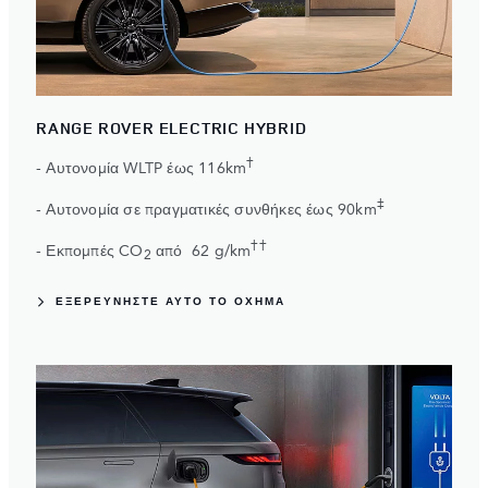
RANGE ROVER ELECTRIC HYBRID
†
- Αυτονομία WLTP έως 116km
‡
- Αυτονομία σε πραγματικές συνθήκες έως 90km
††
- Εκπομπές CO
από 62 g/km
2
ΕΞΕΡΕΥΝΗΣΤΕ ΑΥΤΌ ΤΟ ΟΧΗΜΑ