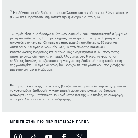
3
Η οδήγηση εκτός δρόμου, η ρυμούλκηση και η χρήση χαμηλών σχέσεων
(Low) θα επηρεάσουν σημαντικά την ηλεκτρική αυτονομία.
†
Οι τιμές είναι αποτέλεσμα επίσημων δοκιμών του κατασκευαστή σύμφωνα
με τη νομοθεσία της Ε.Ε. με πλήρως φορτισμένη μπαταρία. Εξυπηρετούν
σκοπούς σύγκρισης. Οι τιμές σε πραγματικές συνθήκες ενδέχεται να
διαφέρουν. Οι τιμές εκπομπών CO
, κατανάλωσης καυσίμου,
2
κατανάλωσης ενέργειας και αυτονομίας επηρεάζονται από παράγοντες
όπως το στυλ οδήγησης, οι περιβαλλοντικές συνθήκες, το φορτίο, οι
εκδόσεις ζαντών, τα αξεσουάρ, η πραγματική διαδρομή και η κατάσταση
της μπαταρίας. Οι τιμές αυτονομίας βασίζονται στο μοντέλο παραγωγής σε
μία τυποποιημένη διαδρομή.
‡
Οι τιμές ηλεκτρικής αυτονομίας βασίζονται στο μοντέλο παραγωγής και σε
τυποποιημένη διαδρομή. Η πραγματική αυτονομία μπορεί να διαφέρει
ανάλογα με την κατάσταση του οχήματος και της μπαταρίας, τη διαδρομή,
το περιβάλλον και τον τρόπο οδήγησης.
ΜΠΕΙΤΕ ΣΤΗΝ ΠΙΟ ΠΕΡΙΠΕΤΕΙΩΔΗ ΠΑΡΕΑ