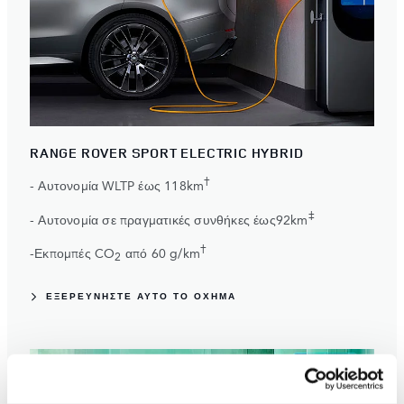
RANGE ROVER SPORT ELECTRIC HYBRID
†
- Αυτονομία WLTP έως 118km
‡
- Αυτονομία σε πραγματικές συνθήκες έως92km
†
-Εκπομπές CO
από 60 g/km
2
ΕΞΕΡΕΥΝΗΣΤΕ ΑΥΤΌ ΤΟ ΟΧΗΜΑ