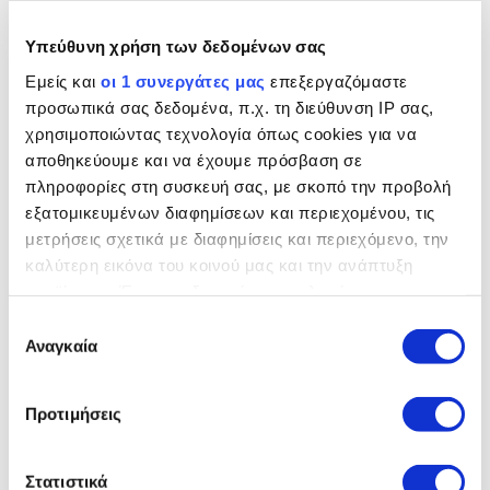
Υπεύθυνη χρήση των δεδομένων σας
Εμείς και
οι 1 συνεργάτες μας
επεξεργαζόμαστε
προσωπικά σας δεδομένα, π.χ. τη διεύθυνση IP σας,
χρησιμοποιώντας τεχνολογία όπως cookies για να
αποθηκεύουμε και να έχουμε πρόσβαση σε
πληροφορίες στη συσκευή σας, με σκοπό την προβολή
RANGE ROVER VELAR ELECTRIC HYBRID
εξατομικευμένων διαφημίσεων και περιεχομένου, τις
μετρήσεις σχετικά με διαφημίσεις και περιεχόμενο, την
†
- Αυτονομία WLTPέως 63km
καλύτερη εικόνα του κοινού μας και την ανάπτυξη
‡
- Αυτονομία σε πραγματικές συνθήκες έως 49km
προϊόντων. Έχετε τη δυνατότητα επιλογής ως προς το
ποιος χρησιμοποιεί τα δεδομένα σας και για ποιους
†
Επιλογή
- Εκπομπές CO
έως 39 g/km
2
σκοπούς.
Αναγκαία
συγκατάθεσης
ΕΞΕΡΕΥΝΗΣΤΕ ΑΥΤΌ ΤΟ ΟΧΗΜΑ
Εάν μας επιτρέπετε, θα θέλαμε επίσης:
Προτιμήσεις
Να συλλέξουμε πληροφορίες σχετικά με τη
γεωγραφική σας τοποθεσία, οι οποίες μπορεί να
είναι ακριβείς σε απόσταση μερικών μέτρων
Στατιστικά