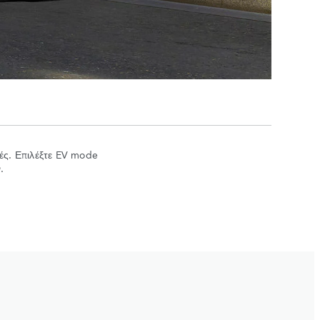
μές. Επιλέξτε EV mode
.