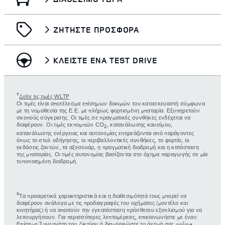
ΖΗΤΗΣΤΕ ΠΡΟΣΦΟΡΑ
ΚΛΕΙΣΤΕ ΕΝΑ TEST DRIVE
†
Δείτε τις τιμές WLTP
Οι τιμές είναι αποτέλεσμα επίσημων δοκιμών του κατασκευαστή σύμφωνα
με τη νομοθεσία της Ε.Ε. με πλήρως φορτισμένη μπαταρία. Εξυπηρετούν
σκοπούς σύγκρισης. Οι τιμές σε πραγματικές συνθήκες ενδέχεται να
διαφέρουν. Οι τιμές εκπομπών CO
, κατανάλωσης καυσίμου,
2
κατανάλωσης ενέργειας και αυτονομίας επηρεάζονται από παράγοντες
όπως το στυλ οδήγησης, οι περιβαλλοντικές συνθήκες, το φορτίο, οι
εκδόσεις ζαντών, τα αξεσουάρ, η πραγματική διαδρομή και η κατάσταση
της μπαταρίας. Οι τιμές αυτονομίας βασίζονται στο όχημα παραγωγής σε μία
τυποποιημένη διαδρομή.
‡
Τα προαιρετικά χαρακτηριστικά και η διαθεσιμότητά τους μπορεί να
διαφέρουν ανάλογα με τις προδιαγραφές του οχήματος (μοντέλο και
κινητήρας) ή να απαιτούν την εγκατάσταση πρόσθετου εξοπλισμού για να
λειτουργήσουν. Για περισσότερες λεπτομέρειες, επικοινωνήστε με έναν
Επίσημο Συνεργάτη του Δικτύου ή διαμορφώστε το όχημά σας online.