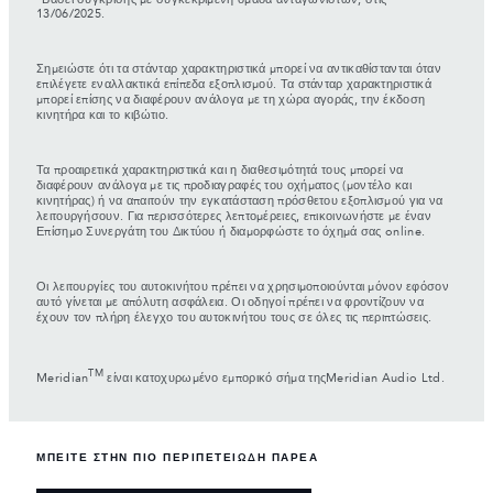
13/06/2025.
Σημειώστε ότι τα στάνταρ χαρακτηριστικά μπορεί να αντικαθίστανται όταν
επιλέγετε εναλλακτικά επίπεδα εξοπλισμού. Τα στάνταρ χαρακτηριστικά
μπορεί επίσης να διαφέρουν ανάλογα με τη χώρα αγοράς, την έκδοση
κινητήρα και το κιβώτιο.
Τα προαιρετικά χαρακτηριστικά και η διαθεσιμότητά τους μπορεί να
διαφέρουν ανάλογα με τις προδιαγραφές του οχήματος (μοντέλο και
κινητήρας) ή να απαιτούν την εγκατάσταση πρόσθετου εξοπλισμού για να
λειτουργήσουν. Για περισσότερες λεπτομέρειες, επικοινωνήστε με έναν
Επίσημο Συνεργάτη του Δικτύου ή διαμορφώστε το όχημά σας online.
Οι λειτουργίες του αυτοκινήτου πρέπει να χρησιμοποιούνται μόνον εφόσον
αυτό γίνεται με απόλυτη ασφάλεια. Οι οδηγοί πρέπει να φροντίζουν να
έχουν τον πλήρη έλεγχο του αυτοκινήτου τους σε όλες τις περιπτώσεις.
TM
Meridian
είναι κατοχυρωμένο εμπορικό σήμα τηςMeridian Audio Ltd.
ΜΠΕΙΤΕ ΣΤΗΝ ΠΙΟ ΠΕΡΙΠΕΤΕΙΩΔΗ ΠΑΡΕΑ