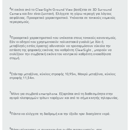
4
Η εικόνα από το ClearSight Ground View βασίζεται σε 3D Surround
Camera και δεν είναι ζωντανή. Ελέγχετε τη γύρω περιοχή για λόγους
ασφάλειας. Προαιρετικό χαρακτηριστικό. Υπόκειται σε τοπικούς νομικούς
περιορισμούς.
5
Προαιρετικό χαρακτηριστικό που υπόκειται στους τοπικούς κανονισμούς.
Εάν οι οδηγοί που χρησιμοποιούν πολυεστιακά γυαλιά (με δύο ή
μεταβλητές εστίες όρασης) αδυνατούν να προσαρμόσουν εύκολα την
εστίαση της ψηφιακής εικόνας του καθρέπτη ClearSight , μπορούν να
επιλέξουν την συμβατική εικόνα του κεντρικού καθρέπτη οποιαδήποτε
στιγμή.
6
Στάνταρ μεταξόνιο, κύκλος στροφής 10,95m, Μακρύ μεταξόνιο, κύκλος
στροφής 11,54m.
7
Μόνο για συμβατά smartphone. Εξαρτάται από τη διαθεσιμότητα στην
αγορά πλατφορμών τρίτων παρόχων και από το σήμα κινητής τηλεφωνίας.
8
Πάντα να ελέγχετε τη διαδρομή και την έξοδο πριν διασχίσετε νερά.
9
Βάσει σύγκρισης με συγκεκριμένη ομάδα ανταγωνιστών, στις