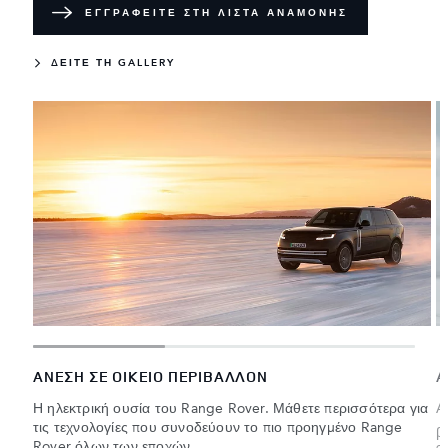
ΕΓΓΡΑΦΕΙΤΕ ΣΤΗ ΛΙΣΤΑ ΑΝΑΜΟΝΗΣ
ΔΕΊΤΕ ΤΗ GALLERY
ΑΝΕΣΗ ΣΕ ΟΙΚΕΙΟ ΠΕΡΙΒΑΛΛΟΝ
Α
Η ηλεκτρική ουσία του Range Rover. Μάθετε περισσότερα για
Α
τις τεχνολογίες που συνοδεύουν το πιο προηγμένο Range
β
Rover όλων των εποχών.