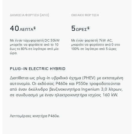
ΔΗΜΟΣΙΑ ΦΟΡΤΙΣΗ (ΑΠΟ)
ΟΙΚΙΑΚΗ ΦΟΡΤΙΣΗ
40
5
§
§
ΛΕΠΤΑ
ΏΡΕΣ
Με έναν ταχυφορτιστή DC 50kW
Με έναν φορτιστή 7kW AC,
μπορείτε να φορτίσετε από το 10
μπορείτε να φορτίσετε από 0 στο
έως το 80% σε λιγότερο από μία
100% σε λιγότερο από 5 ώρες
ώρα.
PLUG-IN ELECTRIC HYBRID
Διατίθεται ως plug-in υβριδικό όχημα (PHEV) με εκτεταμένη
αυτονομία. Οι εκδόσεις P460e και P550e τροφοδοτούνται
από έναν 6κύλινδρο βενζινοκινητήρα Ingenium 3,0 λίτρων,
σε συνδυασμό με έναν ηλεκτροκινητήρα ισχύος 160 kW.
Λεπτομέρειες κινητήρα P460e.