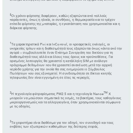
§
Οι χρόνοι φόρτισης διαφέρουν, καθώς εξαρτώνται από πολλούς
παράγοντες, όπως η ηλικία, οι συνθήκες, η θερμοκρασία και το τρέχον
επίπεδο φόρτισης της μπαταρίας, η εγκατάσταση που χρησιμοποιείται και η
διάρκεια φόρτισης.
1
Τα χαρακτηριστικά Pivi και InControl, οι προαιρετικές επιλογές, οι
υπηρεσίες τρίτων και η διαθεσιμότητά τους εξαρτώνται όπως πάντα από την
αγορά – συμβουλευτείτε έναν Επίσημο Συνεργάτη του δικτύου για τη
διαθεσιμότητά τους αλλά και όλους τους όρους και προϋποθέσεις. Για
ορισμένες λειτουργίες θα χρειαστεί η κατάλληλη SIM με ανάλογο
πρόγραμμα δεδομένων που θα χρειαστεί ανανέωση μετά την αρχική
περίοδο χρήσης για την οποία θα σας ενημερώσει ο Σύμβουλος
Πωλήσεων που σας εξυπηρετεί. Η συνδεσιμότητα σε δίκτυο κινητής
τηλεφωνίας δεν είναι εγγυημένη σε όλες τις περιοχές.
2
TM
Η τεχνολογία φιλτραρίσματος PM2.5 και η τεχνολογία Nanoe
X
μπορούν να μειώσουν σημαντικά τις οσμές, τα βακτήρια, τους παθογόνους
μικροοργανισμούς και τα αλλεργιογόνα, όταν χρησιμοποιούνται σύμφωνα
με τις οδηγίες.
3
Τα χειριστήρια είναι διαθέσιμα για τον οδηγό, τον συνοδηγό και τους
επιβάτες των εξωτερικών καθισμάτων της δεύτερης σειράς.