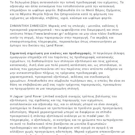
Τα δηλωμένα βάρη αντανακλούν την τυπική προδιαγραφή του οχήματος. Τα
αξεσουάρ και άλλα αντικείμενα που τοποθετούνται μετά την κατασκευή
επηρεάζουν το ωφέλιμο φορτίο. Βεβαιωθείτε ότι το Μικτό Βάρος Οχήματος
και τα Μέγιστα Φορτία Άξονα δεν ξεπερνιούνται κατά τη φόρτωση του
οχήματος με αξεσουάρ, επιβάτες, υγρά, καύσιμα και ωφέλιμο φορτίο.
ΣΗΜΑΝΤΙΚΗ ΣΗΜΕΙΩΣΗ: Μερικές από τις επιλογές - μοντέλα, εκδόσεις ή
προαιρετικά χαρακτηριστικά - που εμφανίζονται στο διαμορφωτή και στον
ιστότοπο https://www.landrover.gr/ ενδέχεται να μην είναι πλέον διαθέσιμα
αυτήν τη στιγμή, λόγω περιορισμών στην παραγωγή. Για ακριβείς και
επικαιροποιημένες πληροφορίες, παρακαλούμε όπως επικοινωνήσετε με
έμπορο του δικτύου της Land Rover.
Σημαντική σημείωση για εικόνες και προδιαγραφές.
Η παγκόσμια έλλειψη
ημιαγωγών επηρεάζει επί του παρόντος τις προδιαγραφές κατασκευής
οχημάτων, τη διαθεσιμότητα των επιλογών εξοπλισμού και τους χρόνους
κατασκευής. Αυτή είναι μια πολύ ρευστή κατάσταση και, ως αποτέλεσμα, οι
εικόνες που χρησιμοποιούνται επί του παρόντος στον ιστότοπο ενδέχεται να
μην αντικατοπτρίζουν πλήρως τις τρέχουσες προδιαγραφές για
χαρακτηριστικά, προαιρετικό εξοπλισμό, εκδόσεις και συνδυασμούς
χρωμάτων. Απευθυνθείτε στο σύμβουλο πωλήσεων σας, ο οποίος θα είναι σε
θέση να επιβεβαιώσει μαζί σας τυχόν τρέχοντες περιορισμούς, προκειμένου
να προχωρήσετε σε μια τεκμηριωμένη επιλογή.
Η Jaguar Land Rover Limited αναζητά συνεχώς τρόπους βελτίωσης του
εξοπλισμού, της σχεδίασης και της παραγωγής των οχημάτων,
ανταλλακτικών και αξεσουάρ της, και οι αλλαγές μπορεί να είναι συνεχείς.
Διατηρούμε το δικαίωμα να τροποποιούμε τα προϊόντα χωρίς προηγούμενη
ειδοποίηση. Μερικά χαρακτηριστικά μπορεί να διαφέρουν σε επίπεδο
προαιρετικού ή στάνταρ εξοπλισμού ανάλογα με το model year. Οι
πληροφορίες, ο εξοπλισμός, οι κινητήρες και τα χρώματα που εμπεριέχονται
σε αυτό το διαδικτυακό τόπο βασίζονται σε μοντέλα Ευρωπαϊκών
προδιαγραφών και ενδέχεται να διαφέρουν από αγορά σε αγορά ή να
αλλάξουν χωρίς προηγούμενη ειδοποίηση. Μερικά οχήματα απεικονίζονται με