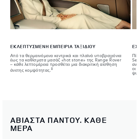
ΕΚΛΕΠΤΥΣΜΕΝΗ ΕΜΠΕΙΡΙΑ ΤΑΞΙΔΙΟΥ
EX
Από τα θερμαινόμενα κεντρικά και πλαϊνά υποβραχιόνια
Πίσ
έως τα καθίσματα μασάζ «hot stone» της Range Rover
Sea
– κάθε λεπτομέρεια προσθέτει μια διακριτική αίσθηση
ανα
οι 
‡
άνετης κομψότητας.
ψυχ
ΑΒΙΑΣΤΑ ΠΑΝΤΟΥ. ΚΑΘΕ
ΜΕΡΑ