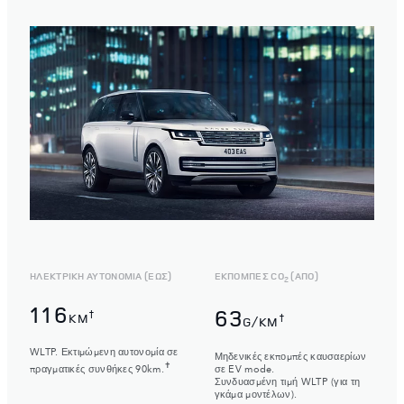
ΗΛΕΚΤΡΙΚΗ ΑΥΤΟΝΟΜΙΑ (ΕΩΣ)
ΕΚΠΟΜΠΕΣ CO
(ΑΠΌ)
2
116
63
†
KM
†
G/KM
WLTP. Εκτιμώμενη αυτονομία σε
Μηδενικές εκπομπές καυσαερίων
✝
σε EV mode.
πραγματικές συνθήκες 90km.
Συνδυασμένη τιμή WLTP (για τη
γκάμα μοντέλων).