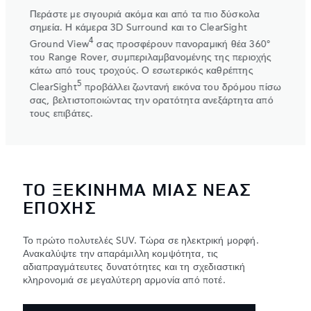
ΟΔ
Περάστε με σιγουριά ακόμα και από τα πιο δύσκολα
ν την
Επιλέ
σημεία. Η κάμερα 3D Surround και το ClearSight
οδήγη
4
Ground View
σας προσφέρουν πανοραμική θέα 360°
ετικό
Respo
του Range Rover, συμπεριλαμβανομένης της περιοχής
και ν
πτικό
κάτω από τους τροχούς. Ο εσωτερικός καθρέπτης
διαφο
τον
5
ClearSight
προβάλλει ζωντανή εικόνα του δρόμου πίσω
εκτός
σας, βελτιστοποιώντας την ορατότητα ανεξάρτητα από
τροχώ
τους επιβάτες.
ΤΟ ΞΕΚΙΝΗΜΑ ΜΙΑΣ ΝΕΑΣ
ΕΠΟΧΗΣ
Το πρώτο πολυτελές SUV. Τώρα σε ηλεκτρική μορφή.
Ανακαλύψτε την απαράμιλλη κομψότητα, τις
αδιαπραγμάτευτες δυνατότητες και τη σχεδιαστική
κληρονομιά σε μεγαλύτερη αρμονία από ποτέ.