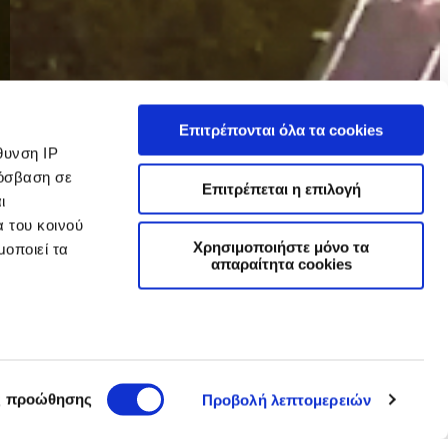
Επιτρέπονται όλα τα cookies
θυνση IP
ρόσβαση σε
Επιτρέπεται η επιλογή
ι
α του κοινού
Χρησιμοποιήστε μόνο τα
μοποιεί τα
απαραίτητα cookies
ρεί να είναι
ιστικά
ς προώθησης
Προβολή λεπτομερειών