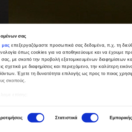
δομένων σας
ς μας
επεξεργαζόμαστε προσωπικά σας δεδομένα, π.χ. τη διεύ
χνολογία όπως cookies για να αποθηκεύουμε και να έχουμε π
 σας, με σκοπό την προβολή εξατομικευμένων διαφημίσεων κα
ις σχετικά με διαφημίσεις και περιεχόμενο, την καλύτερη εικόν
ϊόντων. Έχετε τη δυνατότητα επιλογής ως προς το ποιος χρησι
ους σκοπούς.
έλαμε επίσης:
ορίες σχετικά με τη γεωγραφική σας τοποθεσία, οι οποίες μπο
η μερικών μέτρων
 συσκευή σας σαρώνοντας ενεργά για συγκεκριμένα χαρακτηρ
ροτιμήσεις
Στατιστικά
Εμπορική
α)