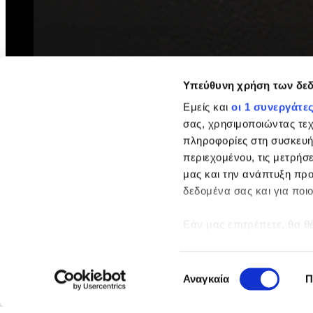
Υπεύθυνη χρήση των δε
Εμείς και
οι 1 συνεργάτε
σας, χρησιμοποιώντας τε
πληροφορίες στη συσκευή
περιεχομένου, τις μετρήσε
μας και την ανάπτυξη προ
δεδομένα σας και για ποι
Εάν μας επιτρέπετε, θα θ
Να συλλέξουμε πληροφ
ακριβείς σε απόστασ
Επιλογή
Να αναγνωρίσουμε τη
Αναγκαία
Π
συγκατάθεσης
(δακτυλικό αποτύπωμ