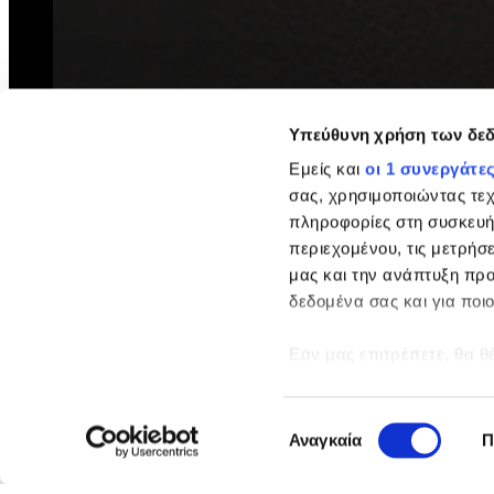
Υπεύθυνη χρήση των δε
Εμείς και
οι 1 συνεργάτε
σας, χρησιμοποιώντας τε
πληροφορίες στη συσκευή
περιεχομένου, τις μετρήσε
μας και την ανάπτυξη προ
δεδομένα σας και για ποι
Εάν μας επιτρέπετε, θα θ
Να συλλέξουμε πληροφ
ακριβείς σε απόστασ
Επιλογή
Να αναγνωρίσουμε τη
Αναγκαία
Π
συγκατάθεσης
(δακτυλικό αποτύπωμ