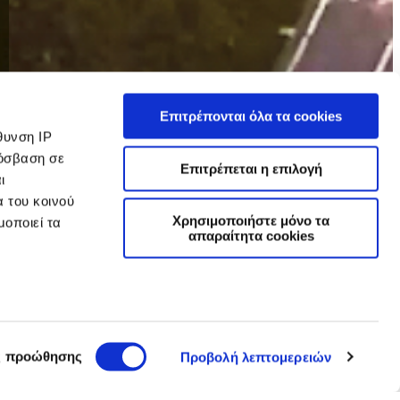
Επιτρέπονται όλα τα cookies
θυνση IP
ρόσβαση σε
Επιτρέπεται η επιλογή
ι
α του κοινού
Χρησιμοποιήστε μόνο τα
μοποιεί τα
απαραίτητα cookies
ρεί να είναι
ιστικά
ς προώθησης
Προβολή λεπτομερειών