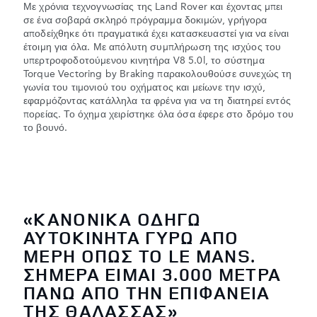
Με χρόνια τεχνογνωσίας της Land Rover και έχοντας μπει
σε ένα σοβαρά σκληρό πρόγραμμα δοκιμών, γρήγορα
αποδείχθηκε ότι πραγματικά έχει κατασκευαστεί για να είναι
έτοιμη για όλα. Με απόλυτη συμπλήρωση της ισχύος του
υπερτροφοδοτούμενου κινητήρα V8 5.0l, το σύστημα
Torque Vectoring by Braking παρακολουθούσε συνεχώς τη
γωνία του τιμονιού του οχήματος και μείωνε την ισχύ,
εφαρμόζοντας κατάλληλα τα φρένα για να τη διατηρεί εντός
πορείας. Το όχημα χειρίστηκε όλα όσα έφερε στο δρόμο του
το βουνό.
«ΚΑΝΟΝΙΚΆ ΟΔΗΓΏ
ΑΥΤΟΚΊΝΗΤΑ ΓΎΡΩ ΑΠΌ
ΜΈΡΗ ΌΠΩΣ ΤΟ LE MANS.
ΣΉΜΕΡΑ ΕΊΜΑΙ 3.000 ΜΈΤΡΑ
ΠΆΝΩ ΑΠΌ ΤΗΝ ΕΠΙΦΆΝΕΙΑ
ΤΗΣ ΘΆΛΑΣΣΑΣ»