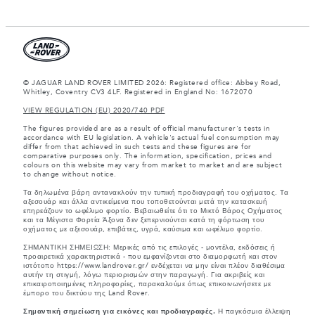
© JAGUAR LAND ROVER LIMITED 2026: Registered office: Abbey Road,
Whitley, Coventry CV3 4LF. Registered in England No: 1672070
VIEW REGULATION (EU) 2020/740 PDF
The figures provided are as a result of official manufacturer's tests in
accordance with EU legislation. A vehicle's actual fuel consumption may
differ from that achieved in such tests and these figures are for
comparative purposes only. The information, specification, prices and
colours on this website may vary from market to market and are subject
to change without notice.
Τα δηλωμένα βάρη αντανακλούν την τυπική προδιαγραφή του οχήματος. Τα
αξεσουάρ και άλλα αντικείμενα που τοποθετούνται μετά την κατασκευή
επηρεάζουν το ωφέλιμο φορτίο. Βεβαιωθείτε ότι το Μικτό Βάρος Οχήματος
και τα Μέγιστα Φορτία Άξονα δεν ξεπερνιούνται κατά τη φόρτωση του
οχήματος με αξεσουάρ, επιβάτες, υγρά, καύσιμα και ωφέλιμο φορτίο.
ΣΗΜΑΝΤΙΚΗ ΣΗΜΕΙΩΣΗ: Μερικές από τις επιλογές - μοντέλα, εκδόσεις ή
προαιρετικά χαρακτηριστικά - που εμφανίζονται στο διαμορφωτή και στον
ιστότοπο https://www.landrover.gr/ ενδέχεται να μην είναι πλέον διαθέσιμα
αυτήν τη στιγμή, λόγω περιορισμών στην παραγωγή. Για ακριβείς και
επικαιροποιημένες πληροφορίες, παρακαλούμε όπως επικοινωνήσετε με
έμπορο του δικτύου της Land Rover.
Σημαντική σημείωση για εικόνες και προδιαγραφές.
Η παγκόσμια έλλειψη