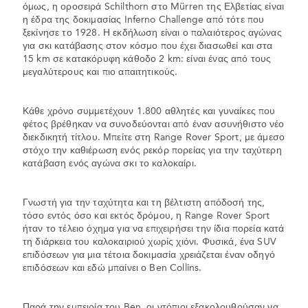
όμως, η οροσειρά Schilthorn στο Mürren της Ελβετίας είναι
η έδρα της δοκιμασίας Inferno Challenge από τότε που
ξεκίνησε το 1928. Η εκδήλωση είναι ο παλαιότερος αγώνας
για σκι κατάβασης στον κόσμο που έχει διασωθεί και στα
15 km σε κατακόρυφη κάθοδο 2 km: είναι ένας από τους
μεγαλύτερους και πιο απαιτητικούς.
Κάθε χρόνο συμμετέχουν 1.800 αθλητές και γυναίκες που
φέτος βρέθηκαν να συνοδεύονται από έναν ασυνήθιστο νέο
διεκδικητή τίτλου. Μπείτε στη Range Rover Sport, με άμεσο
στόχο την καθιέρωση ενός ρεκόρ πορείας για την ταχύτερη
κατάβαση ενός αγώνα σκι το καλοκαίρι.
Γνωστή για την ταχύτητα και τη βέλτιστη απόδοσή της,
τόσο εντός όσο και εκτός δρόμου, η Range Rover Sport
ήταν το τέλειο όχημα για να επιχειρήσει την ίδια πορεία κατά
τη διάρκεια του καλοκαιριού χωρίς χιόνι. Φυσικά, ένα SUV
επιδόσεων για μια τέτοια δοκιμασία χρειάζεται έναν οδηγό
επιδόσεων και εδώ μπαίνει ο Ben Collins.
Παρά την εμπειρία του Ben, οι ντόπιοι εξακολουθούσαν να