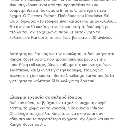
είναι συγκλονισμένοι από την προσπάθειά του να
αναμετρηθεί στη δοκιμασία Inferno Challenge σε ένα
όχημα. Ο Cleeves Palmer, Πρόεδρος του Kandahar Ski
Club, δήλωσε: «Το έδαφος είναι κατάστικτο με ογκόλιθους.
Θα ήταν πολύ καλύτερα να έκανα αυτή τη διαδρομή με
πέδιλα του σκι το χειμώνα, παρά με αυτοκίνητο το
καλοκαίρι!» Και αυτό, το είπε ένας βετεράνος 30 αγώνων.
Απτόητος και έτοιμος για την πρόκληση, ο Ben μπήκε στη
Range Rover Sport, που τροποποιήθηκε μόνο με την
προσθήκη roll cage, ζώνης καθίσματος και ενισχυμένων
ελαστικών, και ξεκίνησε για την κορυφή, έτοιμος να
ξεκινήσει τη δοκιμασία Inferno Challenge και να αποδείξει
γιατί ήταν το καλύτερο SUV 4x4 για τη δουλειά.
Ελαφριά εργασία σε σκληρό έδαφος
Από τον πάγο, τα βράχια και το χαλίκι, μέχρι την υγρή
λάσπη, το χώμα και το γρασίδι, η δοκιμασία Inferno
Challenge τα είχε όλα. Και μπορεί να ακούγεται σαν
αδύνατο για τα περισσότερα οχήματα, όχι όμως και για τη
Range Rover Sport.