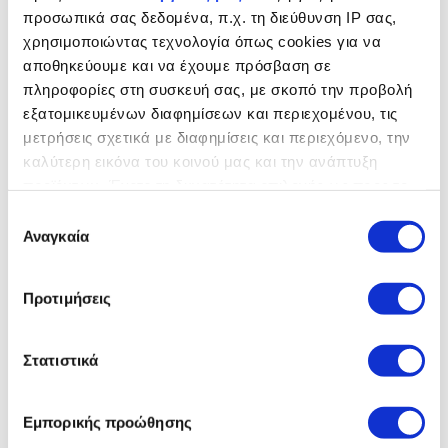
προσωπικά σας δεδομένα, π.χ. τη διεύθυνση IP σας,
χρησιμοποιώντας τεχνολογία όπως cookies για να
αποθηκεύουμε και να έχουμε πρόσβαση σε
πληροφορίες στη συσκευή σας, με σκοπό την προβολή
εξατομικευμένων διαφημίσεων και περιεχομένου, τις
μετρήσεις σχετικά με διαφημίσεις και περιεχόμενο, την
καλύτερη εικόνα του κοινού μας και την ανάπτυξη
προϊόντων. Έχετε τη δυνατότητα επιλογής ως προς το
ποιος χρησιμοποιεί τα δεδομένα σας και για ποιους
Επιλογή
σκοπούς.
Αναγκαία
συγκατάθεσης
Εάν μας επιτρέπετε, θα θέλαμε επίσης:
Προτιμήσεις
Να συλλέξουμε πληροφορίες σχετικά με τη
γεωγραφική σας τοποθεσία, οι οποίες μπορεί να
είναι ακριβείς σε απόσταση μερικών μέτρων
Το Range Rover Sport έχει σχεδιαστεί και κατασκευάζεται
Στατιστικά
θέτοντας νέα επίπεδα
Να αναγνωρίσουμε τη συσκευή σας σαρώνοντας
ενεργά για συγκεκριμένα χαρακτηριστικά
Εμπορικής προώθησης
(δακτυλικό αποτύπωμα)