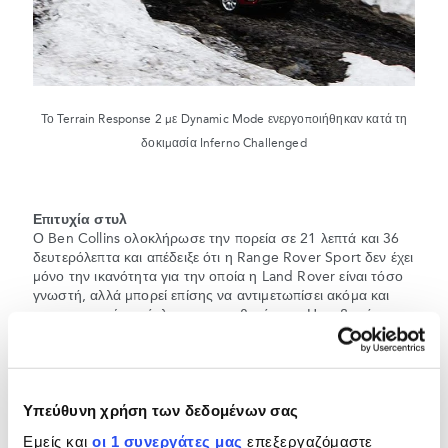
Το Terrain Response 2 με Dynamic Mode ενεργοποιήθηκαν κατά τη
δοκιμασία Inferno Challenged
Επιτυχία στυλ
Ο Ben Collins ολοκλήρωσε την πορεία σε 21 λεπτά και 36
δευτερόλεπτα και απέδειξε ότι η Range Rover Sport δεν έχει
μόνο την ικανότητα για την οποία η Land Rover είναι τόσο
γνωστή, αλλά μπορεί επίσης να αντιμετωπίσει ακόμα και
την πιο ακραία πρόκληση με σταθερότητα. Η στιβαρή
παρουσία του σχεδιασμού του οχήματος σημαίνει ότι είχε
μια εντυπωσιακή σιλουέτα κατά τη διάρκεια της πρόκλησης
και χάρη στο πολυτελές εσωτερικό, ο Ben πέτυχε το στόχο
του με το πραγματικό στυλ της Range Rover.
Υπεύθυνη χρήση των δεδομένων σας
Αναζήτηση #DrivenChallenges για να εξερευνήσετε
Εμείς και
οι 1 συνεργάτες μας
επεξεργαζόμαστε
περισσότερα σχετικά με τη δοκιμασία.