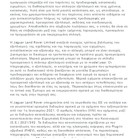
ημιαγωγών επηρεάζει επί του παρόντος τις προδιαγραφές κατασκευής
οχημάτων, τη διαθεσιμότητα των επιλογών εξοπλισμού και τους χρόνους
κατασκευής. Αυτή είναι μια πολύ ρευστή κατάσταση και, ως αποτέλεσμα, οι
εικόνες που χρησιμοποιούνται επί του παρόντος στον ιστότοπο ενδέχεται να
μην αντικατοπτρίζουν πλήρως τις τρέχουσες προδιαγραφές για
χαρακτηριστικά, προαιρετικό εξοπλισμό, εκδόσεις και συνδυασμούς
χρωμάτων. Απευθυνθείτε στο σύμβουλο πωλήσεων σας, ο οποίος θα είναι σε
θέση να επιβεβαιώσει μαζί σας τυχόν τρέχοντες περιορισμούς, προκειμένου
να προχωρήσετε σε μια τεκμηριωμένη επιλογή.
Η Jaguar Land Rover Limited αναζητά συνεχώς τρόπους βελτίωσης του
εξοπλισμού, της σχεδίασης και της παραγωγής των οχημάτων,
ανταλλακτικών και αξεσουάρ της, και οι αλλαγές μπορεί να είναι συνεχείς.
Διατηρούμε το δικαίωμα να τροποποιούμε τα προϊόντα χωρίς προηγούμενη
ειδοποίηση. Μερικά χαρακτηριστικά μπορεί να διαφέρουν σε επίπεδο
προαιρετικού ή στάνταρ εξοπλισμού ανάλογα με το model year. Οι
πληροφορίες, ο εξοπλισμός, οι κινητήρες και τα χρώματα που εμπεριέχονται
σε αυτό το διαδικτυακό τόπο βασίζονται σε μοντέλα Ευρωπαϊκών
προδιαγραφών και ενδέχεται να διαφέρουν από αγορά σε αγορά ή να
αλλάξουν χωρίς προηγούμενη ειδοποίηση. Μερικά οχήματα απεικονίζονται με
προαιρετικό εξοπλισμό και με αξεσουάρ εκ των υστέρων τοποθέτησης που
ίσως δεν διατίθενται σε όλες τις αγορές. Παρακαλούμε όπως επικοινωνείτε με
το τοπικό σας Έμπορο για να ενημερώνεστε σχετικά με την διαθεσιμότητα
και τις τιμές στην περιοχή σας.
Η Jaguar Land Rover υποχρεούται από τη νομοθεσία της ΕΕ να συλλέγει και
να γνωστοποιεί ορισμένα δεδομένα σχετικά με τα οχήματα που ταξινομούνται
από την 1η Ιανουαρίου 2021. Ο αριθμός πλαισίου (VIN) του οχήματος μαζί
με τα δεδομένα κατανάλωσης καυσίμου και ενέργειας πρέπει να
κοινοποιούνται στην Ευρωπαϊκή Επιτροπή στο πλαίσιο του Κανονισμού
(Ε.Ε.) 2021/392. Τα δεδομένα που κοινοποιούνται σχετίζονται με την
κατανάλωση του καυσίμου, αλλά και της ηλεκτρικής ενέργειας στα Plug-In
υβριδικά (PHEV), καθώς και τη διανυθείσα απόσταση. Για περισσότερες
πληροφορίες παρακαλούμε ανατρέξτε στον κανονισμό που έχει δημοσιευτεί