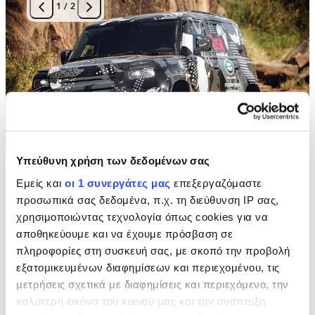
1
/
2
Υπεύθυνη χρήση των δεδομένων σας
Εμείς και
οι 1 συνεργάτες μας
επεξεργαζόμαστε
Κατασκευασμένο για να ανταποκρίνεται στις προκλήσεις
προσωπικά σας δεδομένα, π.χ. τη διεύθυνση IP σας,
της προστασίας της άγριας ζωής, το Defender του Borana
Conservancy διαθέτει ενσωματωμένη υπερυψωμένη
χρησιμοποιώντας τεχνολογία όπως cookies για να
εισαγωγή αέρα και διακριτική βαφή καμουφλάζ για να
αποθηκεύουμε και να έχουμε πρόσβαση σε
διασχίζει ποτάμια και να ρυμουλκεί βαριά φορτία ομαλά και
πληροφορίες στη συσκευή σας, με σκοπό την προβολή
διακριτικά. Βοηθώντας στην παρατήρηση και τον εντοπισμό
εξατομικευμένων διαφημίσεων και περιεχομένου, τις
των αγελών λιονταριών μέσα στο καταφύγιο, έπαιξε
καθοριστικό ρόλο στην αντικατάσταση ενός ελαττωματικού
μετρήσεις σχετικά με διαφημίσεις και περιεχόμενο, την
περιλαίμιου εντοπισμού ενός αρσενικού λιονταριού -
καλύτερη εικόνα του κοινού μας και την ανάπτυξη
προστατεύοντας τον φύλακα, ενώ αυτός νάρκωνε το ζώο