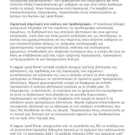
προαιρετικά χαρακτηριστικά - που εμφανίζονται στο διαμορφωτή και στον
ιστότοπο https://www.landrover.gr/ ενδέχεται να μην είναι πλέον διαθέσιμα
αυτήν τη στιγμή, λόγω περιορισμών στην παραγωγή. Για ακριβείς και
επικαιροποιημένες πληροφορίες, παρακαλούμε όπως επικοινωνήσετε με
έμπορο του δικτύου της Land Rover.
Σημαντική σημείωση για εικόνες και προδιαγραφές.
Η παγκόσμια έλλειψη
ημιαγωγών επηρεάζει επί του παρόντος τις προδιαγραφές κατασκευής
οχημάτων, τη διαθεσιμότητα των επιλογών εξοπλισμού και τους χρόνους
κατασκευής. Αυτή είναι μια πολύ ρευστή κατάσταση και, ως αποτέλεσμα, οι
εικόνες που χρησιμοποιούνται επί του παρόντος στον ιστότοπο ενδέχεται να
μην αντικατοπτρίζουν πλήρως τις τρέχουσες προδιαγραφές για
χαρακτηριστικά, προαιρετικό εξοπλισμό, εκδόσεις και συνδυασμούς
χρωμάτων. Απευθυνθείτε στο σύμβουλο πωλήσεων σας, ο οποίος θα είναι σε
θέση να επιβεβαιώσει μαζί σας τυχόν τρέχοντες περιορισμούς, προκειμένου
να προχωρήσετε σε μια τεκμηριωμένη επιλογή.
Η Jaguar Land Rover Limited αναζητά συνεχώς τρόπους βελτίωσης του
εξοπλισμού, της σχεδίασης και της παραγωγής των οχημάτων,
ανταλλακτικών και αξεσουάρ της, και οι αλλαγές μπορεί να είναι συνεχείς.
Διατηρούμε το δικαίωμα να τροποποιούμε τα προϊόντα χωρίς προηγούμενη
ειδοποίηση. Μερικά χαρακτηριστικά μπορεί να διαφέρουν σε επίπεδο
προαιρετικού ή στάνταρ εξοπλισμού ανάλογα με το model year. Οι
πληροφορίες, ο εξοπλισμός, οι κινητήρες και τα χρώματα που εμπεριέχονται
σε αυτό το διαδικτυακό τόπο βασίζονται σε μοντέλα Ευρωπαϊκών
προδιαγραφών και ενδέχεται να διαφέρουν από αγορά σε αγορά ή να
αλλάξουν χωρίς προηγούμενη ειδοποίηση. Μερικά οχήματα απεικονίζονται με
προαιρετικό εξοπλισμό και με αξεσουάρ εκ των υστέρων τοποθέτησης που
ίσως δεν διατίθενται σε όλες τις αγορές. Παρακαλούμε όπως επικοινωνείτε με
το τοπικό σας Έμπορο για να ενημερώνεστε σχετικά με την διαθεσιμότητα
και τις τιμές στην περιοχή σας.
Η Jaguar Land Rover υποχρεούται από τη νομοθεσία της ΕΕ να συλλέγει και
να γνωστοποιεί ορισμένα δεδομένα σχετικά με τα οχήματα που ταξινομούνται
από την 1η Ιανουαρίου 2021. Ο αριθμός πλαισίου (VIN) του οχήματος μαζί