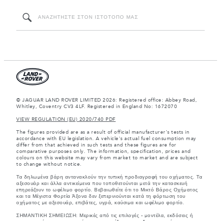
© JAGUAR LAND ROVER LIMITED 2026: Registered office: Abbey Road,
Whitley, Coventry CV3 4LF. Registered in England No: 1672070
VIEW REGULATION (EU) 2020/740 PDF
The figures provided are as a result of official manufacturer's tests in
accordance with EU legislation. A vehicle's actual fuel consumption may
differ from that achieved in such tests and these figures are for
comparative purposes only. The information, specification, prices and
colours on this website may vary from market to market and are subject
to change without notice.
Τα δηλωμένα βάρη αντανακλούν την τυπική προδιαγραφή του οχήματος. Τα
αξεσουάρ και άλλα αντικείμενα που τοποθετούνται μετά την κατασκευή
επηρεάζουν το ωφέλιμο φορτίο. Βεβαιωθείτε ότι το Μικτό Βάρος Οχήματος
και τα Μέγιστα Φορτία Άξονα δεν ξεπερνιούνται κατά τη φόρτωση του
οχήματος με αξεσουάρ, επιβάτες, υγρά, καύσιμα και ωφέλιμο φορτίο.
ΣΗΜΑΝΤΙΚΗ ΣΗΜΕΙΩΣΗ: Μερικές από τις επιλογές - μοντέλα, εκδόσεις ή