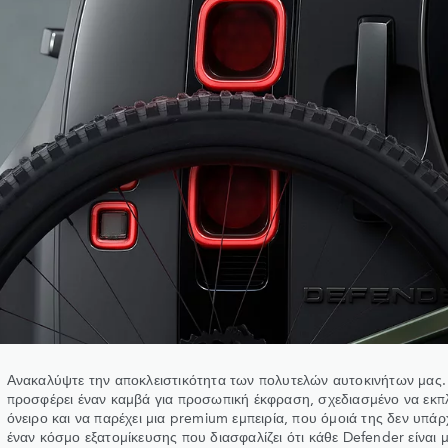
Ανακαλύψτε την αποκλειστικότητα των πολυτελών αυτοκινήτων μας.
προσφέρει έναν καμβά για προσωπική έκφραση, σχεδιασμένο να εκπ
όνειρο και να παρέχει μια premium εμπειρία, που όμοιά της δεν υπάρ
έναν κόσμο εξατομίκευσης που διασφαλίζει ότι κάθε Defender είναι μ