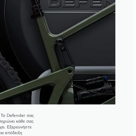
 Το Defender σας
ληρώνει κάθε σας
χει. Εξερευνήστε
ια απόδειξη