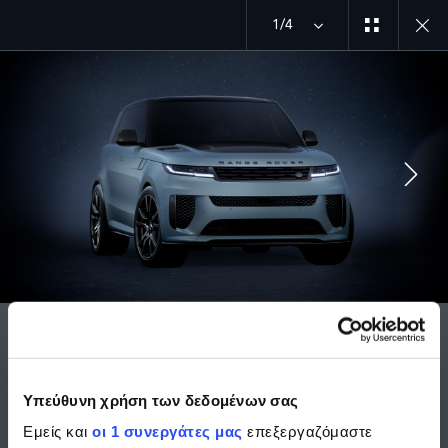
1/4
MENU
EXPLORE SV
CELESTIAL EDITION
ΜΠΕΙΤΕ ΣΤΗΝ ΠΙΟ ΠΕΡΙΠΕΤΕΙΩΔΗ ΠΑΡΕΑ
CELESTIAL COLLECTION
Υπεύθυνη χρήση των δεδομένων σας
Vega. Μία από τις πέντε αποκλειστικές εκδόσεις,
εμπνευσμένες από τα ουράνια σώματα και τη μυθολογία.
Εμείς και
οι 1 συνεργάτες μας
επεξεργαζόμαστε