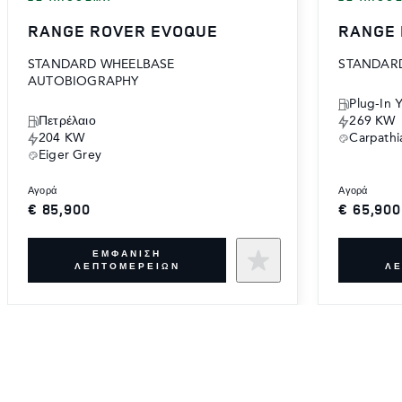
RANGE ROVER EVOQUE
RANGE
STANDARD WHEELBASE
STANDARD
AUTOBIOGRAPHY
Plug-In 
Πετρέλαιο
269 KW
204 KW
Carpathi
Eiger Grey
αγορά
αγορά
€ 85,900
€ 65,900
ΕΜΦΆΝΙΣΗ
ΛΕΠΤΟΜΕΡΕΙΏΝ
Λ