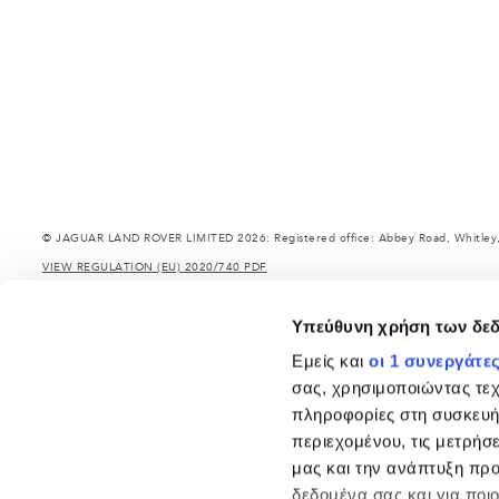
© JAGUAR LAND ROVER LIMITED 2026: Registered office: Abbey Road, Whitley,
VIEW REGULATION (EU) 2020/740 PDF
The figures provided are as a result of official manufacturer's tests in accordan
information, specification, prices and colours on this website may vary from ma
Υπεύθυνη χρήση των δε
Τα δηλωμένα βάρη αντανακλούν την τυπική προδιαγραφή του οχήματος. Τα αξεσουά
ξεπερνιούνται κατά τη φόρτωση του οχήματος με αξεσουάρ, επιβάτες, υγρά, καύσιμ
Εμείς και
οι 1 συνεργάτε
ΣΗΜΑΝΤΙΚΗ ΣΗΜΕΙΩΣΗ: Μερικές από τις επιλογές - μοντέλα, εκδόσεις ή προαιρετικά
σας, χρησιμοποιώντας τε
περιορισμών στην παραγωγή. Για ακριβείς και επικαιροποιημένες πληροφορίες, π
πληροφορίες στη συσκευή
Σημαντική σημείωση για εικόνες και προδιαγραφές.
Η παγκόσμια έλλειψη ημιαγ
περιεχομένου, τις μετρήσε
ρευστή κατάσταση και, ως αποτέλεσμα, οι εικόνες που χρησιμοποιούνται επί του π
χρωμάτων. Απευθυνθείτε στο σύμβουλο πωλήσεων σας, ο οποίος θα είναι σε θέση ν
μας και την ανάπτυξη προ
Η Jaguar Land Rover Limited αναζητά συνεχώς τρόπους βελτίωσης του εξοπλισμού,
δεδομένα σας και για ποι