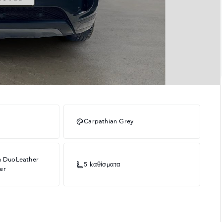
Carpathian Grey
th DuoLeather
5 kαθίσματα
er