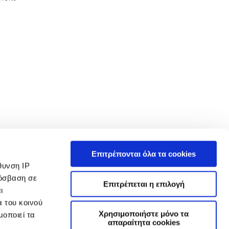
 in such tests and these figures are for comparative purposes only. The
Επιτρέπονται όλα τα cookies
ρτίο. Βεβαιωθείτε ότι το Μικτό Βάρος Οχήματος και τα Μέγιστα Φορτία Άξονα δεν
θυνση IP
over.gr/ ενδέχεται να μην είναι πλέον διαθέσιμα αυτήν τη στιγμή, λόγω
ρόσβαση σε
Επιτρέπεται η επιλογή
ι
τα των επιλογών εξοπλισμού και τους χρόνους κατασκευής. Αυτή είναι μια πολύ
α του κοινού
αφές για χαρακτηριστικά, προαιρετικό εξοπλισμό, εκδόσεις και συνδυασμούς
μια τεκμηριωμένη επιλογή.
Χρησιμοποιήστε μόνο τα
μοποιεί τα
απαραίτητα cookies
 αλλαγές μπορεί να είναι συνεχείς. Διατηρούμε το δικαίωμα να τροποποιούμε τα