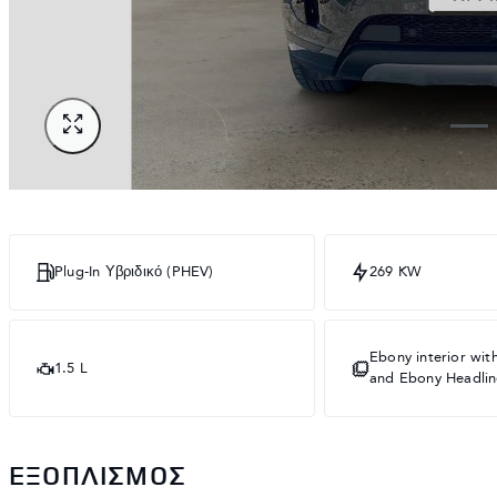
Plug-In Υβριδικό (PHEV)
269 KW
Ebony interior wi
1.5 L
and Ebony Headlin
ΕΞΟΠΛΙΣΜΌΣ