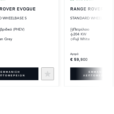
 ROVER EVOQUE
RANGE ROVER EV
 WHEELBASE S
STANDARD WHEELBASE 
Υβριδικό (PHEV)
Πετρέλαιο
204 KW
an Grey
Fuji White
αγορά
€ 59,900
ΕΜΦΆΝΙΣΗ
ΕΜΦΆΝΙΣΗ
ΕΠΤΟΜΕΡΕΙΏΝ
ΛΕΠΤΟΜΕΡΕΙΏΝ