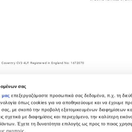
 Coventry CV3 4LF. Registered in England No: 1672070
ce with EU legislation. A vehicle's actual fuel consumption may differ from that achieved
rket to market and are subject to change without notice.
δομένων σας
ρ και άλλα αντικείμενα που τοποθετούνται μετά την κατασκευή επηρεάζουν το ωφέλιμο φο
α και ωφέλιμο φορτίο.
ς μας
επεξεργαζόμαστε προσωπικά σας δεδομένα, π.χ. τη διεύ
 χαρακτηριστικά - που εμφανίζονται στο διαμορφωτή και στον ιστότοπο https://www.landr
χνολογία όπως cookies για να αποθηκεύουμε και να έχουμε π
αρακαλούμε όπως επικοινωνήσετε με έμπορο του δικτύου της Land Rover.
 σας, με σκοπό την προβολή εξατομικευμένων διαφημίσεων κα
ωγών επηρεάζει επί του παρόντος τις προδιαγραφές κατασκευής οχημάτων, τη διαθεσιμότη
ις σχετικά με διαφημίσεις και περιεχόμενο, την καλύτερη εικόν
αρόντος στον ιστότοπο ενδέχεται να μην αντικατοπτρίζουν πλήρως τις τρέχουσες προδιαγρ
α επιβεβαιώσει μαζί σας τυχόν τρέχοντες περιορισμούς, προκειμένου να προχωρήσετε σε 
ϊόντων. Έχετε τη δυνατότητα επιλογής ως προς το ποιος χρησι
 της σχεδίασης και της παραγωγής των οχημάτων, ανταλλακτικών και αξεσουάρ της, και οι
ους σκοπούς.