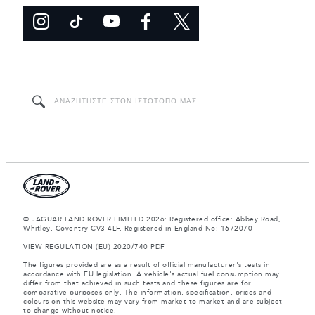
© JAGUAR LAND ROVER LIMITED 2026: Registered office: Abbey Road,
Whitley, Coventry CV3 4LF. Registered in England No: 1672070
VIEW REGULATION (EU) 2020/740 PDF
The figures provided are as a result of official manufacturer's tests in
accordance with EU legislation. A vehicle's actual fuel consumption may
differ from that achieved in such tests and these figures are for
comparative purposes only. The information, specification, prices and
colours on this website may vary from market to market and are subject
to change without notice.