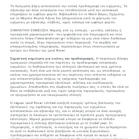
Τα δηλωμένα βάρη αντανακλούν την τυπική προδιαγραφή του οχήματος. Τα
αξεσουάρ και άλλα αντικείμενα που τοποθετούνται μετά την κατασκευή
επηρεάζουν το ωφέλιμο φορτίο. Βεβαιωθείτε ότι το Μικτό Βάρος Οχήματος
και τα Μέγιστα Φορτία Άξονα δεν ξεπερνιούνται κατά τη φόρτωση του
οχήματος με αξεσουάρ, επιβάτες, υγρά, καύσιμα και ωφέλιμο φορτίο.
ΣΗΜΑΝΤΙΚΗ ΣΗΜΕΙΩΣΗ: Μερικές από τις επιλογές - μοντέλα, εκδόσεις ή
προαιρετικά χαρακτηριστικά - που εμφανίζονται στο διαμορφωτή και στον
ιστότοπο https://www.landrover.gr/ ενδέχεται να μην είναι πλέον διαθέσιμα
αυτήν τη στιγμή, λόγω περιορισμών στην παραγωγή. Για ακριβείς και
επικαιροποιημένες πληροφορίες, παρακαλούμε όπως επικοινωνήσετε με
έμπορο του δικτύου της Land Rover.
Σημαντική σημείωση για εικόνες και προδιαγραφές.
Η παγκόσμια έλλειψη
ημιαγωγών επηρεάζει επί του παρόντος τις προδιαγραφές κατασκευής
οχημάτων, τη διαθεσιμότητα των επιλογών εξοπλισμού και τους χρόνους
κατασκευής. Αυτή είναι μια πολύ ρευστή κατάσταση και, ως αποτέλεσμα, οι
εικόνες που χρησιμοποιούνται επί του παρόντος στον ιστότοπο ενδέχεται να
μην αντικατοπτρίζουν πλήρως τις τρέχουσες προδιαγραφές για
χαρακτηριστικά, προαιρετικό εξοπλισμό, εκδόσεις και συνδυασμούς
χρωμάτων. Απευθυνθείτε στο σύμβουλο πωλήσεων σας, ο οποίος θα είναι σε
θέση να επιβεβαιώσει μαζί σας τυχόν τρέχοντες περιορισμούς, προκειμένου
να προχωρήσετε σε μια τεκμηριωμένη επιλογή.
Η Jaguar Land Rover Limited αναζητά συνεχώς τρόπους βελτίωσης του
εξοπλισμού, της σχεδίασης και της παραγωγής των οχημάτων,
ανταλλακτικών και αξεσουάρ της, και οι αλλαγές μπορεί να είναι συνεχείς.
Διατηρούμε το δικαίωμα να τροποποιούμε τα προϊόντα χωρίς προηγούμενη
ειδοποίηση. Μερικά χαρακτηριστικά μπορεί να διαφέρουν σε επίπεδο
προαιρετικού ή στάνταρ εξοπλισμού ανάλογα με το model year. Οι
πληροφορίες, ο εξοπλισμός, οι κινητήρες και τα χρώματα που εμπεριέχονται
σε αυτό το διαδικτυακό τόπο βασίζονται σε μοντέλα Ευρωπαϊκών
προδιαγραφών και ενδέχεται να διαφέρουν από αγορά σε αγορά ή να