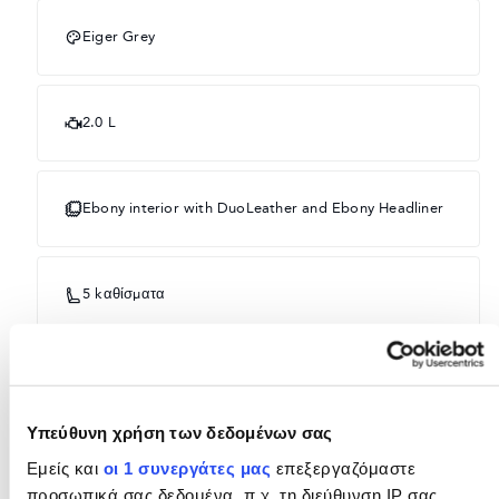
Eiger Grey
2.0 L
Ebony interior with DuoLeather and Ebony Headliner
5 kαθίσματα
ΕΞΟΠΛΙΣΜΌΣ
Υπεύθυνη χρήση των δεδομένων σας
Προαιρετικό
Εμείς και
οι 1 συνεργάτες μας
επεξεργαζόμαστε
προσωπικά σας δεδομένα, π.χ. τη διεύθυνση IP σας,
Στάνταρ