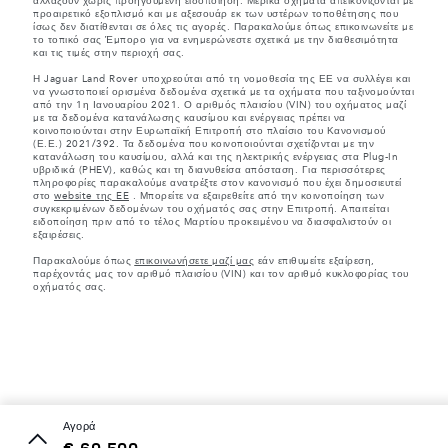
αλλάξουν χωρίς προηγούμενη ειδοποίηση. Μερικά οχήματα απεικονίζονται με
προαιρετικό εξοπλισμό και με αξεσουάρ εκ των υστέρων τοποθέτησης που
ίσως δεν διατίθενται σε όλες τις αγορές. Παρακαλούμε όπως επικοινωνείτε με
το τοπικό σας Έμπορο για να ενημερώνεστε σχετικά με την διαθεσιμότητα
και τις τιμές στην περιοχή σας.
Η Jaguar Land Rover υποχρεούται από τη νομοθεσία της ΕΕ να συλλέγει και
να γνωστοποιεί ορισμένα δεδομένα σχετικά με τα οχήματα που ταξινομούνται
από την 1η Ιανουαρίου 2021. Ο αριθμός πλαισίου (VIN) του οχήματος μαζί
με τα δεδομένα κατανάλωσης καυσίμου και ενέργειας πρέπει να
κοινοποιούνται στην Ευρωπαϊκή Επιτροπή στο πλαίσιο του Κανονισμού
(Ε.Ε.) 2021/392. Τα δεδομένα που κοινοποιούνται σχετίζονται με την
κατανάλωση του καυσίμου, αλλά και της ηλεκτρικής ενέργειας στα Plug-In
υβριδικά (PHEV), καθώς και τη διανυθείσα απόσταση. Για περισσότερες
πληροφορίες παρακαλούμε ανατρέξτε στον κανονισμό που έχει δημοσιευτεί
στο
website της EE
. Μπορείτε να εξαιρεθείτε από την κοινοποίηση των
συγκεκριμένων δεδομένων του οχήματός σας στην Επιτροπή. Απαιτείται
ειδοποίηση πριν από το τέλος Μαρτίου προκειμένου να διασφαλιστούν οι
εξαιρέσεις.
Παρακαλούμε όπως
επικοινωνήσετε μαζί μας
εάν επιθυμείτε εξαίρεση,
παρέχοντάς μας τον αριθμό πλαισίου (VIN) και τον αριθμό κυκλοφορίας του
οχήματός σας.
αγορά