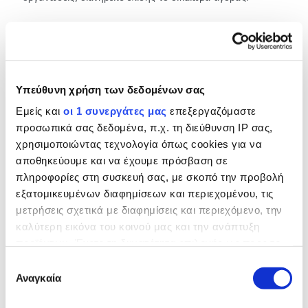
ΑΛΛΑ ΔΙΠΛΩΜΑΤΙΚΑ ΣΩΜΑΤΑ ΠΟΥ
ΕΓΚΡΙΝΟΝΤΑΙ
Υπεύθυνη χρήση των δεδομένων σας
Διεθνώς συντονισμένοι οργανισμοί
Εμείς και
οι 1 συνεργάτες μας
επεξεργαζόμαστε
προσωπικά σας δεδομένα, π.χ. τη διεύθυνση IP σας,
- Οργανισμός Βορειοατλαντικού Συμφώνου (NATO)
χρησιμοποιώντας τεχνολογία όπως cookies για να
- Οργανισμός Οικονομικής Συνεργασίας και Ανάπτυξης
αποθηκεύουμε και να έχουμε πρόσβαση σε
(ΟΟΣΑ)
πληροφορίες στη συσκευή σας, με σκοπό την προβολή
- Ευρωπαϊκός Οργανισμός Διαστήματος (ΕΟΔ)
εξατομικευμένων διαφημίσεων και περιεχομένου, τις
- Δυτικοευρωπαϊκή Ένωση (ΔΕΕ)
- Συμβούλιο της Ευρώπης
μετρήσεις σχετικά με διαφημίσεις και περιεχόμενο, την
καλύτερη εικόνα του κοινού μας και την ανάπτυξη
προϊόντων. Έχετε τη δυνατότητα επιλογής ως προς το
Άλλοι διεθνείς οργανισμοί
ποιος χρησιμοποιεί τα δεδομένα σας και για ποιους
Επιλογή
σκοπούς.
Αναγκαία
συγκατάθεσης
- Ευρωπαϊκός Οργανισμός Πυρηνικών Ερευνών (CERN)
- Interpol Οργανισμός για την Ασφάλεια και τη Συνεργασία