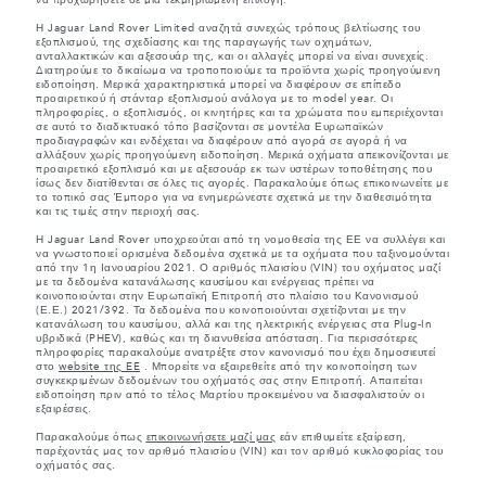
να προχωρήσετε σε μια τεκμηριωμένη επιλογή.
Η Jaguar Land Rover Limited αναζητά συνεχώς τρόπους βελτίωσης του
εξοπλισμού, της σχεδίασης και της παραγωγής των οχημάτων,
ανταλλακτικών και αξεσουάρ της, και οι αλλαγές μπορεί να είναι συνεχείς.
Διατηρούμε το δικαίωμα να τροποποιούμε τα προϊόντα χωρίς προηγούμενη
ειδοποίηση. Μερικά χαρακτηριστικά μπορεί να διαφέρουν σε επίπεδο
προαιρετικού ή στάνταρ εξοπλισμού ανάλογα με το model year. Οι
πληροφορίες, ο εξοπλισμός, οι κινητήρες και τα χρώματα που εμπεριέχονται
σε αυτό το διαδικτυακό τόπο βασίζονται σε μοντέλα Ευρωπαϊκών
προδιαγραφών και ενδέχεται να διαφέρουν από αγορά σε αγορά ή να
αλλάξουν χωρίς προηγούμενη ειδοποίηση. Μερικά οχήματα απεικονίζονται με
προαιρετικό εξοπλισμό και με αξεσουάρ εκ των υστέρων τοποθέτησης που
ίσως δεν διατίθενται σε όλες τις αγορές. Παρακαλούμε όπως επικοινωνείτε με
το τοπικό σας Έμπορο για να ενημερώνεστε σχετικά με την διαθεσιμότητα
και τις τιμές στην περιοχή σας.
Η Jaguar Land Rover υποχρεούται από τη νομοθεσία της ΕΕ να συλλέγει και
να γνωστοποιεί ορισμένα δεδομένα σχετικά με τα οχήματα που ταξινομούνται
από την 1η Ιανουαρίου 2021. Ο αριθμός πλαισίου (VIN) του οχήματος μαζί
με τα δεδομένα κατανάλωσης καυσίμου και ενέργειας πρέπει να
κοινοποιούνται στην Ευρωπαϊκή Επιτροπή στο πλαίσιο του Κανονισμού
(Ε.Ε.) 2021/392. Τα δεδομένα που κοινοποιούνται σχετίζονται με την
κατανάλωση του καυσίμου, αλλά και της ηλεκτρικής ενέργειας στα Plug-In
υβριδικά (PHEV), καθώς και τη διανυθείσα απόσταση. Για περισσότερες
πληροφορίες παρακαλούμε ανατρέξτε στον κανονισμό που έχει δημοσιευτεί
στο
website της EE
. Μπορείτε να εξαιρεθείτε από την κοινοποίηση των
συγκεκριμένων δεδομένων του οχήματός σας στην Επιτροπή. Απαιτείται
ειδοποίηση πριν από το τέλος Μαρτίου προκειμένου να διασφαλιστούν οι
εξαιρέσεις.
Παρακαλούμε όπως
επικοινωνήσετε μαζί μας
εάν επιθυμείτε εξαίρεση,
παρέχοντάς μας τον αριθμό πλαισίου (VIN) και τον αριθμό κυκλοφορίας του
οχήματός σας.