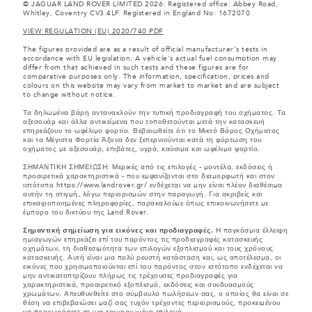
© JAGUAR LAND ROVER LIMITED 2026: Registered office: Abbey Road,
Whitley, Coventry CV3 4LF. Registered in England No: 1672070
VIEW REGULATION (EU) 2020/740 PDF
The figures provided are as a result of official manufacturer's tests in
accordance with EU legislation. A vehicle's actual fuel consumption may
differ from that achieved in such tests and these figures are for
comparative purposes only. The information, specification, prices and
colours on this website may vary from market to market and are subject
to change without notice.
Τα δηλωμένα βάρη αντανακλούν την τυπική προδιαγραφή του οχήματος. Τα
αξεσουάρ και άλλα αντικείμενα που τοποθετούνται μετά την κατασκευή
επηρεάζουν το ωφέλιμο φορτίο. Βεβαιωθείτε ότι το Μικτό Βάρος Οχήματος
και τα Μέγιστα Φορτία Άξονα δεν ξεπερνιούνται κατά τη φόρτωση του
οχήματος με αξεσουάρ, επιβάτες, υγρά, καύσιμα και ωφέλιμο φορτίο.
ΣΗΜΑΝΤΙΚΗ ΣΗΜΕΙΩΣΗ: Μερικές από τις επιλογές - μοντέλα, εκδόσεις ή
προαιρετικά χαρακτηριστικά - που εμφανίζονται στο διαμορφωτή και στον
ιστότοπο https://www.landrover.gr/ ενδέχεται να μην είναι πλέον διαθέσιμα
αυτήν τη στιγμή, λόγω περιορισμών στην παραγωγή. Για ακριβείς και
επικαιροποιημένες πληροφορίες, παρακαλούμε όπως επικοινωνήσετε με
έμπορο του δικτύου της Land Rover.
Σημαντική σημείωση για εικόνες και προδιαγραφές.
Η παγκόσμια έλλειψη
ημιαγωγών επηρεάζει επί του παρόντος τις προδιαγραφές κατασκευής
οχημάτων, τη διαθεσιμότητα των επιλογών εξοπλισμού και τους χρόνους
κατασκευής. Αυτή είναι μια πολύ ρευστή κατάσταση και, ως αποτέλεσμα, οι
εικόνες που χρησιμοποιούνται επί του παρόντος στον ιστότοπο ενδέχεται να
μην αντικατοπτρίζουν πλήρως τις τρέχουσες προδιαγραφές για
χαρακτηριστικά, προαιρετικό εξοπλισμό, εκδόσεις και συνδυασμούς
χρωμάτων. Απευθυνθείτε στο σύμβουλο πωλήσεων σας, ο οποίος θα είναι σε
θέση να επιβεβαιώσει μαζί σας τυχόν τρέχοντες περιορισμούς, προκειμένου