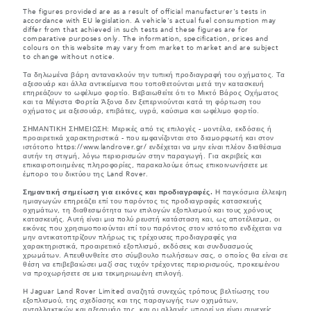
The figures provided are as a result of official manufacturer's tests in
accordance with EU legislation. A vehicle's actual fuel consumption may
differ from that achieved in such tests and these figures are for
comparative purposes only. The information, specification, prices and
colours on this website may vary from market to market and are subject
to change without notice.
Τα δηλωμένα βάρη αντανακλούν την τυπική προδιαγραφή του οχήματος. Τα
αξεσουάρ και άλλα αντικείμενα που τοποθετούνται μετά την κατασκευή
επηρεάζουν το ωφέλιμο φορτίο. Βεβαιωθείτε ότι το Μικτό Βάρος Οχήματος
και τα Μέγιστα Φορτία Άξονα δεν ξεπερνιούνται κατά τη φόρτωση του
οχήματος με αξεσουάρ, επιβάτες, υγρά, καύσιμα και ωφέλιμο φορτίο.
ΣΗΜΑΝΤΙΚΗ ΣΗΜΕΙΩΣΗ: Μερικές από τις επιλογές - μοντέλα, εκδόσεις ή
προαιρετικά χαρακτηριστικά - που εμφανίζονται στο διαμορφωτή και στον
ιστότοπο https://www.landrover.gr/ ενδέχεται να μην είναι πλέον διαθέσιμα
αυτήν τη στιγμή, λόγω περιορισμών στην παραγωγή. Για ακριβείς και
επικαιροποιημένες πληροφορίες, παρακαλούμε όπως επικοινωνήσετε με
έμπορο του δικτύου της Land Rover.
Σημαντική σημείωση για εικόνες και προδιαγραφές.
Η παγκόσμια έλλειψη
ημιαγωγών επηρεάζει επί του παρόντος τις προδιαγραφές κατασκευής
οχημάτων, τη διαθεσιμότητα των επιλογών εξοπλισμού και τους χρόνους
κατασκευής. Αυτή είναι μια πολύ ρευστή κατάσταση και, ως αποτέλεσμα, οι
εικόνες που χρησιμοποιούνται επί του παρόντος στον ιστότοπο ενδέχεται να
μην αντικατοπτρίζουν πλήρως τις τρέχουσες προδιαγραφές για
χαρακτηριστικά, προαιρετικό εξοπλισμό, εκδόσεις και συνδυασμούς
χρωμάτων. Απευθυνθείτε στο σύμβουλο πωλήσεων σας, ο οποίος θα είναι σε
θέση να επιβεβαιώσει μαζί σας τυχόν τρέχοντες περιορισμούς, προκειμένου
να προχωρήσετε σε μια τεκμηριωμένη επιλογή.
Η Jaguar Land Rover Limited αναζητά συνεχώς τρόπους βελτίωσης του
εξοπλισμού, της σχεδίασης και της παραγωγής των οχημάτων,
ανταλλακτικών και αξεσουάρ της, και οι αλλαγές μπορεί να είναι συνεχείς.