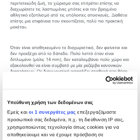
περιπετειώδη ζωή, το χώρισμα σας επιτρέπει επίσης να
διαχωρίσετε τις λασπωμένες μπότες και τον βρεγμένο
αθλητικό εξοπλισμό από τις υπόλοιπες αποσκευές. Διαθέτει
επίσης μια επιφάνεια που σκουπίζεται, πολύ πιο πρακτική
μοκέτα».
Όταν είναι αποθηκευμένο το διαχωριστικό, δεν φαίνεται και
δεν προεξέχει από το δάπεδο. Πολύ λεπτό όταν είναι
διπλωμένο (μόλις 14 mm), δεν καταλαμβάνει πολύ χώρο και
εξακολουθεί να είναι συμβατό με μία ρεζέρβα κανονικών
διαστάσεων. Ως διαχωριστικό ασφαλίζει σταθερά στη θέση
του. Οι ρυθμιζόμενοι ιμάντες και οι οδηγοί μπορούν να
συγκρατήσουν οτιδήποτε, από ένα μπουκάλι κρασί μέχρι
μεγάλες τσάντες για ψώνια. Η αναδίπλωση γίνεται μέσω
ενός διακόπτη.
Υπεύθυνη χρήση των δεδομένων σας
Εμείς και
οι 1 συνεργάτες μας
επεξεργαζόμαστε
Τραβώντας έναν άλλο ιμάντα στο ίδιο διαχωριστικό με τον
προσωπικά σας δεδομένα, π.χ. τη διεύθυνση IP σας,
διπλό μηχανισμό, αναδιπλώνεται προς τα εμπρός προς την
χρησιμοποιώντας τεχνολογία όπως cookies για να
αντίθετη κατεύθυνση - δημιουργώντας μια πλάτη στο πίσω
μέρος της πίσω πόρτας. Όταν ασφαλίσει στη θέση του,
αποθηκεύουμε και να έχουμε πρόσβαση σε
γίνεται πλάτη για το Tailgate Event Suite - αξιοποιώντας την