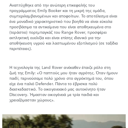
Αναπτύχθηκε από την ανώτερη επικεφαλής του
προγράμματος Emily Booker και τη μικρή της ομάδα,
συμπεριλαμβανομένων και αποφοίτων. Το αποτέλεσμα είναι
ένα μοναδικό χαρακτηριστικό που βοηθά να είναι εύκολα
προσβάσιμα τα αντικείμενα που είναι αποθηκευμένα στο
(τεράστιο) πορτμπαγκάζ του Range Rover, προσφέρει
εκπληκτική ευελιξία και είναι επίσης ιδανικό για την
αποθήκευση υγρού και λασπωμένου εξοπλισμού (σε ταξίδια
περιπέτειας).
Η τεχνολογία της Land Rover ανέκαθεν έπαιζε ρόλο στη
ζωή της Emily: «Ο παππούς μου ήταν αγρότης. Όταν ήμουν
παιδί, περνούσαμε πολύ χρόνο στο αγρόκτημά του, όπου
είχε ένα παλιό Defender. Πάντα το έβρισκα πολύ
διασκεδαστικό. Το οικογενειακό μας αυτοκίνητο ήταν
Discovery. Ήμασταν οικογένειά με τρία παιδιά και
χρειαζόμασταν χώρους».