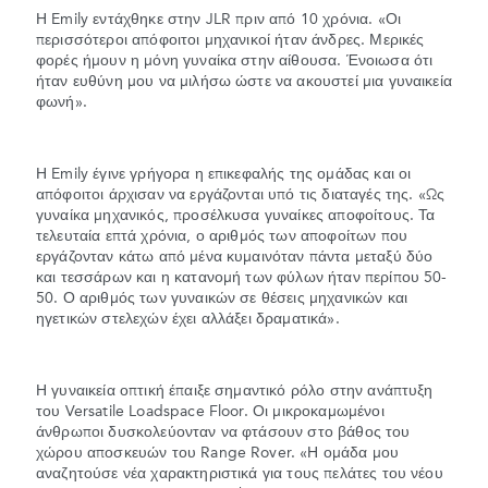
Η Emily εντάχθηκε στην JLR πριν από 10 χρόνια. «Οι
περισσότεροι απόφοιτοι μηχανικοί ήταν άνδρες. Μερικές
φορές ήμουν η μόνη γυναίκα στην αίθουσα. Ένοιωσα ότι
ήταν ευθύνη μου να μιλήσω ώστε να ακουστεί μια γυναικεία
φωνή».
Η Emily έγινε γρήγορα η επικεφαλής της ομάδας και οι
απόφοιτοι άρχισαν να εργάζονται υπό τις διαταγές της. «Ως
γυναίκα μηχανικός, προσέλκυσα γυναίκες αποφοίτους. Τα
τελευταία επτά χρόνια, ο αριθμός των αποφοίτων που
εργάζονταν κάτω από μένα κυμαινόταν πάντα μεταξύ δύο
και τεσσάρων και η κατανομή των φύλων ήταν περίπου 50-
50. Ο αριθμός των γυναικών σε θέσεις μηχανικών και
ηγετικών στελεχών έχει αλλάξει δραματικά».
Η γυναικεία οπτική έπαιξε σημαντικό ρόλο στην ανάπτυξη
του Versatile Loadspace Floor. Οι μικροκαμωμένοι
άνθρωποι δυσκολεύονταν να φτάσουν στο βάθος του
χώρου αποσκευών του Range Rover. «Η ομάδα μου
αναζητούσε νέα χαρακτηριστικά για τους πελάτες του νέου