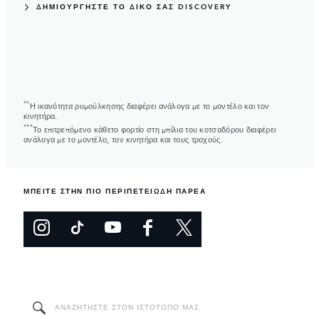
ΔΗΜΙΟΥΡΓΗΣΤΕ ΤΟ ΔΙΚΟ ΣΑΣ DISCOVERY
**
Η ικανότητα ρυμούλκησης διαφέρει ανάλογα με το μοντέλο και τον
κινητήρα.
***
Το επιτρεπόμενο κάθετο φορτίο στη μπίλια του κοτσαδόρου διαφέρει
ανάλογα με το μοντέλο, τον κινητήρα και τους τροχούς.
ΜΠΕΙΤΕ ΣΤΗΝ ΠΙΟ ΠΕΡΙΠΕΤΕΙΩΔΗ ΠΑΡΕΑ