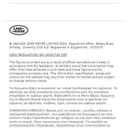
© JAGUAR LAND ROVER LIMITED 2026: Registered office: Abbey Road,
Whitley, Coventry CV3 4LF. Registered in England No: 1672070
VIEW REGULATION (EU) 2020/740 PDF
The figures provided are as a result of official manufacturer's tests in
accordance with EU legislation. A vehicle's actual fuel consumption may
differ from that achieved in such tests and these figures are for
comparative purposes only. The information, specification, prices and
colours on this website may vary from market to market and are subject
to change without notice.
Τα δηλωμένα βάρη αντανακλούν την τυπική προδιαγραφή του οχήματος. Τα
αξεσουάρ και άλλα αντικείμενα που τοποθετούνται μετά την κατασκευή
επηρεάζουν το ωφέλιμο φορτίο. Βεβαιωθείτε ότι το Μικτό Βάρος Οχήματος
και τα Μέγιστα Φορτία Άξονα δεν ξεπερνιούνται κατά τη φόρτωση του
οχήματος με αξεσουάρ, επιβάτες, υγρά, καύσιμα και ωφέλιμο φορτίο.
ΣΗΜΑΝΤΙΚΗ ΣΗΜΕΙΩΣΗ: Μερικές από τις επιλογές - μοντέλα, εκδόσεις ή
προαιρετικά χαρακτηριστικά - που εμφανίζονται στο διαμορφωτή και στον
ιστότοπο https://www.landrover.gr/ ενδέχεται να μην είναι πλέον διαθέσιμα
αυτήν τη στιγμή, λόγω περιορισμών στην παραγωγή. Για ακριβείς και
επικαιροποιημένες πληροφορίες, παρακαλούμε όπως επικοινωνήσετε με