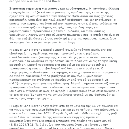
έμπορο του δικτύου της Land Rover.
Σημαντική σημείωση για εικόνες και προδιαγραφές.
Η παγκόσμια έλλειψη
ημιαγωγών επηρεάζει επί του παρόντος τις προδιαγραφές κατασκευής
οχημάτων, τη διαθεσιμότητα των επιλογών εξοπλισμού και τους χρόνους
κατασκευής. Αυτή είναι μια πολύ ρευστή κατάσταση και, ως αποτέλεσμα, οι
εικόνες που χρησιμοποιούνται επί του παρόντος στον ιστότοπο ενδέχεται να
μην αντικατοπτρίζουν πλήρως τις τρέχουσες προδιαγραφές για
χαρακτηριστικά, προαιρετικό εξοπλισμό, εκδόσεις και συνδυασμούς
χρωμάτων. Απευθυνθείτε στο σύμβουλο πωλήσεων σας, ο οποίος θα είναι σε
θέση να επιβεβαιώσει μαζί σας τυχόν τρέχοντες περιορισμούς, προκειμένου
να προχωρήσετε σε μια τεκμηριωμένη επιλογή.
Η Jaguar Land Rover Limited αναζητά συνεχώς τρόπους βελτίωσης του
εξοπλισμού, της σχεδίασης και της παραγωγής των οχημάτων,
ανταλλακτικών και αξεσουάρ της, και οι αλλαγές μπορεί να είναι συνεχείς.
Διατηρούμε το δικαίωμα να τροποποιούμε τα προϊόντα χωρίς προηγούμενη
ειδοποίηση. Μερικά χαρακτηριστικά μπορεί να διαφέρουν σε επίπεδο
προαιρετικού ή στάνταρ εξοπλισμού ανάλογα με το model year. Οι
πληροφορίες, ο εξοπλισμός, οι κινητήρες και τα χρώματα που εμπεριέχονται
σε αυτό το διαδικτυακό τόπο βασίζονται σε μοντέλα Ευρωπαϊκών
προδιαγραφών και ενδέχεται να διαφέρουν από αγορά σε αγορά ή να
αλλάξουν χωρίς προηγούμενη ειδοποίηση. Μερικά οχήματα απεικονίζονται με
προαιρετικό εξοπλισμό και με αξεσουάρ εκ των υστέρων τοποθέτησης που
ίσως δεν διατίθενται σε όλες τις αγορές. Παρακαλούμε όπως επικοινωνείτε με
το τοπικό σας Έμπορο για να ενημερώνεστε σχετικά με την διαθεσιμότητα
και τις τιμές στην περιοχή σας.
Η Jaguar Land Rover υποχρεούται από τη νομοθεσία της ΕΕ να συλλέγει και
να γνωστοποιεί ορισμένα δεδομένα σχετικά με τα οχήματα που ταξινομούνται
από την 1η Ιανουαρίου 2021. Ο αριθμός πλαισίου (VIN) του οχήματος μαζί
με τα δεδομένα κατανάλωσης καυσίμου και ενέργειας πρέπει να
κοινοποιούνται στην Ευρωπαϊκή Επιτροπή στο πλαίσιο του Κανονισμού
(Ε.Ε.) 2021/392. Τα δεδομένα που κοινοποιούνται σχετίζονται με την
κατανάλωση του καυσίμου, αλλά και της ηλεκτρικής ενέργειας στα Plug-In