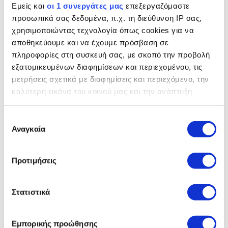
ΧΩΡΟΣ ΑΠΟΣΚΕΥΩΝ
Εμείς και
οι 1 συνεργάτες μας
επεξεργαζόμαστε
προσωπικά σας δεδομένα, π.χ. τη διεύθυνση IP σας,
χρησιμοποιώντας τεχνολογία όπως cookies για να
αποθηκεύουμε και να έχουμε πρόσβαση σε
πληροφορίες στη συσκευή σας, με σκοπό την προβολή
εξατομικευμένων διαφημίσεων και περιεχομένου, τις
μετρήσεις σχετικά με διαφημίσεις και περιεχόμενο, την
καλύτερη εικόνα του κοινού μας και την ανάπτυξη
προϊόντων. Έχετε τη δυνατότητα επιλογής ως προς το
ποιος χρησιμοποιεί τα δεδομένα σας και για ποιους
Επιλογή
σκοπούς.
Αναγκαία
συγκατάθεσης
Εάν μας επιτρέπετε, θα θέλαμε επίσης:
Προτιμήσεις
Να συλλέξουμε πληροφορίες σχετικά με τη
γεωγραφική σας τοποθεσία, οι οποίες μπορεί να
ΧΩΡΟΣ ΑΠΟΣΚΕΥΩΝ ΤΟΥ
ΧΩΡΟΣ ΑΠΟΣΚΕΥΩΝ ΤΟΥ
είναι ακριβείς σε απόσταση μερικών μέτρων
Στατιστικά
DISCOVERY (ΚΑΘΙΣΜΑΤΑ
DISCOVERY (ΚΑΘΙΣΜΑΤΑ ΣΕ
ΑΝΑΔΙΠΛΩΜΕΝΑ)
ΟΡΘΙΑ ΘΕΣΗ
Να αναγνωρίσουμε τη συσκευή σας σαρώνοντας
ενεργά για συγκεκριμένα χαρακτηριστικά
1,731
558
L
L
Εμπορικής προώθησης
(δακτυλικό αποτύπωμα)