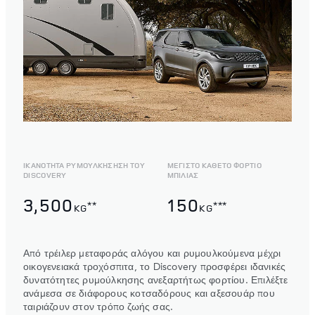
ΙΚΑΝΟΤΗΤΑ ΡΥΜΟΥΛΚΗΣΗΣΗ ΤΟΥ
ΜΕΓΙΣΤΟ ΚΑΘΕΤΟ ΦΟΡΤΙΟ
DISCOVERY
ΜΠΙΛΙΑΣ
3,500
150
**
***
KG
KG
Από τρέιλερ μεταφοράς αλόγου και ρυμουλκούμενα μέχρι
οικογενειακά τροχόσπιτα, το Discovery προσφέρει ιδανικές
δυνατότητες ρυμούλκησης ανεξαρτήτως φορτίου. Επιλέξτε
ανάμεσα σε διάφορους κοτσαδόρους και αξεσουάρ που
ταιριάζουν στον τρόπο ζωής σας.