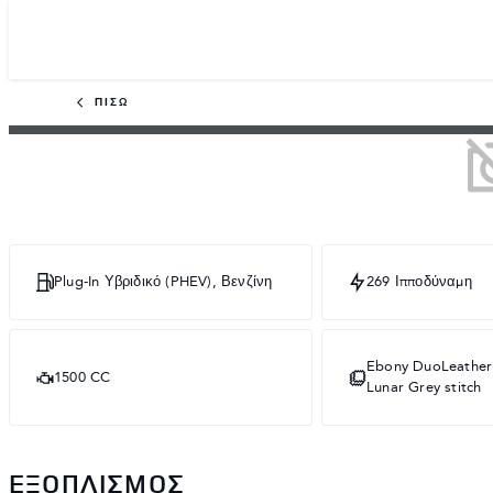
ΠΊΣΩ
Plug-In Υβριδικό (PHEV), Βενζίνη
269 Ιπποδύναμη
Ebony DuoLeather 
1500 CC
Lunar Grey stitch
ΕΞΟΠΛΙΣΜΌΣ