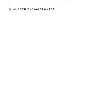
ΣΕ ΑΠΌΘΕΜΑ
T
DISCOVERY SPORT
ΔΗΛΩΣΗ ΕΝΔΙΑΦΕΡΟΝΤΟΣ
SE
κό (MHEV)
Plug-In Υβριδικό (PHEV)
309 KW
Santorini Black
αγορά
€ 49,900
ΕΜΦΆΝΙΣΗ
ΛΕΠΤΟΜΕΡΕΙΏΝ