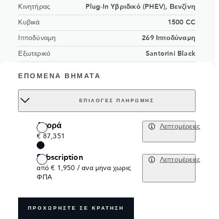
Kινητήρας
Plug-In Υβριδικό (PHEV), Βενζίνη
Κυβικά
1500 CC
Ιπποδύναμη
269 Ιπποδύναμη
Εξωτερικό
Santorini Black
Ebony DuoLeather seats with Lunar
Εσωτερικό
ΕΠΌΜΕΝΑ ΒΉΜΑΤΑ
Grey stitch
Αριθμός Καθισμάτων
5 kαθίσματα
ΕΠΙΛΟΓΈΣ ΠΛΗΡΩΜΉΣ
Order no.
18147498
Αγορά
Λεπτομέρειες
€ 87,351
Subscription
Λεπτομέρειες
από € 1,950 / ανα μηνα χωρις
ΦΠΑ
ΠΡΟΧΩΡΗΣΤΕ ΣΕ ΚΡΑΤΗΣΗ
APPROVED