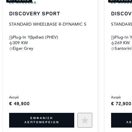
ΣΕ ΑΠΌΘΕΜΑ
ΣΕ ΑΠΌΘ
DISCOVERY SPORT
DISCOV
STANDARD WHEELBASE R-DYNAMIC S
STANDARD
Plug-In Υβριδικό (PHEV)
Plug-In 
309 KW
269 KW
Eiger Grey
Santorini
αγορά
αγορά
€ 49,900
€ 72,900
ΕΜΦΆΝΙΣΗ
ΛΕΠΤΟΜΕΡΕΙΏΝ
Λ