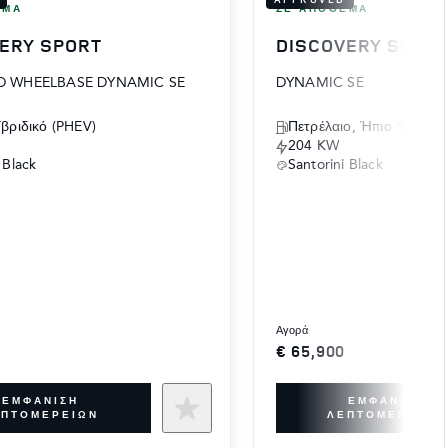
ΕΜΑ
ΣΕ ΑΠΌΘΕΜΑ
ERY SPORT
DISCOVERY SPOR
 WHEELBASE DYNAMIC SE
DYNAMIC SE
Υβριδικό (PHEV)
Πετρέλαιο, Ήπιο Υβριδι
204 KW
 Black
Santorini Black
αγορά
€ 65,900
ΕΜΦΆΝΙΣΗ
ΕΜΦΆΝΙΣΗ
ΕΠΤΟΜΕΡΕΙΏΝ
ΛΕΠΤΟΜΕΡΕΙΏΝ