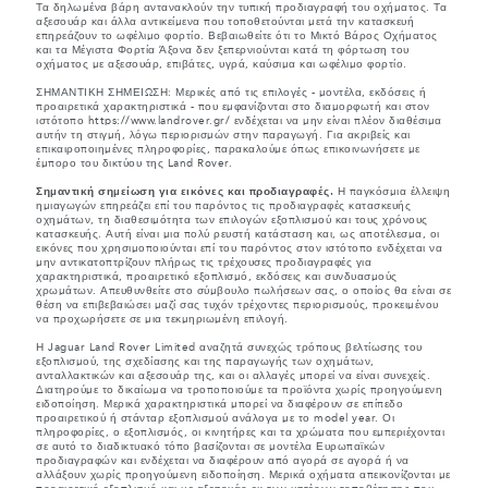
Τα δηλωμένα βάρη αντανακλούν την τυπική προδιαγραφή του οχήματος. Τα
αξεσουάρ και άλλα αντικείμενα που τοποθετούνται μετά την κατασκευή
επηρεάζουν το ωφέλιμο φορτίο. Βεβαιωθείτε ότι το Μικτό Βάρος Οχήματος
και τα Μέγιστα Φορτία Άξονα δεν ξεπερνιούνται κατά τη φόρτωση του
οχήματος με αξεσουάρ, επιβάτες, υγρά, καύσιμα και ωφέλιμο φορτίο.
ΣΗΜΑΝΤΙΚΗ ΣΗΜΕΙΩΣΗ: Μερικές από τις επιλογές - μοντέλα, εκδόσεις ή
προαιρετικά χαρακτηριστικά - που εμφανίζονται στο διαμορφωτή και στον
ιστότοπο https://www.landrover.gr/ ενδέχεται να μην είναι πλέον διαθέσιμα
αυτήν τη στιγμή, λόγω περιορισμών στην παραγωγή. Για ακριβείς και
επικαιροποιημένες πληροφορίες, παρακαλούμε όπως επικοινωνήσετε με
έμπορο του δικτύου της Land Rover.
Σημαντική σημείωση για εικόνες και προδιαγραφές.
Η παγκόσμια έλλειψη
ημιαγωγών επηρεάζει επί του παρόντος τις προδιαγραφές κατασκευής
οχημάτων, τη διαθεσιμότητα των επιλογών εξοπλισμού και τους χρόνους
κατασκευής. Αυτή είναι μια πολύ ρευστή κατάσταση και, ως αποτέλεσμα, οι
εικόνες που χρησιμοποιούνται επί του παρόντος στον ιστότοπο ενδέχεται να
μην αντικατοπτρίζουν πλήρως τις τρέχουσες προδιαγραφές για
χαρακτηριστικά, προαιρετικό εξοπλισμό, εκδόσεις και συνδυασμούς
χρωμάτων. Απευθυνθείτε στο σύμβουλο πωλήσεων σας, ο οποίος θα είναι σε
θέση να επιβεβαιώσει μαζί σας τυχόν τρέχοντες περιορισμούς, προκειμένου
να προχωρήσετε σε μια τεκμηριωμένη επιλογή.
Η Jaguar Land Rover Limited αναζητά συνεχώς τρόπους βελτίωσης του
εξοπλισμού, της σχεδίασης και της παραγωγής των οχημάτων,
ανταλλακτικών και αξεσουάρ της, και οι αλλαγές μπορεί να είναι συνεχείς.
Διατηρούμε το δικαίωμα να τροποποιούμε τα προϊόντα χωρίς προηγούμενη
ειδοποίηση. Μερικά χαρακτηριστικά μπορεί να διαφέρουν σε επίπεδο
προαιρετικού ή στάνταρ εξοπλισμού ανάλογα με το model year. Οι
πληροφορίες, ο εξοπλισμός, οι κινητήρες και τα χρώματα που εμπεριέχονται
σε αυτό το διαδικτυακό τόπο βασίζονται σε μοντέλα Ευρωπαϊκών
προδιαγραφών και ενδέχεται να διαφέρουν από αγορά σε αγορά ή να
αλλάξουν χωρίς προηγούμενη ειδοποίηση. Μερικά οχήματα απεικονίζονται με