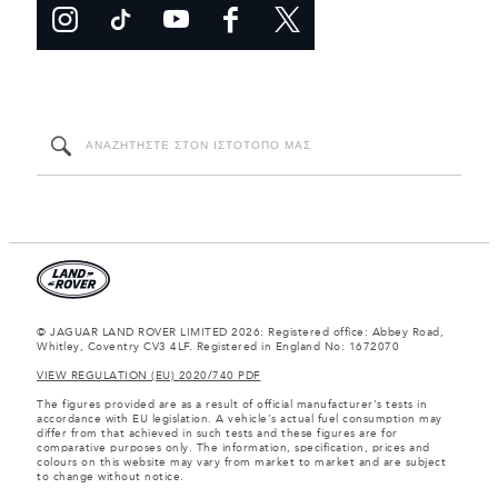
© JAGUAR LAND ROVER LIMITED 2026: Registered office: Abbey Road,
Whitley, Coventry CV3 4LF. Registered in England No: 1672070
VIEW REGULATION (EU) 2020/740 PDF
The figures provided are as a result of official manufacturer's tests in
accordance with EU legislation. A vehicle's actual fuel consumption may
differ from that achieved in such tests and these figures are for
comparative purposes only. The information, specification, prices and
colours on this website may vary from market to market and are subject
to change without notice.