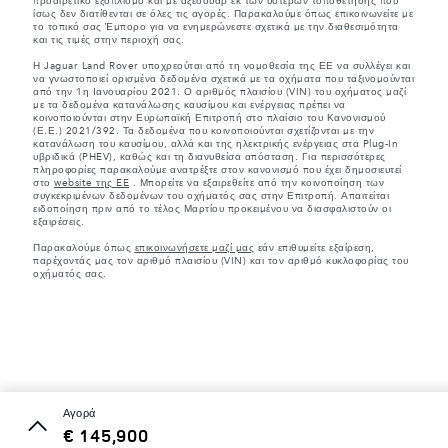
προαιρετικό εξοπλισμό και με αξεσουάρ εκ των υστέρων τοποθέτησης που
ίσως δεν διατίθενται σε όλες τις αγορές. Παρακαλούμε όπως επικοινωνείτε με
το τοπικό σας Έμπορο για να ενημερώνεστε σχετικά με την διαθεσιμότητα
και τις τιμές στην περιοχή σας.
Η Jaguar Land Rover υποχρεούται από τη νομοθεσία της ΕΕ να συλλέγει και
να γνωστοποιεί ορισμένα δεδομένα σχετικά με τα οχήματα που ταξινομούνται
από την 1η Ιανουαρίου 2021. Ο αριθμός πλαισίου (VIN) του οχήματος μαζί
με τα δεδομένα κατανάλωσης καυσίμου και ενέργειας πρέπει να
κοινοποιούνται στην Ευρωπαϊκή Επιτροπή στο πλαίσιο του Κανονισμού
(Ε.Ε.) 2021/392. Τα δεδομένα που κοινοποιούνται σχετίζονται με την
κατανάλωση του καυσίμου, αλλά και της ηλεκτρικής ενέργειας στα Plug-In
υβριδικά (PHEV), καθώς και τη διανυθείσα απόσταση. Για περισσότερες
πληροφορίες παρακαλούμε ανατρέξτε στον κανονισμό που έχει δημοσιευτεί
στο
website της EE
. Μπορείτε να εξαιρεθείτε από την κοινοποίηση των
συγκεκριμένων δεδομένων του οχήματός σας στην Επιτροπή. Απαιτείται
ειδοποίηση πριν από το τέλος Μαρτίου προκειμένου να διασφαλιστούν οι
εξαιρέσεις.
Παρακαλούμε όπως
επικοινωνήσετε μαζί μας
εάν επιθυμείτε εξαίρεση,
παρέχοντάς μας τον αριθμό πλαισίου (VIN) και τον αριθμό κυκλοφορίας του
οχήματός σας.
αγορά
€ 145,900