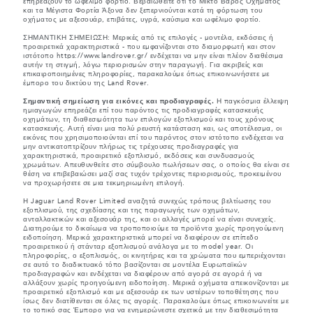
επηρεάζουν το ωφέλιμο φορτίο. Βεβαιωθείτε ότι το Μικτό Βάρος Οχήματος
και τα Μέγιστα Φορτία Άξονα δεν ξεπερνιούνται κατά τη φόρτωση του
οχήματος με αξεσουάρ, επιβάτες, υγρά, καύσιμα και ωφέλιμο φορτίο.
ΣΗΜΑΝΤΙΚΗ ΣΗΜΕΙΩΣΗ: Μερικές από τις επιλογές - μοντέλα, εκδόσεις ή
προαιρετικά χαρακτηριστικά - που εμφανίζονται στο διαμορφωτή και στον
ιστότοπο https://www.landrover.gr/ ενδέχεται να μην είναι πλέον διαθέσιμα
αυτήν τη στιγμή, λόγω περιορισμών στην παραγωγή. Για ακριβείς και
επικαιροποιημένες πληροφορίες, παρακαλούμε όπως επικοινωνήσετε με
έμπορο του δικτύου της Land Rover.
Σημαντική σημείωση για εικόνες και προδιαγραφές.
Η παγκόσμια έλλειψη
ημιαγωγών επηρεάζει επί του παρόντος τις προδιαγραφές κατασκευής
οχημάτων, τη διαθεσιμότητα των επιλογών εξοπλισμού και τους χρόνους
κατασκευής. Αυτή είναι μια πολύ ρευστή κατάσταση και, ως αποτέλεσμα, οι
εικόνες που χρησιμοποιούνται επί του παρόντος στον ιστότοπο ενδέχεται να
μην αντικατοπτρίζουν πλήρως τις τρέχουσες προδιαγραφές για
χαρακτηριστικά, προαιρετικό εξοπλισμό, εκδόσεις και συνδυασμούς
χρωμάτων. Απευθυνθείτε στο σύμβουλο πωλήσεων σας, ο οποίος θα είναι σε
θέση να επιβεβαιώσει μαζί σας τυχόν τρέχοντες περιορισμούς, προκειμένου
να προχωρήσετε σε μια τεκμηριωμένη επιλογή.
Η Jaguar Land Rover Limited αναζητά συνεχώς τρόπους βελτίωσης του
εξοπλισμού, της σχεδίασης και της παραγωγής των οχημάτων,
ανταλλακτικών και αξεσουάρ της, και οι αλλαγές μπορεί να είναι συνεχείς.
Διατηρούμε το δικαίωμα να τροποποιούμε τα προϊόντα χωρίς προηγούμενη
ειδοποίηση. Μερικά χαρακτηριστικά μπορεί να διαφέρουν σε επίπεδο
προαιρετικού ή στάνταρ εξοπλισμού ανάλογα με το model year. Οι
πληροφορίες, ο εξοπλισμός, οι κινητήρες και τα χρώματα που εμπεριέχονται
σε αυτό το διαδικτυακό τόπο βασίζονται σε μοντέλα Ευρωπαϊκών
προδιαγραφών και ενδέχεται να διαφέρουν από αγορά σε αγορά ή να
αλλάξουν χωρίς προηγούμενη ειδοποίηση. Μερικά οχήματα απεικονίζονται με
προαιρετικό εξοπλισμό και με αξεσουάρ εκ των υστέρων τοποθέτησης που
ίσως δεν διατίθενται σε όλες τις αγορές. Παρακαλούμε όπως επικοινωνείτε με
το τοπικό σας Έμπορο για να ενημερώνεστε σχετικά με την διαθεσιμότητα