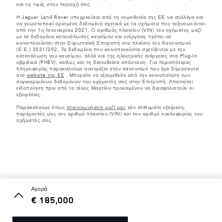
και τις τιμές στην περιοχή σας.
Η Jaguar Land Rover υποχρεούται από τη νομοθεσία της ΕΕ να συλλέγει και
να γνωστοποιεί ορισμένα δεδομένα σχετικά με τα οχήματα που ταξινομούνται
από την 1η Ιανουαρίου 2021. Ο αριθμός πλαισίου (VIN) του οχήματος μαζί
με τα δεδομένα κατανάλωσης καυσίμου και ενέργειας πρέπει να
κοινοποιούνται στην Ευρωπαϊκή Επιτροπή στο πλαίσιο του Κανονισμού
(Ε.Ε.) 2021/392. Τα δεδομένα που κοινοποιούνται σχετίζονται με την
κατανάλωση του καυσίμου, αλλά και της ηλεκτρικής ενέργειας στα Plug-In
υβριδικά (PHEV), καθώς και τη διανυθείσα απόσταση. Για περισσότερες
πληροφορίες παρακαλούμε ανατρέξτε στον κανονισμό που έχει δημοσιευτεί
στο
website της EE
. Μπορείτε να εξαιρεθείτε από την κοινοποίηση των
συγκεκριμένων δεδομένων του οχήματός σας στην Επιτροπή. Απαιτείται
ειδοποίηση πριν από το τέλος Μαρτίου προκειμένου να διασφαλιστούν οι
εξαιρέσεις.
Παρακαλούμε όπως
επικοινωνήσετε μαζί μας
εάν επιθυμείτε εξαίρεση,
παρέχοντάς μας τον αριθμό πλαισίου (VIN) και τον αριθμό κυκλοφορίας του
οχήματός σας.
αγορά
€ 185,000