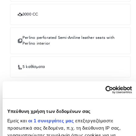
3000 CC
Perlino perforated Semi-Aniline leather seats with
Perlino interior
5 kαθίσματα
ΕΞΟΠΛΙΣΜΌΣ
Προαιρετικό
Υπεύθυνη χρήση των δεδομένων σας
Εμείς και
οι 1 συνεργάτες μας
επεξεργαζόμαστε
Στάνταρ
προσωπικά σας δεδομένα, π.χ. τη διεύθυνση IP σας,
χρησιμοποιώντας τεχνολογία όπως cookies για να