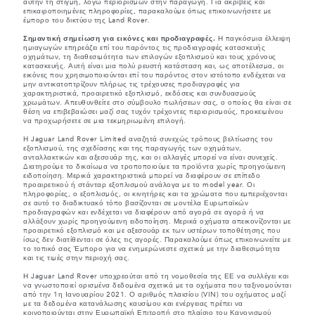
αυτήν τη στιγμή, λόγω περιορισμών στην παραγωγή. Για ακριβείς και
επικαιροποιημένες πληροφορίες, παρακαλούμε όπως επικοινωνήσετε με
έμπορο του δικτύου της Land Rover.
Σημαντική σημείωση για εικόνες και προδιαγραφές.
Η παγκόσμια έλλειψη
ημιαγωγών επηρεάζει επί του παρόντος τις προδιαγραφές κατασκευής
οχημάτων, τη διαθεσιμότητα των επιλογών εξοπλισμού και τους χρόνους
κατασκευής. Αυτή είναι μια πολύ ρευστή κατάσταση και, ως αποτέλεσμα, οι
εικόνες που χρησιμοποιούνται επί του παρόντος στον ιστότοπο ενδέχεται να
μην αντικατοπτρίζουν πλήρως τις τρέχουσες προδιαγραφές για
χαρακτηριστικά, προαιρετικό εξοπλισμό, εκδόσεις και συνδυασμούς
χρωμάτων. Απευθυνθείτε στο σύμβουλο πωλήσεων σας, ο οποίος θα είναι σε
θέση να επιβεβαιώσει μαζί σας τυχόν τρέχοντες περιορισμούς, προκειμένου
να προχωρήσετε σε μια τεκμηριωμένη επιλογή.
Η Jaguar Land Rover Limited αναζητά συνεχώς τρόπους βελτίωσης του
εξοπλισμού, της σχεδίασης και της παραγωγής των οχημάτων,
ανταλλακτικών και αξεσουάρ της, και οι αλλαγές μπορεί να είναι συνεχείς.
Διατηρούμε το δικαίωμα να τροποποιούμε τα προϊόντα χωρίς προηγούμενη
ειδοποίηση. Μερικά χαρακτηριστικά μπορεί να διαφέρουν σε επίπεδο
προαιρετικού ή στάνταρ εξοπλισμού ανάλογα με το model year. Οι
πληροφορίες, ο εξοπλισμός, οι κινητήρες και τα χρώματα που εμπεριέχονται
σε αυτό το διαδικτυακό τόπο βασίζονται σε μοντέλα Ευρωπαϊκών
προδιαγραφών και ενδέχεται να διαφέρουν από αγορά σε αγορά ή να
αλλάξουν χωρίς προηγούμενη ειδοποίηση. Μερικά οχήματα απεικονίζονται με
προαιρετικό εξοπλισμό και με αξεσουάρ εκ των υστέρων τοποθέτησης που
ίσως δεν διατίθενται σε όλες τις αγορές. Παρακαλούμε όπως επικοινωνείτε με
το τοπικό σας Έμπορο για να ενημερώνεστε σχετικά με την διαθεσιμότητα
και τις τιμές στην περιοχή σας.
Η Jaguar Land Rover υποχρεούται από τη νομοθεσία της ΕΕ να συλλέγει και
να γνωστοποιεί ορισμένα δεδομένα σχετικά με τα οχήματα που ταξινομούνται
από την 1η Ιανουαρίου 2021. Ο αριθμός πλαισίου (VIN) του οχήματος μαζί
με τα δεδομένα κατανάλωσης καυσίμου και ενέργειας πρέπει να
κοινοποιούνται στην Ευρωπαϊκή Επιτροπή στο πλαίσιο του Κανονισμού