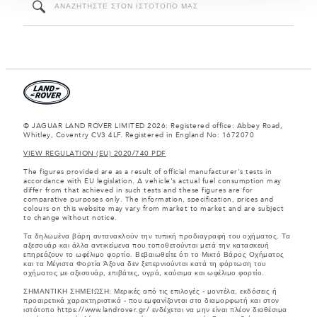
πληροφορίες που τους έχετε παραχωρήσει ή τις οποίες
έχουν συλλέξει σε σχέση με την από μέρους σας χρήση
των υπηρεσιών τους.
© JAGUAR LAND ROVER LIMITED 2026: Registered office: Abbey Road,
Whitley, Coventry CV3 4LF. Registered in England No: 1672070
VIEW REGULATION (EU) 2020/740 PDF
The figures provided are as a result of official manufacturer's tests in
accordance with EU legislation. A vehicle's actual fuel consumption may
differ from that achieved in such tests and these figures are for
comparative purposes only. The information, specification, prices and
colours on this website may vary from market to market and are subject
to change without notice.
Τα δηλωμένα βάρη αντανακλούν την τυπική προδιαγραφή του οχήματος. Τα
αξεσουάρ και άλλα αντικείμενα που τοποθετούνται μετά την κατασκευή
επηρεάζουν το ωφέλιμο φορτίο. Βεβαιωθείτε ότι το Μικτό Βάρος Οχήματος
και τα Μέγιστα Φορτία Άξονα δεν ξεπερνιούνται κατά τη φόρτωση του
οχήματος με αξεσουάρ, επιβάτες, υγρά, καύσιμα και ωφέλιμο φορτίο.
ΣΗΜΑΝΤΙΚΗ ΣΗΜΕΙΩΣΗ: Μερικές από τις επιλογές - μοντέλα, εκδόσεις ή
προαιρετικά χαρακτηριστικά - που εμφανίζονται στο διαμορφωτή και στον
ιστότοπο https://www.landrover.gr/ ενδέχεται να μην είναι πλέον διαθέσιμα