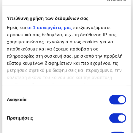
Υπεύθυνη χρήση των δεδομένων σας
3.0 L
Εμείς και
οι 1 συνεργάτες μας
επεξεργαζόμαστε
προσωπικά σας δεδομένα, π.χ. τη διεύθυνση IP σας,
χρησιμοποιώντας τεχνολογία όπως cookies για να
Ebony Resist seats with Ebony interior
αποθηκεύουμε και να έχουμε πρόσβαση σε
πληροφορίες στη συσκευή σας, με σκοπό την προβολή
εξατομικευμένων διαφημίσεων και περιεχομένου, τις
5 kαθίσματα
μετρήσεις σχετικά με διαφημίσεις και περιεχόμενο, την
καλύτερη εικόνα του κοινού μας και την ανάπτυξη
προϊόντων. Έχετε τη δυνατότητα επιλογής ως προς το
ΕΞΟΠΛΙΣΜΌΣ
ποιος χρησιμοποιεί τα δεδομένα σας και για ποιους
Επιλογή
σκοπούς.
Αναγκαία
συγκατάθεσης
Προαιρετικό
Εάν μας επιτρέπετε, θα θέλαμε επίσης:
Προτιμήσεις
Στάνταρ
Να συλλέξουμε πληροφορίες σχετικά με τη
γεωγραφική σας τοποθεσία, οι οποίες μπορεί να
APPROVED PROMISE