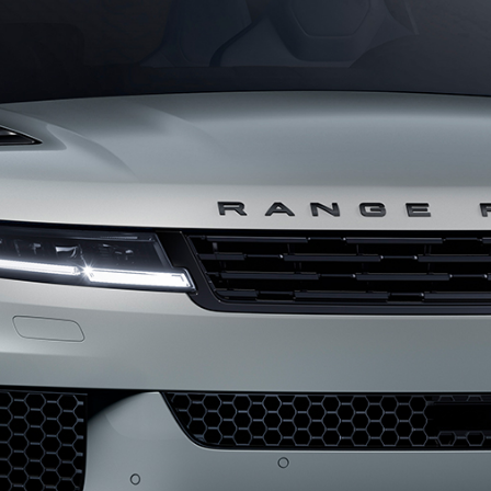
ΕΠΙΣΗΜΟΙ ΣΥΝΕΡΓΑΤΕΣ
ΤΑΞΙΔΙΑ
ΧΟΡΗΓΙΕΣ
ΚΛΕΙΣΤΕ TEST DRIVE
ΤΗΝ ΚΑΙΝΟΤΟΜΊΑ ΚΑΙ 
PHEV
INCONTROL
SPECIAL VEHICLE OPERA