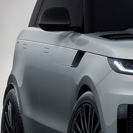
DEFENDER
SPECIAL VEHICLE OPERATIONS
ΟΧΗΜΑΤΑ ΜΑΣ
ΣΥΓΚΡΙΝΕΤΕ ΤΑ ΟΧΗΜΑΤΑ
APPROVED USED
ΠΩΛΗΣΕΙΣ ΣΕ ΔΙΠΛΩΜΑΤΙΚΑ ΣΩΜΑΤΑ