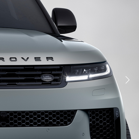
YOUTUBE
FACEBOOK
ΤΗΝ ΤΕΧΝΟΛΟΓΊΑ
X
TIONS