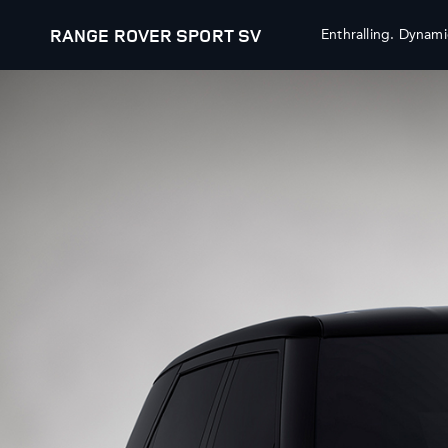
RANGE ROVER SPORT SV
Enthralling. Dynami
ΟΧΗΜΑΤΑ
RESEARCH
RANGE ROVER
ΚΑΤΕΒΑΣΤΕ ΕΝΑ ΕΝΗΜΕΡΩΤ
RANGE ROVER SPORT
ΚΛΕΙΣΤΕ TEST DRIVE
RANGE ROVER VELAR
NEWSLETTER
RANGE ROVER EVOQUE
ONLINE STORE
DISCOVERY
DISCOVERY SPORT
ΒΡΕΙΤΕ ΑΞΕΣΟΥΑΡ