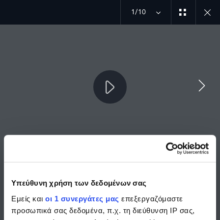
1/10
MENU
ΜΠΕΙΤΕ ΣΤΗΝ ΠΙΟ ΠΕΡΙΠΕΤΕΙΩΔΗ ΠΑΡΕΑ
RANGE ROVER SPORT SV CARBON
Υπεύθυνη χρήση των δεδομένων σας
Εμείς και
οι 1 συνεργάτες μας
επεξεργαζόμαστε
Ελαφριά σχεδίαση. Ασυμβίβαστη δύναμη.
προσωπικά σας δεδομένα, π.χ. τη διεύθυνση IP σας,