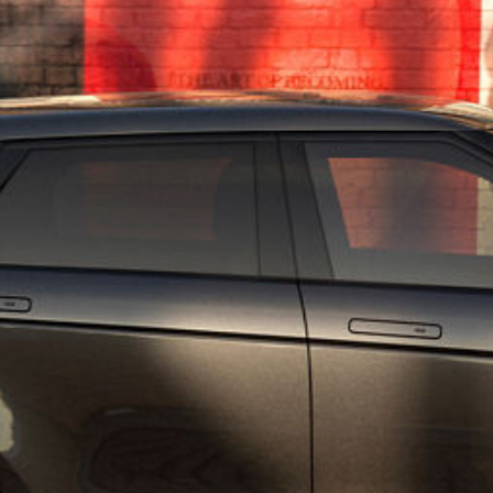
DEFENDER
SPECIAL VEHICLE OPERATIONS
ΟΧΗΜΑΤΑ ΜΑΣ
ΣΥΓΚΡΙΝΕΤΕ ΤΑ ΟΧΗΜΑΤΑ
APPROVED USED
ΠΩΛΗΣΕΙΣ ΣΕ ΔΙΠΛΩΜΑΤΙΚΑ ΣΩΜΑΤΑ