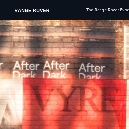
RANGE ROVER
The Range Rover Evoq
ΟΧΗΜΑΤΑ
RESEARCH
RANGE ROVER
ΚΑΤΕΒΑΣΤΕ ΕΝΑ ΕΝΗΜΕΡΩΤ
RANGE ROVER SPORT
ΚΛΕΙΣΤΕ TEST DRIVE
RANGE ROVER VELAR
NEWSLETTER
RANGE ROVER EVOQUE
ONLINE STORE
DISCOVERY
DISCOVERY SPORT
ΒΡΕΙΤΕ ΑΞΕΣΟΥΑΡ