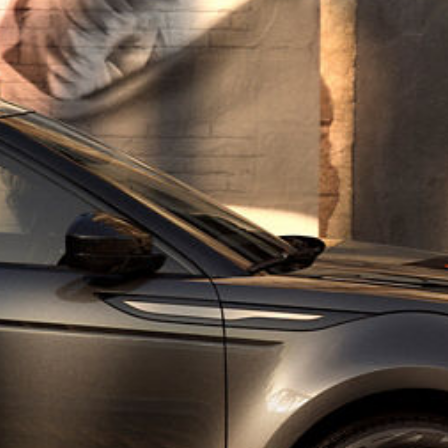
ΕΠΙΣΗΜΟΙ ΣΥΝΕΡΓΑΤΕΣ
ΤΑΞΙΔΙΑ
ΧΟΡΗΓΙΕΣ
ΚΛΕΙΣΤΕ TEST DRIVE
ΤΗΝ ΚΑΙΝΟΤΟΜΊΑ ΚΑΙ 
PHEV
INCONTROL
SPECIAL VEHICLE OPERA