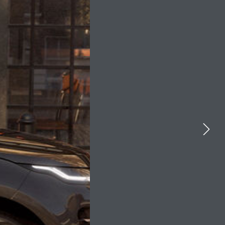
YOUTUBE
FACEBOOK
ΤΗΝ ΤΕΧΝΟΛΟΓΊΑ
X
TIONS