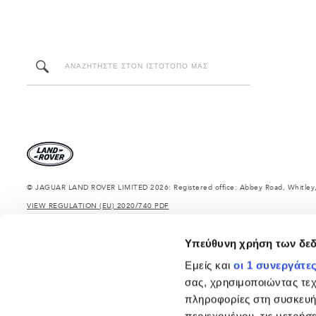
© JAGUAR LAND ROVER LIMITED 2026: Registered office: Abbey Road, Whitley,
VIEW REGULATION (EU) 2020/740 PDF
The figures provided are as a result of official manufacturer's tests in accordan
information, specification, prices and colours on this website may vary from ma
Υπεύθυνη χρήση των δε
Τα δηλωμένα βάρη αντανακλούν την τυπική προδιαγραφή του οχήματος. Τα αξεσουά
ξεπερνιούνται κατά τη φόρτωση του οχήματος με αξεσουάρ, επιβάτες, υγρά, καύσιμ
Εμείς και
οι 1 συνεργάτε
ΣΗΜΑΝΤΙΚΗ ΣΗΜΕΙΩΣΗ: Μερικές από τις επιλογές - μοντέλα, εκδόσεις ή προαιρετικά
σας, χρησιμοποιώντας τε
περιορισμών στην παραγωγή. Για ακριβείς και επικαιροποιημένες πληροφορίες, π
πληροφορίες στη συσκευή
Σημαντική σημείωση για εικόνες και προδιαγραφές.
Η παγκόσμια έλλειψη ημιαγ