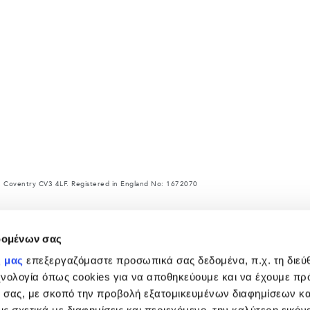
 Coventry CV3 4LF. Registered in England No: 1672070
ce with EU legislation. A vehicle's actual fuel consumption may differ from that achieved
rket to market and are subject to change without notice.
δομένων σας
ρ και άλλα αντικείμενα που τοποθετούνται μετά την κατασκευή επηρεάζουν το ωφέλιμο φο
α και ωφέλιμο φορτίο.
ς μας
επεξεργαζόμαστε προσωπικά σας δεδομένα, π.χ. τη διεύ
 χαρακτηριστικά - που εμφανίζονται στο διαμορφωτή και στον ιστότοπο https://www.landr
χνολογία όπως cookies για να αποθηκεύουμε και να έχουμε π
αρακαλούμε όπως επικοινωνήσετε με έμπορο του δικτύου της Land Rover.
 σας, με σκοπό την προβολή εξατομικευμένων διαφημίσεων κα
ωγών επηρεάζει επί του παρόντος τις προδιαγραφές κατασκευής οχημάτων, τη διαθεσιμότη