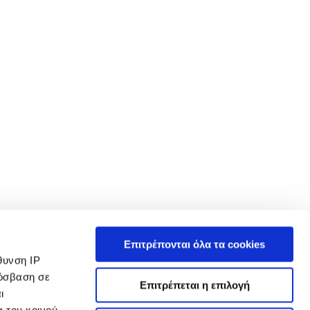
 in such tests and these figures are for comparative purposes only. The
Επιτρέπονται όλα τα cookies
ρτίο. Βεβαιωθείτε ότι το Μικτό Βάρος Οχήματος και τα Μέγιστα Φορτία Άξονα δεν
θυνση IP
over.gr/ ενδέχεται να μην είναι πλέον διαθέσιμα αυτήν τη στιγμή, λόγω
ρόσβαση σε
Επιτρέπεται η επιλογή
ι
τα των επιλογών εξοπλισμού και τους χρόνους κατασκευής. Αυτή είναι μια πολύ