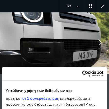
1/5
MENU
ΜΠΕΙΤΕ ΣΤΗΝ ΠΙΟ ΠΕΡΙΠΕΤΕΙΩΔΗ ΠΑΡΕΑ
DEFENDER
Υπεύθυνη χρήση των δεδομένων σας
Εμείς και
οι 1 συνεργάτες μας
επεξεργαζόμαστε
Το εμβληματικό όνομα ταιριάζει με το εμβληματικό σχήμα
προσωπικά σας δεδομένα, π.χ. τη διεύθυνση IP σας,
και την καταγωγή του.