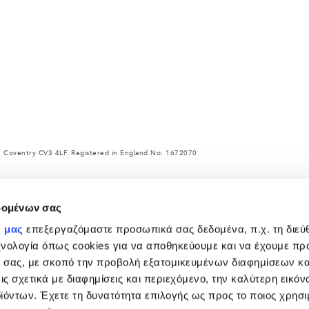
 Coventry CV3 4LF. Registered in England No: 1672070
ce with EU legislation. A vehicle's actual fuel consumption may differ from that achieved
rket to market and are subject to change without notice.
δομένων σας
ρ και άλλα αντικείμενα που τοποθετούνται μετά την κατασκευή επηρεάζουν το ωφέλιμο φο
α και ωφέλιμο φορτίο.
ς μας
επεξεργαζόμαστε προσωπικά σας δεδομένα, π.χ. τη διεύ
 χαρακτηριστικά - που εμφανίζονται στο διαμορφωτή και στον ιστότοπο https://www.landr
χνολογία όπως cookies για να αποθηκεύουμε και να έχουμε π
αρακαλούμε όπως επικοινωνήσετε με έμπορο του δικτύου της Land Rover.
 σας, με σκοπό την προβολή εξατομικευμένων διαφημίσεων κα
ωγών επηρεάζει επί του παρόντος τις προδιαγραφές κατασκευής οχημάτων, τη διαθεσιμότη
ις σχετικά με διαφημίσεις και περιεχόμενο, την καλύτερη εικόν
αρόντος στον ιστότοπο ενδέχεται να μην αντικατοπτρίζουν πλήρως τις τρέχουσες προδιαγρ
α επιβεβαιώσει μαζί σας τυχόν τρέχοντες περιορισμούς, προκειμένου να προχωρήσετε σε 
ϊόντων. Έχετε τη δυνατότητα επιλογής ως προς το ποιος χρησι
 της σχεδίασης και της παραγωγής των οχημάτων, ανταλλακτικών και αξεσουάρ της, και οι