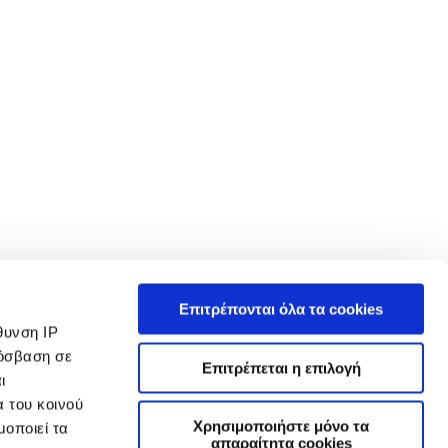
 in such tests and these figures are for comparative purposes only. The
Επιτρέπονται όλα τα cookies
ρτίο. Βεβαιωθείτε ότι το Μικτό Βάρος Οχήματος και τα Μέγιστα Φορτία Άξονα δεν
θυνση IP
over.gr/ ενδέχεται να μην είναι πλέον διαθέσιμα αυτήν τη στιγμή, λόγω
ρόσβαση σε
Επιτρέπεται η επιλογή
ι
τα των επιλογών εξοπλισμού και τους χρόνους κατασκευής. Αυτή είναι μια πολύ
α του κοινού
αφές για χαρακτηριστικά, προαιρετικό εξοπλισμό, εκδόσεις και συνδυασμούς
μια τεκμηριωμένη επιλογή.
Χρησιμοποιήστε μόνο τα
μοποιεί τα
απαραίτητα cookies
 αλλαγές μπορεί να είναι συνεχείς. Διατηρούμε το δικαίωμα να τροποποιούμε τα