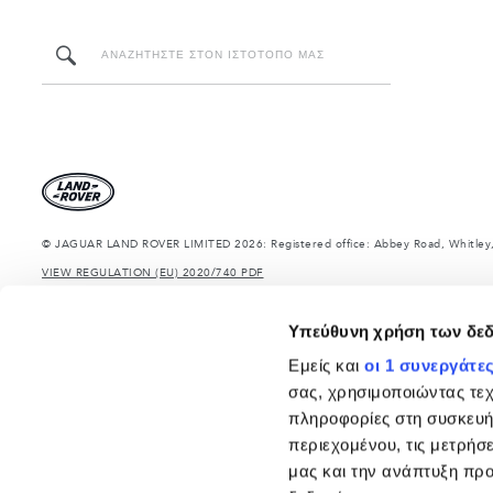
© JAGUAR LAND ROVER LIMITED 2026: Registered office: Abbey Road, Whitley,
VIEW REGULATION (EU) 2020/740 PDF
The figures provided are as a result of official manufacturer's tests in accordan
information, specification, prices and colours on this website may vary from ma
Υπεύθυνη χρήση των δε
Τα δηλωμένα βάρη αντανακλούν την τυπική προδιαγραφή του οχήματος. Τα αξεσουά
ξεπερνιούνται κατά τη φόρτωση του οχήματος με αξεσουάρ, επιβάτες, υγρά, καύσιμ
Εμείς και
οι 1 συνεργάτε
ΣΗΜΑΝΤΙΚΗ ΣΗΜΕΙΩΣΗ: Μερικές από τις επιλογές - μοντέλα, εκδόσεις ή προαιρετικά
σας, χρησιμοποιώντας τε
περιορισμών στην παραγωγή. Για ακριβείς και επικαιροποιημένες πληροφορίες, π
πληροφορίες στη συσκευή
Σημαντική σημείωση για εικόνες και προδιαγραφές.
Η παγκόσμια έλλειψη ημιαγ
περιεχομένου, τις μετρήσε
ρευστή κατάσταση και, ως αποτέλεσμα, οι εικόνες που χρησιμοποιούνται επί του π
χρωμάτων. Απευθυνθείτε στο σύμβουλο πωλήσεων σας, ο οποίος θα είναι σε θέση ν
μας και την ανάπτυξη προ
Η Jaguar Land Rover Limited αναζητά συνεχώς τρόπους βελτίωσης του εξοπλισμού,