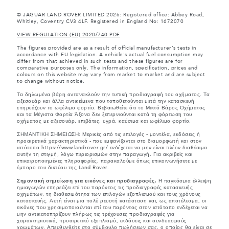
© JAGUAR LAND ROVER LIMITED 2026: Registered office: Abbey Road,
Whitley, Coventry CV3 4LF. Registered in England No: 1672070
VIEW REGULATION (EU) 2020/740 PDF
The figures provided are as a result of official manufacturer's tests in
accordance with EU legislation. A vehicle's actual fuel consumption may
differ from that achieved in such tests and these figures are for
comparative purposes only. The information, specification, prices and
colours on this website may vary from market to market and are subject
to change without notice.
Τα δηλωμένα βάρη αντανακλούν την τυπική προδιαγραφή του οχήματος. Τα
αξεσουάρ και άλλα αντικείμενα που τοποθετούνται μετά την κατασκευή
επηρεάζουν το ωφέλιμο φορτίο. Βεβαιωθείτε ότι το Μικτό Βάρος Οχήματος
και τα Μέγιστα Φορτία Άξονα δεν ξεπερνιούνται κατά τη φόρτωση του
οχήματος με αξεσουάρ, επιβάτες, υγρά, καύσιμα και ωφέλιμο φορτίο.
ΣΗΜΑΝΤΙΚΗ ΣΗΜΕΙΩΣΗ: Μερικές από τις επιλογές - μοντέλα, εκδόσεις ή
προαιρετικά χαρακτηριστικά - που εμφανίζονται στο διαμορφωτή και στον
ιστότοπο https://www.landrover.gr/ ενδέχεται να μην είναι πλέον διαθέσιμα
αυτήν τη στιγμή, λόγω περιορισμών στην παραγωγή. Για ακριβείς και
επικαιροποιημένες πληροφορίες, παρακαλούμε όπως επικοινωνήσετε με
έμπορο του δικτύου της Land Rover.
Σημαντική σημείωση για εικόνες και προδιαγραφές.
Η παγκόσμια έλλειψη
ημιαγωγών επηρεάζει επί του παρόντος τις προδιαγραφές κατασκευής
οχημάτων, τη διαθεσιμότητα των επιλογών εξοπλισμού και τους χρόνους
κατασκευής. Αυτή είναι μια πολύ ρευστή κατάσταση και, ως αποτέλεσμα, οι
εικόνες που χρησιμοποιούνται επί του παρόντος στον ιστότοπο ενδέχεται να
μην αντικατοπτρίζουν πλήρως τις τρέχουσες προδιαγραφές για
χαρακτηριστικά, προαιρετικό εξοπλισμό, εκδόσεις και συνδυασμούς
χρωμάτων. Απευθυνθείτε στο σύμβουλο πωλήσεων σας, ο οποίος θα είναι σε