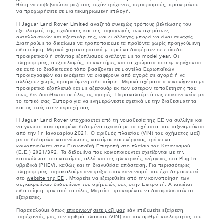
θέση να επιβεβαιώσει μαζί σας τυχόν τρέχοντες περιορισμούς, προκειμένου
να προχωρήσετε σε μια τεκμηριωμένη επιλογή.
Η Jaguar Land Rover Limited αναζητά συνεχώς τρόπους βελτίωσης του
εξοπλισμού, της σχεδίασης και της παραγωγής των οχημάτων,
ανταλλακτικών και αξεσουάρ της, και οι αλλαγές μπορεί να είναι συνεχείς.
Διατηρούμε το δικαίωμα να τροποποιούμε τα προϊόντα χωρίς προηγούμενη
ειδοποίηση. Μερικά χαρακτηριστικά μπορεί να διαφέρουν σε επίπεδο
προαιρετικού ή στάνταρ εξοπλισμού ανάλογα με το model year. Οι
πληροφορίες, ο εξοπλισμός, οι κινητήρες και τα χρώματα που εμπεριέχονται
σε αυτό το διαδικτυακό τόπο βασίζονται σε μοντέλα Ευρωπαϊκών
προδιαγραφών και ενδέχεται να διαφέρουν από αγορά σε αγορά ή να
αλλάξουν χωρίς προηγούμενη ειδοποίηση. Μερικά οχήματα απεικονίζονται με
προαιρετικό εξοπλισμό και με αξεσουάρ εκ των υστέρων τοποθέτησης που
ίσως δεν διατίθενται σε όλες τις αγορές. Παρακαλούμε όπως επικοινωνείτε με
το τοπικό σας Έμπορο για να ενημερώνεστε σχετικά με την διαθεσιμότητα
και τις τιμές στην περιοχή σας.
Η Jaguar Land Rover υποχρεούται από τη νομοθεσία της ΕΕ να συλλέγει και
να γνωστοποιεί ορισμένα δεδομένα σχετικά με τα οχήματα που ταξινομούνται
από την 1η Ιανουαρίου 2021. Ο αριθμός πλαισίου (VIN) του οχήματος μαζί
με τα δεδομένα κατανάλωσης καυσίμου και ενέργειας πρέπει να
κοινοποιούνται στην Ευρωπαϊκή Επιτροπή στο πλαίσιο του Κανονισμού
(Ε.Ε.) 2021/392. Τα δεδομένα που κοινοποιούνται σχετίζονται με την
κατανάλωση του καυσίμου, αλλά και της ηλεκτρικής ενέργειας στα Plug-In
υβριδικά (PHEV), καθώς και τη διανυθείσα απόσταση. Για περισσότερες
πληροφορίες παρακαλούμε ανατρέξτε στον κανονισμό που έχει δημοσιευτεί
στο
website της EE
. Μπορείτε να εξαιρεθείτε από την κοινοποίηση των
συγκεκριμένων δεδομένων του οχήματός σας στην Επιτροπή. Απαιτείται
ειδοποίηση πριν από το τέλος Μαρτίου προκειμένου να διασφαλιστούν οι
εξαιρέσεις.
Παρακαλούμε όπως
επικοινωνήσετε μαζί μας
εάν επιθυμείτε εξαίρεση,
παρέχοντάς μας τον αριθμό πλαισίου (VIN) και τον αριθμό κυκλοφορίας του