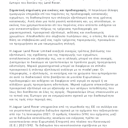
έμπορο του δικτύου της Land Rover.
Σημαντική σημείωση για εικόνες και προδιαγραφές.
Η παγκόσμια έλλειψη
ημιαγωγών επηρεάζει επί του παρόντος τις προδιαγραφές κατασκευής
οχημάτων, τη διαθεσιμότητα των επιλογών εξοπλισμού και τους χρόνους
κατασκευής. Αυτή είναι μια πολύ ρευστή κατάσταση και, ως αποτέλεσμα, οι
εικόνες που χρησιμοποιούνται επί του παρόντος στον ιστότοπο ενδέχεται να
μην αντικατοπτρίζουν πλήρως τις τρέχουσες προδιαγραφές για
χαρακτηριστικά, προαιρετικό εξοπλισμό, εκδόσεις και συνδυασμούς
χρωμάτων. Απευθυνθείτε στο σύμβουλο πωλήσεων σας, ο οποίος θα είναι σε
θέση να επιβεβαιώσει μαζί σας τυχόν τρέχοντες περιορισμούς, προκειμένου
να προχωρήσετε σε μια τεκμηριωμένη επιλογή.
Η Jaguar Land Rover Limited αναζητά συνεχώς τρόπους βελτίωσης του
εξοπλισμού, της σχεδίασης και της παραγωγής των οχημάτων,
ανταλλακτικών και αξεσουάρ της, και οι αλλαγές μπορεί να είναι συνεχείς.
Διατηρούμε το δικαίωμα να τροποποιούμε τα προϊόντα χωρίς προηγούμενη
ειδοποίηση. Μερικά χαρακτηριστικά μπορεί να διαφέρουν σε επίπεδο
προαιρετικού ή στάνταρ εξοπλισμού ανάλογα με το model year. Οι
πληροφορίες, ο εξοπλισμός, οι κινητήρες και τα χρώματα που εμπεριέχονται
σε αυτό το διαδικτυακό τόπο βασίζονται σε μοντέλα Ευρωπαϊκών
προδιαγραφών και ενδέχεται να διαφέρουν από αγορά σε αγορά ή να
αλλάξουν χωρίς προηγούμενη ειδοποίηση. Μερικά οχήματα απεικονίζονται με
προαιρετικό εξοπλισμό και με αξεσουάρ εκ των υστέρων τοποθέτησης που
ίσως δεν διατίθενται σε όλες τις αγορές. Παρακαλούμε όπως επικοινωνείτε με
το τοπικό σας Έμπορο για να ενημερώνεστε σχετικά με την διαθεσιμότητα
και τις τιμές στην περιοχή σας.
Η Jaguar Land Rover υποχρεούται από τη νομοθεσία της ΕΕ να συλλέγει και
να γνωστοποιεί ορισμένα δεδομένα σχετικά με τα οχήματα που ταξινομούνται
από την 1η Ιανουαρίου 2021. Ο αριθμός πλαισίου (VIN) του οχήματος μαζί
με τα δεδομένα κατανάλωσης καυσίμου και ενέργειας πρέπει να
κοινοποιούνται στην Ευρωπαϊκή Επιτροπή στο πλαίσιο του Κανονισμού
(Ε.Ε.) 2021/392. Τα δεδομένα που κοινοποιούνται σχετίζονται με την