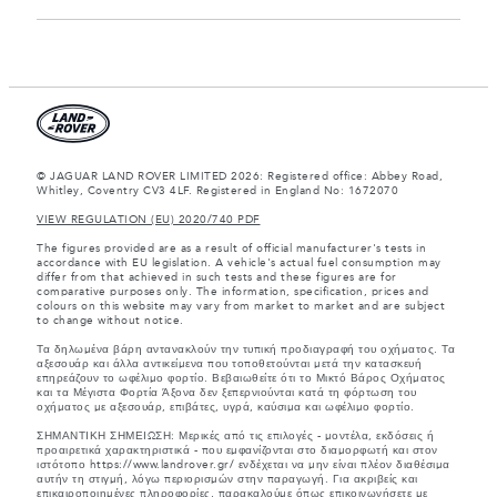
© JAGUAR LAND ROVER LIMITED 2026: Registered office: Abbey Road,
Whitley, Coventry CV3 4LF. Registered in England No: 1672070
VIEW REGULATION (EU) 2020/740 PDF
The figures provided are as a result of official manufacturer's tests in
accordance with EU legislation. A vehicle's actual fuel consumption may
differ from that achieved in such tests and these figures are for
comparative purposes only. The information, specification, prices and
colours on this website may vary from market to market and are subject
to change without notice.
Τα δηλωμένα βάρη αντανακλούν την τυπική προδιαγραφή του οχήματος. Τα
αξεσουάρ και άλλα αντικείμενα που τοποθετούνται μετά την κατασκευή
επηρεάζουν το ωφέλιμο φορτίο. Βεβαιωθείτε ότι το Μικτό Βάρος Οχήματος
και τα Μέγιστα Φορτία Άξονα δεν ξεπερνιούνται κατά τη φόρτωση του
οχήματος με αξεσουάρ, επιβάτες, υγρά, καύσιμα και ωφέλιμο φορτίο.
ΣΗΜΑΝΤΙΚΗ ΣΗΜΕΙΩΣΗ: Μερικές από τις επιλογές - μοντέλα, εκδόσεις ή
προαιρετικά χαρακτηριστικά - που εμφανίζονται στο διαμορφωτή και στον
ιστότοπο https://www.landrover.gr/ ενδέχεται να μην είναι πλέον διαθέσιμα
αυτήν τη στιγμή, λόγω περιορισμών στην παραγωγή. Για ακριβείς και
επικαιροποιημένες πληροφορίες, παρακαλούμε όπως επικοινωνήσετε με