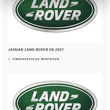
χρησιμοποιείτε τον ιστότοπό μας με συνεργάτες
κοινωνικών μέσων, διαφήμισης και αναλύσεων, οι
οποίοι ενδεχομένως να τις συνδυάσουν με άλλες
πληροφορίες που τους έχετε παραχωρήσει ή τις οποίες
έχουν συλλέξει σε σχέση με την από μέρους σας χρήση
των υπηρεσιών τους.
JAGUAR LAND ROVER 08.2021
ΤΙΜΟΚΑΤΑΛΟΓΟΣ ΜΟΝΤΕΛΩΝ