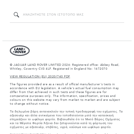
© JAGUAR LAND ROVER LIMITED 2026: Registered office: Abbey Road,
Whitley, Coventry CV3 4LF. Registered in England No: 1672070
VIEW REGULATION (EU) 2020/740 PDF
The figures provided are as a result of official manufacturer's tests in
accordance with EU legislation. A vehicle's actual fuel consumption may
differ from that achieved in such tests and these figures are for
comparative purposes only. The information, specification, prices and
colours on this website may vary from market to market and are subject
to change without notice.
Τα δηλωμένα βάρη αντανακλούν την τυπική προδιαγραφή του οχήματος. Τα
αξεσουάρ και άλλα αντικείμενα που τοποθετούνται μετά την κατασκευή
επηρεάζουν το ωφέλιμο φορτίο. Βεβαιωθείτε ότι το Μικτό Βάρος Οχήματος
και τα Μέγιστα Φορτία Άξονα δεν ξεπερνιούνται κατά τη φόρτωση του
οχήματος με αξεσουάρ, επιβάτες, υγρά, καύσιμα και ωφέλιμο φορτίο.