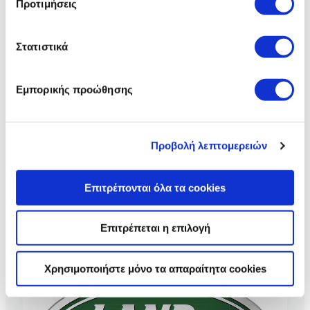
Προτιμήσεις
Να συλλέξουμε πληροφορίες σχετικά με τη
γεωγραφική σας τοποθεσία, οι οποίες μπορεί να
είναι ακριβείς σε απόσταση μερικών μέτρων
Στατιστικά
Να αναγνωρίσουμε τη συσκευή σας σαρώνοντας
ενεργά για συγκεκριμένα χαρακτηριστικά
Εμπορικής προώθησης
(δακτυλικό αποτύπωμα)
Μάθετε περισσότερα σχετικά με τον τρόπο
επεξεργασίας των προσωπικών σας δεδομένων και
Προβολή λεπτομερειών
καθορίστε τις προτιμήσεις σας στην
ενότητα “Λεπτομέρειες”
. Μπορείτε να αλλάξετε ή να
ανακαλέσετε τη συγκατάθεσή σας ανά πάσα στιγμή από
JAGUAR LAND ROVER 09.2021
Επιτρέπονται όλα τα cookies
τη Δήλωση Cookies.
ΤΙΜΟΚΑΤΑΛΟΓΟΣ ΜΟΝΤΕΛΩΝ
Επιτρέπεται η επιλογή
Χρησιμοποιούμε cookie για την εξατομίκευση
περιεχομένου και διαφημίσεων, την παροχή λειτουργιών
κοινωνικών μέσων και την ανάλυση της
Χρησιμοποιήστε μόνο τα απαραίτητα cookies
επισκεψιμότητάς μας. Επιπλέον, μοιραζόμαστε
πληροφορίες που αφορούν τον τρόπο που