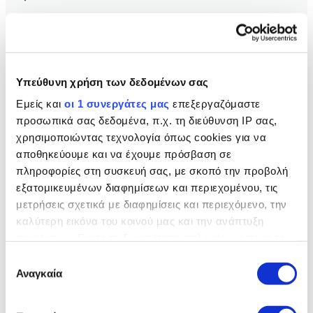
Υπεύθυνη χρήση των δεδομένων σας
Εμείς και
οι 1 συνεργάτες μας
επεξεργαζόμαστε
προσωπικά σας δεδομένα, π.χ. τη διεύθυνση IP σας,
χρησιμοποιώντας τεχνολογία όπως cookies για να
αποθηκεύουμε και να έχουμε πρόσβαση σε
πληροφορίες στη συσκευή σας, με σκοπό την προβολή
εξατομικευμένων διαφημίσεων και περιεχομένου, τις
μετρήσεις σχετικά με διαφημίσεις και περιεχόμενο, την
καλύτερη εικόνα του κοινού μας και την ανάπτυξη
JAGUAR LAND ROVER 11.2021
προϊόντων. Έχετε τη δυνατότητα επιλογής ως προς το
ποιος χρησιμοποιεί τα δεδομένα σας και για ποιους
Επιλογή
ΤΙΜΟΚΑΤΑΛΟΓΟΣ ΜΟΝΤΕΛΩΝ
σκοπούς.
Αναγκαία
συγκατάθεσης
Εάν μας επιτρέπετε, θα θέλαμε επίσης: