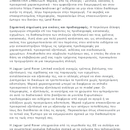
ΣΗΜΑΝΤΙΚΗ ΣΗΜΕΙΩΣΗ: Μερικές από τις επιλογές - μοντέλα, εκδόσεις ή
προαιρετικά χαρακτηριστικά - που εμφανίζονται στο διαμορφωτή και στον
ιστότοπο https://www.landrover.gr/ ενδέχεται να μην είναι πλέον διαθέσιμα
αυτήν τη στιγμή, λόγω περιορισμών στην παραγωγή. Για ακριβείς και
επικαιροποιημένες πληροφορίες, παρακαλούμε όπως επικοινωνήσετε με
έμπορο του δικτύου της Land Rover.
Σημαντική σημείωση για εικόνες και προδιαγραφές.
Η παγκόσμια έλλειψη
ημιαγωγών επηρεάζει επί του παρόντος τις προδιαγραφές κατασκευής
οχημάτων, τη διαθεσιμότητα των επιλογών εξοπλισμού και τους χρόνους
κατασκευής. Αυτή είναι μια πολύ ρευστή κατάσταση και, ως αποτέλεσμα, οι
εικόνες που χρησιμοποιούνται επί του παρόντος στον ιστότοπο ενδέχεται να
μην αντικατοπτρίζουν πλήρως τις τρέχουσες προδιαγραφές για
χαρακτηριστικά, προαιρετικό εξοπλισμό, εκδόσεις και συνδυασμούς
χρωμάτων. Απευθυνθείτε στο σύμβουλο πωλήσεων σας, ο οποίος θα είναι σε
θέση να επιβεβαιώσει μαζί σας τυχόν τρέχοντες περιορισμούς, προκειμένου
να προχωρήσετε σε μια τεκμηριωμένη επιλογή.
Η Jaguar Land Rover Limited αναζητά συνεχώς τρόπους βελτίωσης του
εξοπλισμού, της σχεδίασης και της παραγωγής των οχημάτων,
ανταλλακτικών και αξεσουάρ της, και οι αλλαγές μπορεί να είναι συνεχείς.
Διατηρούμε το δικαίωμα να τροποποιούμε τα προϊόντα χωρίς προηγούμενη
ειδοποίηση. Μερικά χαρακτηριστικά μπορεί να διαφέρουν σε επίπεδο
προαιρετικού ή στάνταρ εξοπλισμού ανάλογα με το model year. Οι
πληροφορίες, ο εξοπλισμός, οι κινητήρες και τα χρώματα που εμπεριέχονται
σε αυτό το διαδικτυακό τόπο βασίζονται σε μοντέλα Ευρωπαϊκών
προδιαγραφών και ενδέχεται να διαφέρουν από αγορά σε αγορά ή να
αλλάξουν χωρίς προηγούμενη ειδοποίηση. Μερικά οχήματα απεικονίζονται με
προαιρετικό εξοπλισμό και με αξεσουάρ εκ των υστέρων τοποθέτησης που
ίσως δεν διατίθενται σε όλες τις αγορές. Παρακαλούμε όπως επικοινωνείτε με
το τοπικό σας Έμπορο για να ενημερώνεστε σχετικά με την διαθεσιμότητα
και τις τιμές στην περιοχή σας.
Η Jaguar Land Rover υποχρεούται από τη νομοθεσία της ΕΕ να συλλέγει και
να γνωστοποιεί ορισμένα δεδομένα σχετικά με τα οχήματα που ταξινομούνται