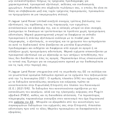
μην αντικατοπτρίζουν πλήρως τις τρέχουσες προδιαγραφές για
χαρακτηριστικά, προαιρετικό εξοπλισμό, εκδόσεις και συνδυασμούς
χρωμάτων. Απευθυνθείτε στο σύμβουλο πωλήσεων σας, ο οποίος θα είναι σε
θέση να επιβεβαιώσει μαζί σας τυχόν τρέχοντες περιορισμούς, προκειμένου
να προχωρήσετε σε μια τεκμηριωμένη επιλογή.
Η Jaguar Land Rover Limited αναζητά συνεχώς τρόπους βελτίωσης του
εξοπλισμού, της σχεδίασης και της παραγωγής των οχημάτων,
ανταλλακτικών και αξεσουάρ της, και οι αλλαγές μπορεί να είναι συνεχείς.
Διατηρούμε το δικαίωμα να τροποποιούμε τα προϊόντα χωρίς προηγούμενη
ειδοποίηση. Μερικά χαρακτηριστικά μπορεί να διαφέρουν σε επίπεδο
προαιρετικού ή στάνταρ εξοπλισμού ανάλογα με το model year. Οι
πληροφορίες, ο εξοπλισμός, οι κινητήρες και τα χρώματα που εμπεριέχονται
σε αυτό το διαδικτυακό τόπο βασίζονται σε μοντέλα Ευρωπαϊκών
προδιαγραφών και ενδέχεται να διαφέρουν από αγορά σε αγορά ή να
αλλάξουν χωρίς προηγούμενη ειδοποίηση. Μερικά οχήματα απεικονίζονται με
προαιρετικό εξοπλισμό και με αξεσουάρ εκ των υστέρων τοποθέτησης που
ίσως δεν διατίθενται σε όλες τις αγορές. Παρακαλούμε όπως επικοινωνείτε με
το τοπικό σας Έμπορο για να ενημερώνεστε σχετικά με την διαθεσιμότητα
και τις τιμές στην περιοχή σας.
Η Jaguar Land Rover υποχρεούται από τη νομοθεσία της ΕΕ να συλλέγει και
να γνωστοποιεί ορισμένα δεδομένα σχετικά με τα οχήματα που ταξινομούνται
από την 1η Ιανουαρίου 2021. Ο αριθμός πλαισίου (VIN) του οχήματος μαζί
με τα δεδομένα κατανάλωσης καυσίμου και ενέργειας πρέπει να
κοινοποιούνται στην Ευρωπαϊκή Επιτροπή στο πλαίσιο του Κανονισμού
(Ε.Ε.) 2021/392. Τα δεδομένα που κοινοποιούνται σχετίζονται με την
κατανάλωση του καυσίμου, αλλά και της ηλεκτρικής ενέργειας στα Plug-In
υβριδικά (PHEV), καθώς και τη διανυθείσα απόσταση. Για περισσότερες
πληροφορίες παρακαλούμε ανατρέξτε στον κανονισμό που έχει δημοσιευτεί
στο
website της EE
. Μπορείτε να εξαιρεθείτε από την κοινοποίηση των
συγκεκριμένων δεδομένων του οχήματός σας στην Επιτροπή. Απαιτείται
ειδοποίηση πριν από το τέλος Μαρτίου προκειμένου να διασφαλιστούν οι
εξαιρέσεις.