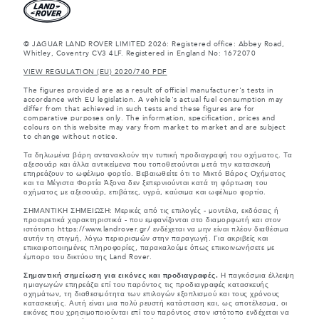
© JAGUAR LAND ROVER LIMITED 2026: Registered office: Abbey Road,
Whitley, Coventry CV3 4LF. Registered in England No: 1672070
VIEW REGULATION (EU) 2020/740 PDF
The figures provided are as a result of official manufacturer's tests in
accordance with EU legislation. A vehicle's actual fuel consumption may
differ from that achieved in such tests and these figures are for
comparative purposes only. The information, specification, prices and
colours on this website may vary from market to market and are subject
to change without notice.
Τα δηλωμένα βάρη αντανακλούν την τυπική προδιαγραφή του οχήματος. Τα
αξεσουάρ και άλλα αντικείμενα που τοποθετούνται μετά την κατασκευή
επηρεάζουν το ωφέλιμο φορτίο. Βεβαιωθείτε ότι το Μικτό Βάρος Οχήματος
και τα Μέγιστα Φορτία Άξονα δεν ξεπερνιούνται κατά τη φόρτωση του
οχήματος με αξεσουάρ, επιβάτες, υγρά, καύσιμα και ωφέλιμο φορτίο.
ΣΗΜΑΝΤΙΚΗ ΣΗΜΕΙΩΣΗ: Μερικές από τις επιλογές - μοντέλα, εκδόσεις ή
προαιρετικά χαρακτηριστικά - που εμφανίζονται στο διαμορφωτή και στον
ιστότοπο https://www.landrover.gr/ ενδέχεται να μην είναι πλέον διαθέσιμα
αυτήν τη στιγμή, λόγω περιορισμών στην παραγωγή. Για ακριβείς και
επικαιροποιημένες πληροφορίες, παρακαλούμε όπως επικοινωνήσετε με
έμπορο του δικτύου της Land Rover.
Σημαντική σημείωση για εικόνες και προδιαγραφές.
Η παγκόσμια έλλειψη
ημιαγωγών επηρεάζει επί του παρόντος τις προδιαγραφές κατασκευής
οχημάτων, τη διαθεσιμότητα των επιλογών εξοπλισμού και τους χρόνους
κατασκευής. Αυτή είναι μια πολύ ρευστή κατάσταση και, ως αποτέλεσμα, οι
εικόνες που χρησιμοποιούνται επί του παρόντος στον ιστότοπο ενδέχεται να