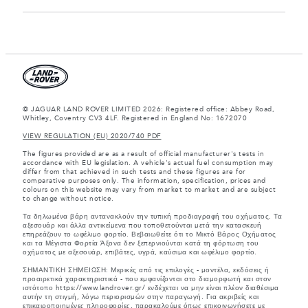
© JAGUAR LAND ROVER LIMITED 2026: Registered office: Abbey Road,
Whitley, Coventry CV3 4LF. Registered in England No: 1672070
VIEW REGULATION (EU) 2020/740 PDF
The figures provided are as a result of official manufacturer's tests in
accordance with EU legislation. A vehicle's actual fuel consumption may
differ from that achieved in such tests and these figures are for
comparative purposes only. The information, specification, prices and
colours on this website may vary from market to market and are subject
to change without notice.
Τα δηλωμένα βάρη αντανακλούν την τυπική προδιαγραφή του οχήματος. Τα
αξεσουάρ και άλλα αντικείμενα που τοποθετούνται μετά την κατασκευή
επηρεάζουν το ωφέλιμο φορτίο. Βεβαιωθείτε ότι το Μικτό Βάρος Οχήματος
και τα Μέγιστα Φορτία Άξονα δεν ξεπερνιούνται κατά τη φόρτωση του
οχήματος με αξεσουάρ, επιβάτες, υγρά, καύσιμα και ωφέλιμο φορτίο.
ΣΗΜΑΝΤΙΚΗ ΣΗΜΕΙΩΣΗ: Μερικές από τις επιλογές - μοντέλα, εκδόσεις ή
προαιρετικά χαρακτηριστικά - που εμφανίζονται στο διαμορφωτή και στον
ιστότοπο https://www.landrover.gr/ ενδέχεται να μην είναι πλέον διαθέσιμα
αυτήν τη στιγμή, λόγω περιορισμών στην παραγωγή. Για ακριβείς και
επικαιροποιημένες πληροφορίες, παρακαλούμε όπως επικοινωνήσετε με