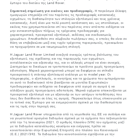
έμπορο του δικτύου της Land Rover.
Σημαντική σημείωση για εικόνες και προδιαγραφές.
Η παγκόσμια έλλειψη
ημιαγωγών επηρεάζει επί του παρόντος τις προδιαγραφές κατασκευής
οχημάτων, τη διαθεσιμότητα των επιλογών εξοπλισμού και τους χρόνους
κατασκευής. Αυτή είναι μια πολύ ρευστή κατάσταση και, ως αποτέλεσμα, οι
εικόνες που χρησιμοποιούνται επί του παρόντος στον ιστότοπο ενδέχεται να
μην αντικατοπτρίζουν πλήρως τις τρέχουσες προδιαγραφές για
χαρακτηριστικά, προαιρετικό εξοπλισμό, εκδόσεις και συνδυασμούς
χρωμάτων. Απευθυνθείτε στο σύμβουλο πωλήσεων σας, ο οποίος θα είναι σε
θέση να επιβεβαιώσει μαζί σας τυχόν τρέχοντες περιορισμούς, προκειμένου
να προχωρήσετε σε μια τεκμηριωμένη επιλογή.
Η Jaguar Land Rover Limited αναζητά συνεχώς τρόπους βελτίωσης του
εξοπλισμού, της σχεδίασης και της παραγωγής των οχημάτων,
ανταλλακτικών και αξεσουάρ της, και οι αλλαγές μπορεί να είναι συνεχείς.
Διατηρούμε το δικαίωμα να τροποποιούμε τα προϊόντα χωρίς προηγούμενη
ειδοποίηση. Μερικά χαρακτηριστικά μπορεί να διαφέρουν σε επίπεδο
προαιρετικού ή στάνταρ εξοπλισμού ανάλογα με το model year. Οι
πληροφορίες, ο εξοπλισμός, οι κινητήρες και τα χρώματα που εμπεριέχονται
σε αυτό το διαδικτυακό τόπο βασίζονται σε μοντέλα Ευρωπαϊκών
προδιαγραφών και ενδέχεται να διαφέρουν από αγορά σε αγορά ή να
αλλάξουν χωρίς προηγούμενη ειδοποίηση. Μερικά οχήματα απεικονίζονται με
προαιρετικό εξοπλισμό και με αξεσουάρ εκ των υστέρων τοποθέτησης που
ίσως δεν διατίθενται σε όλες τις αγορές. Παρακαλούμε όπως επικοινωνείτε με
το τοπικό σας Έμπορο για να ενημερώνεστε σχετικά με την διαθεσιμότητα
και τις τιμές στην περιοχή σας.
Η Jaguar Land Rover υποχρεούται από τη νομοθεσία της ΕΕ να συλλέγει και
να γνωστοποιεί ορισμένα δεδομένα σχετικά με τα οχήματα που ταξινομούνται
από την 1η Ιανουαρίου 2021. Ο αριθμός πλαισίου (VIN) του οχήματος μαζί
με τα δεδομένα κατανάλωσης καυσίμου και ενέργειας πρέπει να
κοινοποιούνται στην Ευρωπαϊκή Επιτροπή στο πλαίσιο του Κανονισμού
(Ε.Ε.) 2021/392. Τα δεδομένα που κοινοποιούνται σχετίζονται με την