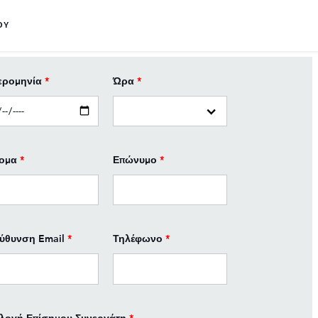
ΟΥ
ερομηνία
*
Ώρα
*
ομα
*
Επώνυμο
*
εύθυνση Email
*
Τηλέφωνο
*