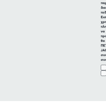
παρ
δια
πε
Ει
χρη
πλη
να
προ
θα 
ΠΕ
JA
συν
συν