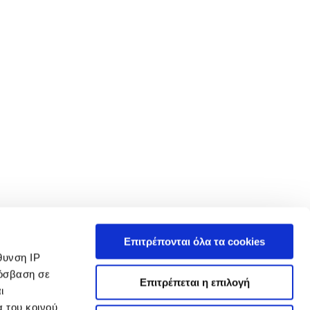
 in such tests and these figures are for comparative purposes only. The
Επιτρέπονται όλα τα cookies
ρτίο. Βεβαιωθείτε ότι το Μικτό Βάρος Οχήματος και τα Μέγιστα Φορτία Άξονα δεν
θυνση IP
over.gr/ ενδέχεται να μην είναι πλέον διαθέσιμα αυτήν τη στιγμή, λόγω
ρόσβαση σε
Επιτρέπεται η επιλογή
ι
τα των επιλογών εξοπλισμού και τους χρόνους κατασκευής. Αυτή είναι μια πολύ
α του κοινού
αφές για χαρακτηριστικά, προαιρετικό εξοπλισμό, εκδόσεις και συνδυασμούς