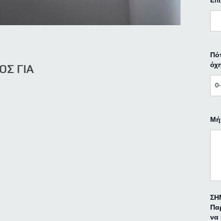
Επ
Πότ
Σ ΓΙΑ
όχ
Α
Μή
ΣΗ
Παρ
να 