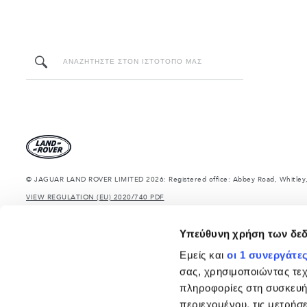
© JAGUAR LAND ROVER LIMITED 2026: Registered office: Abbey Road, Whitley,
VIEW REGULATION (EU) 2020/740 PDF
The figures provided are as a result of official manufacturer's tests in accordan
information, specification, prices and colours on this website may vary from ma
Υπεύθυνη χρήση των δε
Τα δηλωμένα βάρη αντανακλούν την τυπική προδιαγραφή του οχήματος. Τα αξεσουά
ξεπερνιούνται κατά τη φόρτωση του οχήματος με αξεσουάρ, επιβάτες, υγρά, καύσιμ
Εμείς και
οι 1 συνεργάτε
ΣΗΜΑΝΤΙΚΗ ΣΗΜΕΙΩΣΗ: Μερικές από τις επιλογές - μοντέλα, εκδόσεις ή προαιρετικά
σας, χρησιμοποιώντας τε
περιορισμών στην παραγωγή. Για ακριβείς και επικαιροποιημένες πληροφορίες, π
πληροφορίες στη συσκευή
Σημαντική σημείωση για εικόνες και προδιαγραφές.
Η παγκόσμια έλλειψη ημιαγ
περιεχομένου, τις μετρήσε
ρευστή κατάσταση και, ως αποτέλεσμα, οι εικόνες που χρησιμοποιούνται επί του π