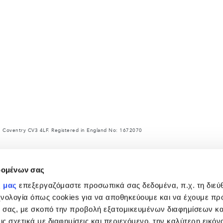
 Coventry CV3 4LF. Registered in England No: 1672070
ce with EU legislation. A vehicle's actual fuel consumption may differ from that achieved
rket to market and are subject to change without notice.
δομένων σας
ρ και άλλα αντικείμενα που τοποθετούνται μετά την κατασκευή επηρεάζουν το ωφέλιμο φο
α και ωφέλιμο φορτίο.
ς μας
επεξεργαζόμαστε προσωπικά σας δεδομένα, π.χ. τη διεύ
 χαρακτηριστικά - που εμφανίζονται στο διαμορφωτή και στον ιστότοπο https://www.landr
χνολογία όπως cookies για να αποθηκεύουμε και να έχουμε π
αρακαλούμε όπως επικοινωνήσετε με έμπορο του δικτύου της Land Rover.
 σας, με σκοπό την προβολή εξατομικευμένων διαφημίσεων κα
ωγών επηρεάζει επί του παρόντος τις προδιαγραφές κατασκευής οχημάτων, τη διαθεσιμότη
ις σχετικά με διαφημίσεις και περιεχόμενο, την καλύτερη εικόν
αρόντος στον ιστότοπο ενδέχεται να μην αντικατοπτρίζουν πλήρως τις τρέχουσες προδιαγρ